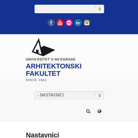
— Menu —
Facebook
YouTube
Flickr
LinkedIn
Instagram
UNIVERZITET U BEOGRADU
ARHITEKTONSKI
FAKULTET
- NASTAVNICI
Nastavnici