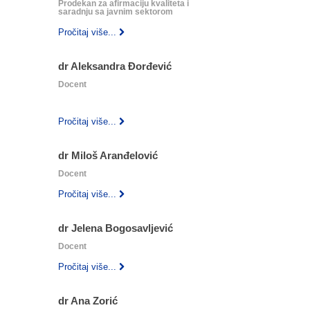
Prodekan za afirmaciju kvaliteta i
saradnju sa javnim sektorom
Pročitaj više...
dr Aleksandra Đorđević
Docent
‎ ‎ ‎
‎ ‎ ‎
Pročitaj više...
dr Miloš Aranđelović
Docent
Pročitaj više...
dr Jelena Bogosavljević
Docent
Pročitaj više...
dr Ana Zorić