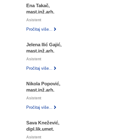
Ena Takač,
mast.inž.arh.
Asistent
Pročitaj više...
Jelena Ilić Gajić,
mast.inž.arh.
Asistent
Pročitaj više...
Nikola Popović,
mast.inž.arh.
Asistent
Pročitaj više...
Sava Knežević,
dipl.lik.umet.
Asistent