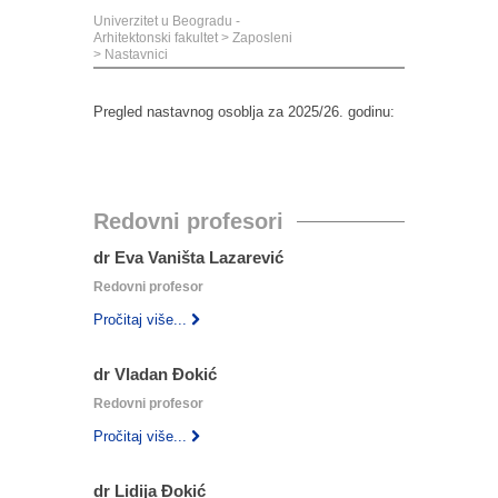
Univerzitet u Beogradu -
Arhitektonski fakultet
>
Zaposleni
>
Nastavnici
Pregled nastavnog osoblja za 2025/26. godinu:
Redovni profesori
dr Eva Vaništa Lazarević
Redovni profesor
Pročitaj više...
dr Vladan Đokić
Redovni profesor
Pročitaj više...
dr Lidija Đokić