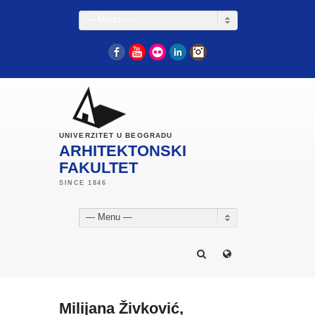
— Menu —
Facebook
YouTube
Flickr
LinkedIn
Instagram
UNIVERZITET U BEOGRADU
ARHITEKTONSKI
FAKULTET
— Menu —
Milijana Živković,