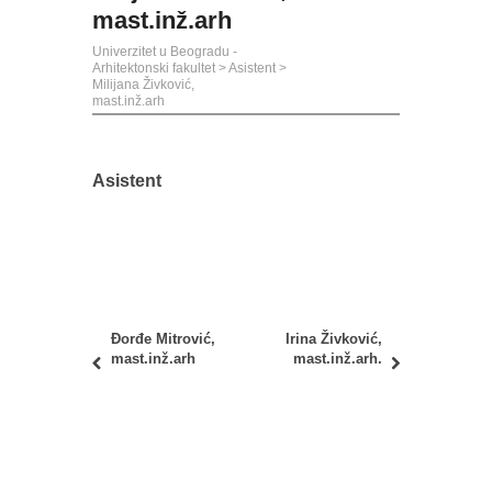
mast.inž.arh
Univerzitet u Beogradu -
Arhitektonski fakultet
>
Asistent
>
Milijana Živković,
mast.inž.arh
Asistent
Đorđe Mitrović,
Irina Živković,
mast.inž.arh
mast.inž.arh.