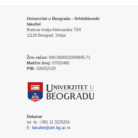
Univerzitet u Beogradu - Arhitektonski
fakultet
Bulevar kralja Aleksandra 73/II
11120 Beograd, Srbija
Žiro račun:
840-0000032849845-71
Matični broj:
07032480
PIB:
100252129
Dekanat
tel. br. +381 11 3225254
E:
fakultet@arh.bg.ac.rs