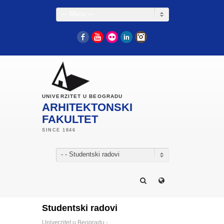
— Menu —
Facebook
YouTube
Flickr
LinkedIn
Instagram
UNIVERZITET U BEOGRADU
ARHITEKTONSKI
FAKULTET
- - Studentski radovi
Studentski radovi
Univerzitet u Beogradu -