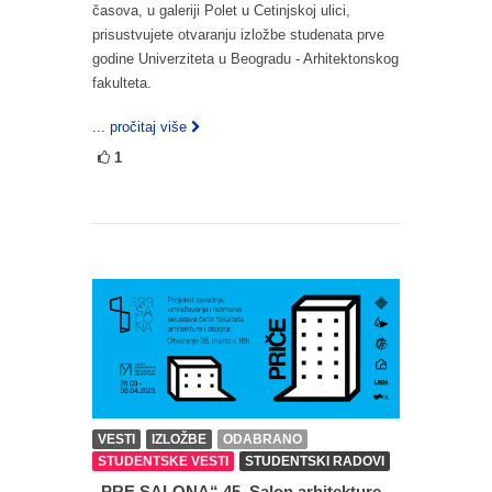
časova, u galeriji Polet u Cetinjskoj ulici,
prisustvujete otvaranju izložbe studenata prve
godine Univerziteta u Beogradu - Arhitektonskog
fakulteta.
... pročitaj više
1
VESTI
IZLOŽBE
ODABRANO
STUDENTSKE VESTI
STUDENTSKI RADOVI
„PRE SALONA“ 45. Salon arhitekture