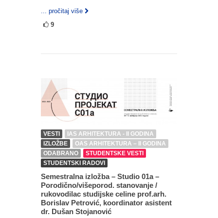
... pročitaj više
9
VESTI
IAS ARHITEKTURA - II GODINA
IZLOŽBE
OAS ARHITEKTURA – II GODINA
ODABRANO
STUDENTSKE VESTI
STUDENTSKI RADOVI
Semestralna izložba – Studio 01a –
Porodično/višeporod. stanovanje /
rukovodilac studijske celine prof.arh.
Borislav Petrović, koordinator asistent
dr. Dušan Stojanović