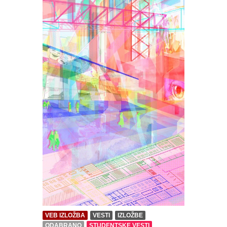
VEB IZLOŽBA
VESTI
IZLOŽBE
ODABRANO
STUDENTSKE VESTI