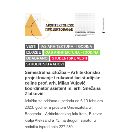
VESTI
IAS ARHITEKTURA - I GODINA
IZLOŽBE
OAS ARHITEKTURA - I GODINA
ODABRANO
STUDENTSKE VESTI
STUDENTSKI RADOVI
Semestralna izložba – Arhitektonsko
projektovanje / rukovodilac studijske
celine prof. arh. Milan Vujović,
koordinator asistent m. arh. Snežana
Zlatković
Izložba se održava u periodu od 6-10 februara
2023. godine, u prostoru Univerziteta u
Beogradu – Arhitektonskog fakulteta, Bulevar
kralja Aleksandra 73, na drugom spratu, u
hodniku ispred sala 227-230.