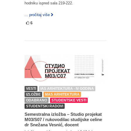
hodniku ispred sala 219-222.
... pročitaj više
6
VESTI
IAS ARHITEKTURA - IV GODINA
IZLOŽBE
MAS ARHITEKTURA
ODABRANO
STUDENTSKE VESTI
STUDENTSKI RADOVI
Semestralna izložba – Studio projekat
M03/S07 / rukovodilac studijske celine
dr Snežana Vesnić, docent