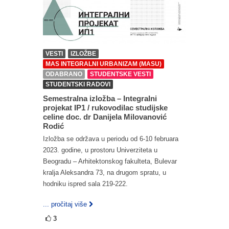
VESTI
IZLOŽBE
MAS INTEGRALNI URBANIZAM (MASU)
ODABRANO
STUDENTSKE VESTI
STUDENTSKI RADOVI
Semestralna izložba – Integralni
projekat IP1 / rukovodilac studijske
celine doc. dr Danijela Milovanović
Rodić
Izložba se održava u periodu od 6-10 februara
2023. godine, u prostoru Univerziteta u
Beogradu – Arhitektonskog fakulteta, Bulevar
kralja Aleksandra 73, na drugom spratu, u
hodniku ispred sala 219-222.
... pročitaj više
3