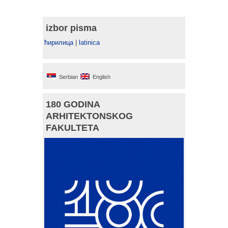
izbor pisma
ћирилица
|
latinica
Serbian
English
180 GODINA
ARHITEKTONSKOG
FAKULTETA