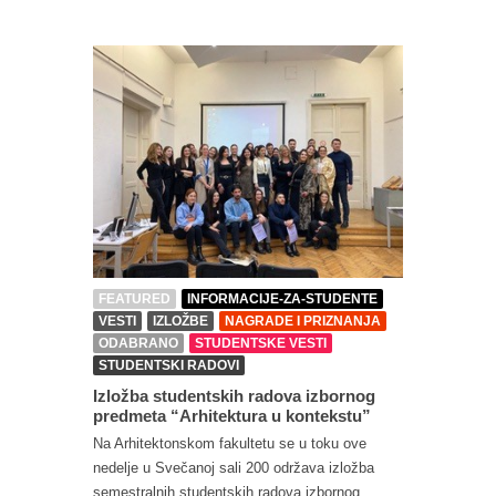
FEATURED
INFORMACIJE-ZA-STUDENTE
VESTI
IZLOŽBE
NAGRADE I PRIZNANJA
ODABRANO
STUDENTSKE VESTI
STUDENTSKI RADOVI
Izložba studentskih radova izbornog
predmeta “Arhitektura u kontekstu”
Na Arhitektonskom fakultetu se u toku ove
nedelje u Svečanoj sali 200 održava izložba
semestralnih studentskih radova izbornog