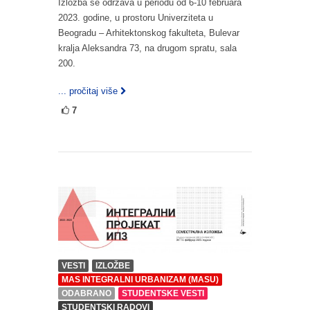
Izložba se održava u periodu od 6-10 februara
2023. godine, u prostoru Univerziteta u
Beogradu – Arhitektonskog fakulteta, Bulevar
kralja Aleksandra 73, na drugom spratu, sala
200.
... pročitaj više
7
VESTI
IZLOŽBE
MAS INTEGRALNI URBANIZAM (MASU)
ODABRANO
STUDENTSKE VESTI
STUDENTSKI RADOVI