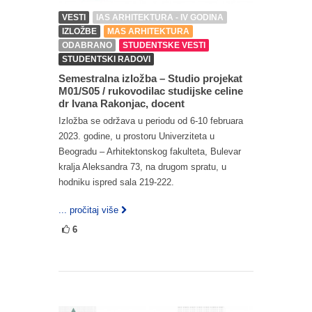
VESTI
IAS ARHITEKTURA - IV GODINA
IZLOŽBE
MAS ARHITEKTURA
ODABRANO
STUDENTSKE VESTI
STUDENTSKI RADOVI
Semestralna izložba – Studio projekat
M01/S05 / rukovodilac studijske celine
dr Ivana Rakonjac, docent
Izložba se održava u periodu od 6-10 februara
2023. godine, u prostoru Univerziteta u
Beogradu – Arhitektonskog fakulteta, Bulevar
kralja Aleksandra 73, na drugom spratu, u
hodniku ispred sala 219-222.
... pročitaj više
6