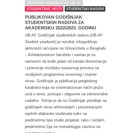
SERIJSKE PUBLIKACIJE UB-AF
STUDENTSKE VESTI
STUDENTSKI RADOVI
PUBLIKOVAN GODIŠNJAK
STUDENTSKIH RADOVA ZA
AKADEMSKU 2022/2023. GODINU
UB-AF Godišnjak studentskih radova (UB-AF
Student yearbook) je rezultat višegodišnje
aktivnosti razvijane na Univerzitetu u Beogradu
– Arhitektonskom fakultetu i nastao je sa
namerom da bude jedan od kanala diseminacije
i promocije rezultata nastavnog procesa na
studijskim programima osnovnog i master
nivoa. Godišnjak je publikacija preglednog
karaktera koja na sistematizovan način pruža
uvid u teme, pristupe i odgovore na semestralne
zadatke. Težnja je da se Godišnjak priređuje na
godišnjem nivou arhiviranjem i prezentacijom
ispitnih elaborata studenata kako na
predmetima tipa studio projekat, tako i ostalim
predmetima čija se metodologija zasniva na