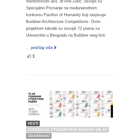
mentorstvom ass. dr Ane Zorić, osvojili su
Specijalno Priznanje na međunarodnom
konkursu Pavilion of Humanity koji raspisuje
Buildner-Architecture Competitions. Ovim
projektom takođe su osvojili 72 poena za
Univerzitet u Beogradu na Buildner rang listi.
... pročitaj više
3
VESTI
GODIŠNJAK STUDENTSKIH RADOVA UB-AF
ODABRANO