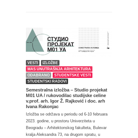
VESTI
IZLOŽBE
MAS UNUTRAŠNJA ARHITEKTURA
ODABRANO
STUDENTSKE VESTI
STUDENTSKI RADOVI
Semestralna izložba – Studio projekat
M01 UA / rukovodilac studijske celine
v.prof. arh. Igor Ž. Rajković i doc. arh
Ivana Rakonjac
Izložba se održava u periodu od 6-10 februara
2023. godine, u prostoru Univerziteta u
Beogradu – Arhitektonskog fakulteta, Bulevar
kralja Aleksandra 73, na drugom spratu, u