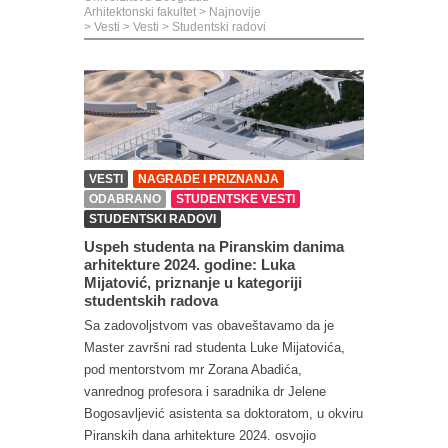
Arhitektonski fakultet
>
Najnovije
>
Vesti
>
Vesti
>
Studentski radovi
VESTI
NAGRADE I PRIZNANJA
ODABRANO
STUDENTSKE VESTI
STUDENTSKI RADOVI
Uspeh studenta na Piranskim danima
arhitekture 2024. godine: Luka
Mijatović, priznanje u kategoriji
studentskih radova
Sa zadovoljstvom vas obaveštavamo da je
Master završni rad studenta Luke Mijatovića,
pod mentorstvom mr Zorana Abadića,
vanrednog profesora i saradnika dr Jelene
Bogosavljević asistenta sa doktoratom, u okviru
Piranskih dana arhitekture 2024. osvojio