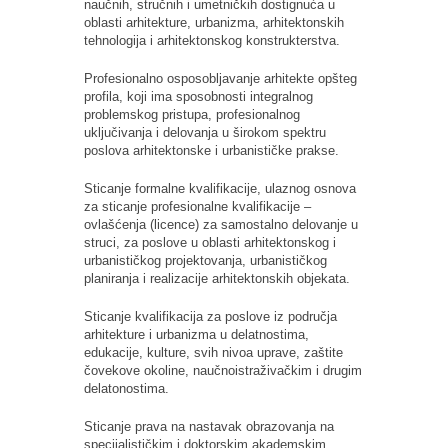
naučnih, stručnih i umetničkih dostignuća u
oblasti arhitekture, urbanizma, arhitektonskih
tehnologija i arhitektonskog konstrukterstva.
Profesionalno osposobljavanje arhitekte opšteg
profila, koji ima sposobnosti integralnog
problemskog pristupa, profesionalnog
uključivanja i delovanja u širokom spektru
poslova arhitektonske i urbanističke prakse.
Sticanje formalne kvalifikacije, ulaznog osnova
za sticanje profesionalne kvalifikacije –
ovlašćenja (licence) za samostalno delovanje u
struci, za poslove u oblasti arhitektonskog i
urbanističkog projektovanja, urbanističkog
planiranja i realizacije arhitektonskih objekata.
Sticanje kvalifikacija za poslove iz područja
arhitekture i urbanizma u delatnostima,
edukacije, kulture, svih nivoa uprave, zaštite
čovekove okoline, naučnoistraživačkim i drugim
delatonostima.
Sticanje prava na nastavak obrazovanja na
specijalističkim i doktorskim akademskim