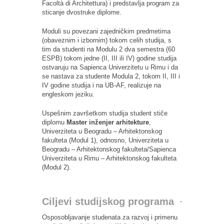
Facoltà di Architettura) i predstavlja program za
sticanje dvostruke diplome.
Moduli su povezani zajedničkim predmetima
(obaveznim i izbornim) tokom celih studija, s
tim da studenti na Modulu 2 dva semestra (60
ESPB) tokom jedne (II, III ili IV) godine studija
ostvaruju na Sapienca Univerzitetu u Rimu i da
se nastava za studente Modula 2, tokom II, III i
IV godine studija i na UB-AF, realizuje na
engleskom jeziku.
Uspešnim završetkom studija student stiče
diplomu
Master inženjer arhitekture
,
Univerziteta u Beogradu – Arhitektonskog
fakulteta (Modul 1), odnosno, Univerziteta u
Beogradu – Arhitektonskog fakulteta/Sapienca
Univerziteta u Rimu – Arhitektonskog fakulteta
(Modul 2).
Ciljevi studijskog programa
Osposobljavanje studenata za razvoj i primenu