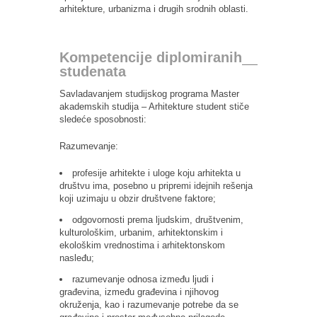
arhitekture, urbanizma i drugih srodnih oblasti.
Kompetencije diplomiranih
studenata
Savladavanjem studijskog programa Master
akademskih studija – Arhitekture student stiče
sledeće sposobnosti:
Razumevanje:
profesije arhitekte i uloge koju arhitekta u
društvu ima, posebno u pripremi idejnih rešenja
koji uzimaju u obzir društvene faktore;
odgovornosti prema ljudskim, društvenim,
kulturološkim, urbanim, arhitektonskim i
ekološkim vrednostima i arhitektonskom
nasleđu;
razumevanje odnosa između ljudi i
građevina, između građevina i njihovog
okruženja, kao i razumevanje potrebe da se