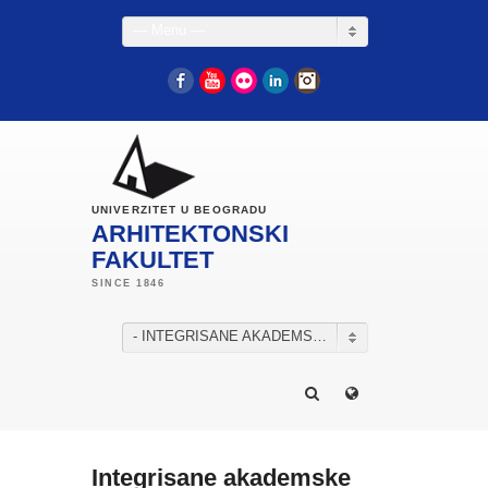
— Menu —
Facebook
YouTube
Flickr
LinkedIn
Instagram
UNIVERZITET U BEOGRADU
ARHITEKTONSKI
FAKULTET
- INTEGRISANE AKADEMSKE STUDIJE – ARHITEKTURA
Integrisane akademske