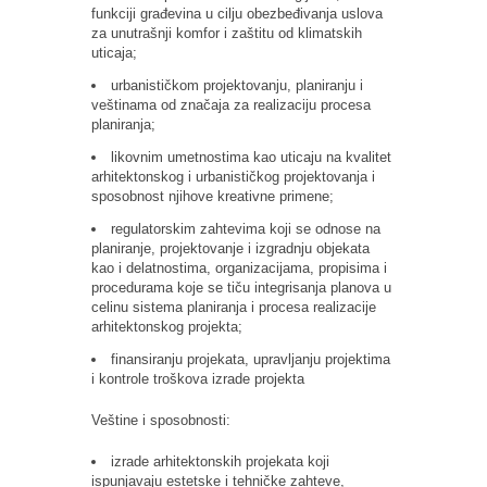
funkciji građevina u cilju obezbeđivanja uslova
za unutrašnji komfor i zaštitu od klimatskih
uticaja;
urbanističkom projektovanju, planiranju i
veštinama od značaja za realizaciju procesa
planiranja;
likovnim umetnostima kao uticaju na kvalitet
arhitektonskog i urbanističkog projektovanja i
sposobnost njihove kreativne primene;
regulatorskim zahtevima koji se odnose na
planiranje, projektovanje i izgradnju objekata
kao i delatnostima, organizacijama, propisima i
procedurama koje se tiču integrisanja planova u
celinu sistema planiranja i procesa realizacije
arhitektonskog projekta;
finansiranju projekata, upravljanju projektima
i kontrole troškova izrade projekta
Veštine i sposobnosti:
izrade arhitektonskih projekata koji
ispunjavaju estetske i tehničke zahteve,