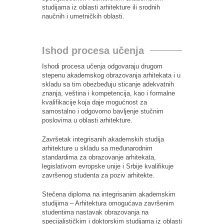
studijama iz oblasti arhitekture ili srodnih
naučnih i umetničkih oblasti.
Ishod procesa učenja
Ishodi procesa učenja odgovaraju drugom
stepenu akademskog obrazovanja arhitekata i u
skladu sa tim obezbeđuju sticanje adekvatnih
znanja, veština i kompetencija, kao i formalne
kvalifikacije koja daje mogućnost za
samostalno i odgovorno bavljenje stučnim
poslovima u oblasti arhitekture.
Završetak integrisanih akademskih studija
arhitekture u skladu sa međunarodnim
standardima za obrazovanje arhitekata,
legislativom evropske unije i Srbije kvalifikuje
završenog studenta za poziv arhitekte.
Stečena diploma na integrisanim akademskim
studijima – Arhitektura omogućava završenim
studentima nastavak obrazovanja na
specijalističkim i doktorskim studijama iz oblasti