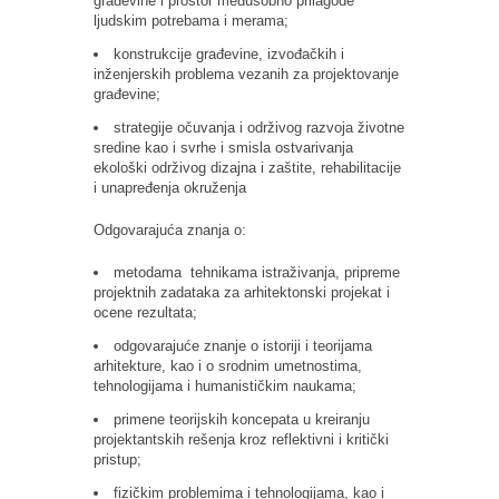
građevine i prostor međusobno prilagode
ljudskim potrebama i merama;
konstrukcije građevine, izvođačkih i
inženjerskih problema vezanih za projektovanje
građevine;
strategije očuvanja i održivog razvoja životne
sredine kao i svrhe i smisla ostvarivanja
ekološki održivog dizajna i zaštite, rehabilitacije
i unapređenja okruženja
Odgovarajuća znanja o:
metodama tehnikama istraživanja, pripreme
projektnih zadataka za arhitektonski projekat i
ocene rezultata;
odgovarajuće znanje o istoriji i teorijama
arhitekture, kao i o srodnim umetnostima,
tehnologijama i humanističkim naukama;
primene teorijskih koncepata u kreiranju
projektantskih rešenja kroz reflektivni i kritički
pristup;
fizičkim problemima i tehnologijama, kao i