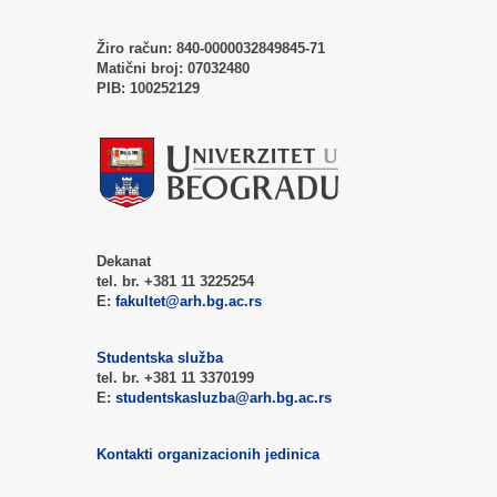
Žiro račun:
840-0000032849845-71
Matični broj:
07032480
PIB:
100252129
Dekanat
tel. br. +381 11 3225254
E:
fakultet@arh.bg.ac.rs
Studentska služba
tel. br. +381 11 3370199
E:
studentskasluzba@arh.bg.ac.rs
Kontakti organizacionih jedinica