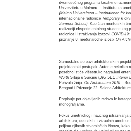
dvomesečnog programa kreativne razme
Univerzitetu u Malmeu – Institutu za umet
(Malmo Universitetet – Institutionen för k
internacionalne radionice
Temporary
u okv
Summer School)
. Kao član mentorskih tim
realizaciji eksperimentalnog studentskog 
radionice i istraživanja Izazovi
COVID-19
:
priznanje 8. međunarodne izložbi
On Archi
Samostalno se bavi arhitektonskim projekt
projektantski postupak. Autor je nekoliko 
posebno ističe višestruko nagrađeni enteri
Würth
Srbija u Surčinu (
BIG SEE Interior 
Pohvala žirija:
On Architecture 2019
– Beog
Beograd i Priznanje 22. Salona Arhitekture
Potpisuje pet objavljenih radova iz kategor
monografijama.
Fokus umetničkog i naučnog istraživanja p
arhitekture, scenskih, i vizuelnih umetnos
poljima njihovih stvaralačkih činova, kak