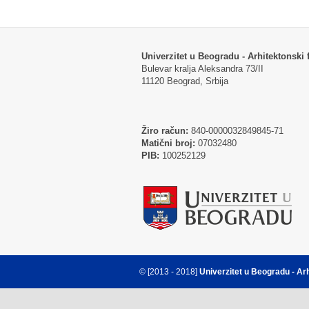
Univerzitet u Beogradu - Arhitektonski f
Bulevar kralja Aleksandra 73/II
11120 Beograd, Srbija
Žiro račun:
840-0000032849845-71
Matični broj:
07032480
PIB:
100252129
© [2013 - 2018]
Univerzitet u Beogradu - Ar