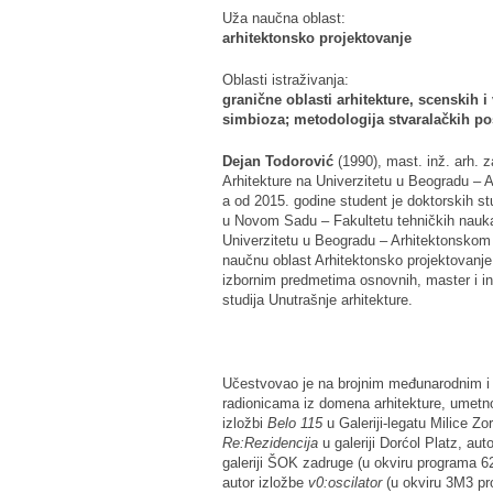
Uža naučna oblast:
arhitektonsko projektovanje
Oblasti istraživanja:
granične oblasti arhitekture, scenskih i
simbioza; metodologija stvaralačkih p
Dejan Todorović
(1990), mast. inž. arh. z
Arhitekture na Univerzitetu u Beogradu – 
a od 2015. godine student je doktorskih st
u Novom Sadu – Fakultetu tehničkih nauka
Univerzitetu u Beogradu – Arhitektonskom 
naučnu oblast Arhitektonsko projektovanj
izbornim predmetima osnovnih, master i int
studija Unutrašnje arhitekture.
Učestvovao je na brojnim međunarodnim i 
radionicama iz domena arhitekture, umetnos
izložbi
Belo 115
u Galeriji-legatu Milice Zo
Re:Rezidencija
u galeriji Dorćol Platz, au
galeriji ŠOK zadruge (u okviru programa 62
autor izložbe
v0:oscilator
(u okviru 3M3 pro