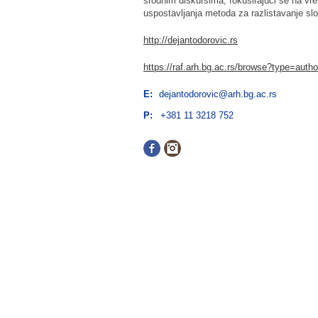
srodnim diskursima, fokusirajući se na v
uspostavljanja metoda za razlistavanje sl
http://dejantodorovic.rs
https://raf.arh.bg.ac.rs/browse?type=a
E:
dejantodorovic@arh.bg.ac.rs
P:
+381 11 3218 752
Facebook
Instagram