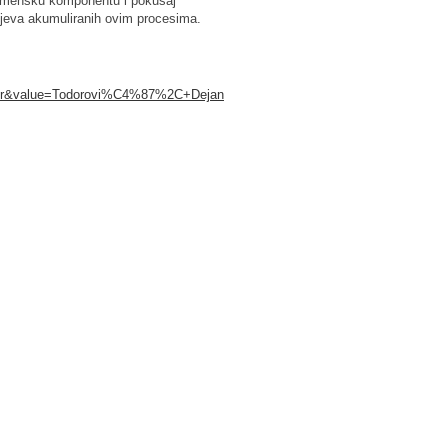
remensku komponentu i pokušaj
ojeva akumuliranih ovim procesima.
uthor&value=Todorovi%C4%87%2C+Dejan