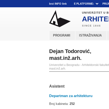
brzi INFO link
E PLATFORME:
PRIJ
UNIVERZITET U
ARHITE
PROGRAMI
ISTRAŽIVANJA
Dejan Todorović,
mast.inž.arh.
Univerzitet u Beogradu - Arhitektonski fakultet
mast.inž.arh.
Asistent
Departman za arhitekturu
Broj kabineta:
252