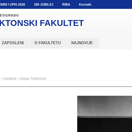
EMNI I UPIS 2026
180 JUBILEJ
RIBA
Kontakt
 BEOGRADU
KTONSKI
FAKULTET
ZAPOSLENI
O FAKULTETU
NAJNOVIJE
>
Asistent
>
Dejan Todorović,