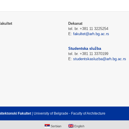
akultet
Dekanat
tel. br. +381 11 3225254
E:
fakultet@arh.bg.ac.rs
Studentska služba
tel. br. +381 11 3370199
E:
studentskasluzba@arh.bg.ac.rs
hitektonski Fakultet
| University of Belgrade - Faculty of Architecture
Serbian
English