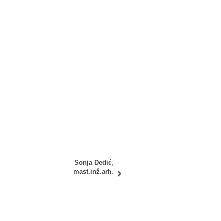
Sonja Dedić,
mast.inž.arh.