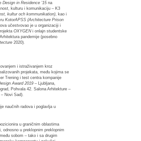
ne
Design in Residence ’15
na
nost, kulturu i komunikaciju – K3
onst, kultur och kommunikation)
, kao i
iru
KotorAPSS (Architecture Prison
ova učestvovao je u organizaciji i
projekta
OXYGEN
i onlajn studentske
 Arhitektura pandemije (posebno
tecture
2020).
ovanjem i istraživanjem kroz
realizovanih projekata, među kojima se
jer Trening i test centra kompanije
Design Award
2019
– Ljubljana,
rad, Pohvala 42. Salona Arhitekture –
 – Novi Sad).
ije naučnih radova i poglavlja u
ozicionira u graničnim oblastima
ti, odnosno u preklopnim preklopnim
o među sobom – tako i sa drugim