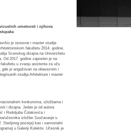
 vizuelnih umetnosti i njihova
ostupaka
avršio je osnovne i master studije
Arhitektonskom fakultetu 2014. godine,
udija Scenskog dizajna na Univerzitetu
. Od 2017. godine zaposlen je na
fakultetu u zvanju asistenta za užu
e, gde je angažovan na obaveznim i
egrisanih studija Arhitekture i master
nacionalnim konkursima, izložbama i
ti i dizajna. Jedan je od autora
rić i Rodoljuba Čolakovića i
tora/učesnika izložbe
Suočavanje
u
. Sterijinog pozorja) kao i samostalni
grama) u Galeriji Kolektiv. Učesnik je