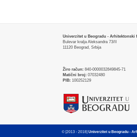
Univerzitet u Beogradu - Arhitektonski f
Bulevar kralja Aleksandra 73/II
11120 Beograd, Srbija
Žiro račun:
840-0000032849845-71
Matični broj:
07032480
PIB:
100252129
© [2013 - 2018]
Univerzitet u Beogradu - Ar