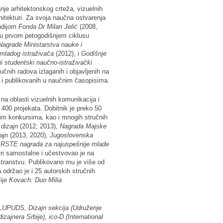
anje arhitektonskog crteža, vizuelnih
rhitekturi. Za svoja naučna ostvarenja
endijom
Fonda Dr Milan Jelić
(2008,
ta u prvom petogodišnjem ciklusu
Nagrade Ministarstva nauke i
 mladog istraživača
(2012), i
Godišnje
i studentski naučno-istraživački
učnih radova izlaganih i objavljenih na
i publikovanih u naučnim časopisima.
a oblasti vizuelnih komunikacija i
d 400 projekata. Dobitnik je preko 50
m konkursima, kao i mnogih stručnih
dizajn
(2012; 2013),
Nagrada
Majske
ajn
(2013, 2020),
Jugoslovenska
RSTE nagrada za najuspešnije mlade
tri samostalne i učestvovao je na
ostranstvu. Publikovano mu je više od
 održao je i 25 autorskih stručnih
ije
Kovach: Duo Milia
LUPUDS, Dizajn sekcija (Udruženje
izajnera Srbije),
ico-D (International