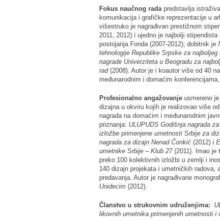
Fokus naučnog rada
predstavlja istraživ
komunikacija i grafičke reprezentacije u a
višestruko je nagrađivan prestižnom stip
2011, 2012) i ujedno je najbolji stipendis
postojanja Fonda (2007-2012); dobitnik je
tehnologije Republike Srpske za najboljeg
nagrade Univerziteta u Beogradu za najbolj
rad
(2008). Autor je i koautor više od 40 na
međunarodnim i domaćim konferencijama, 
Profesionalno angažovanje
usmereno je n
dizajna u okviru kojih je realizovao više o
nagrada na domaćim i međunarodnim javni
priznanja:
ULUPUDS Godišnja nagrada za 
izložbe primenjene umetnosti Srbije za diz
nagrada za dizajn Nenad Čonkić
(2012) i
E
umetnike Srbije – Klub 27
(2011). Imao je 
preko 100 kolektivnih izložbi u zemlji i in
140 dizajn projekata i umetničkih radova, a
predavanja. Autor je nagrađivane monograf
Unidecim
(2012).
Članstvo u strukovnim udruženjima:
U
likovnih umetnika primenjenih umetnosti i d