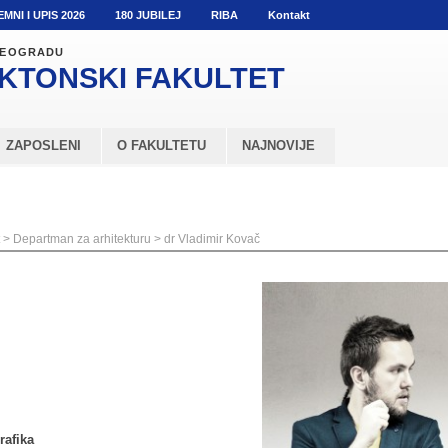
EMNI I UPIS 2026
180 JUBILEJ
RIBA
Kontakt
 BEOGRADU
KTONSKI
FAKULTET
ZAPOSLENI
O FAKULTETU
NAJNOVIJE
>
Departman za arhitekturu
>
dr Vladimir Kovač
rafika