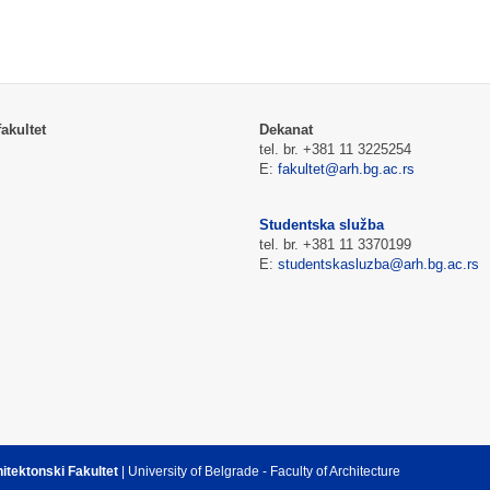
akultet
Dekanat
tel. br. +381 11 3225254
E:
fakultet@arh.bg.ac.rs
Studentska služba
tel. br. +381 11 3370199
E:
studentskasluzba@arh.bg.ac.rs
hitektonski Fakultet
| University of Belgrade - Faculty of Architecture