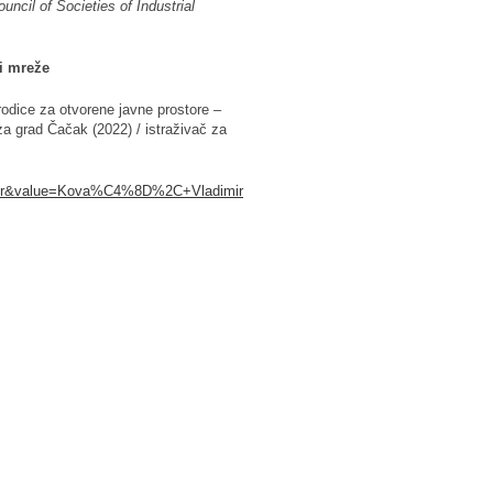
uncil of Societies of Industrial
i mreže
rodic
e
za otvoren
e
javn
e
prostor
e
–
 za grad Čačak (2022)
/
istraživač za
author&value=Kova%C4%8D%2C+Vladimir