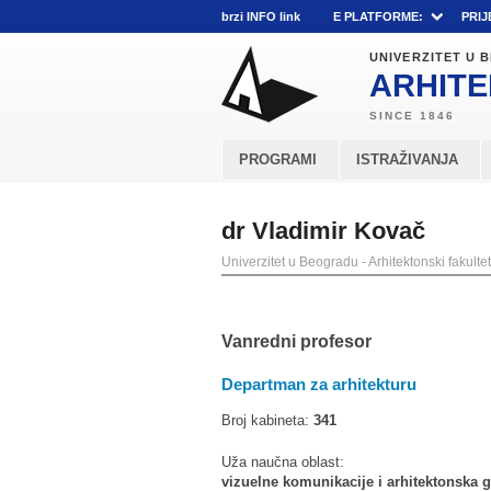
brzi INFO link
E PLATFORME:
PRIJ
UNIVERZITET U
ARHITE
PROGRAMI
ISTRAŽIVANJA
dr Vladimir Kovač
Univerzitet u Beogradu - Arhitektonski fakultet
Vanredni profesor
Departman za arhitekturu
Broj kabineta:
341
Uža naučna oblast:
vizuelne komunikacije i arhitektonska g