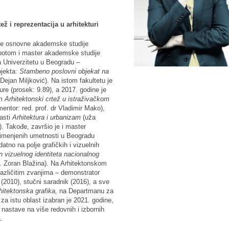
ež i reprezentacija u arhitekturi
 je osnovne akademske studije
a potom i master akademske studije
a Univerzitetu u Beogradu –
ojekta:
Stambeno poslovni objekat na
ejan Miljković). Na istom fakultetu je
ure (prosek: 9.89), a 2017. godine je
om
Arhitektonski crtež u istraživačkom
entor: red. prof. dr Vladimir Mako),
asti
Arhitektura i urbanizam
(uža
). Takođe, završio je i master
rimenjenih umetnosti u Beogradu
tno na polje grafičkih i vizuelnih
n vizuelnog identiteta nacionalnog
f. Zoran Blažina). Na Arhitektonskom
različitim zvanjima – demonstrator
 (2010), stučni saradnik (2016), a sve
hitektonska grafika,
na Departmanu za
za istu oblast izabran je 2021. godine,
ji nastave na više redovnih i izbornih
.