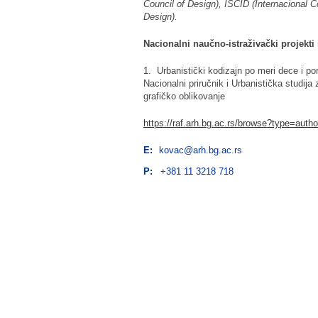
Council of Design), ISCID (Internacional Co
Design).
Nacionalni naučno-istraživački projekti
1.
Urbani
stički
kodizajn
po meri
dec
e
i po
Nacionalni priručnik i Urbanistička studija
grafičko oblikovanje
https://raf.arh.bg.ac.rs/browse?type=
E:
kovac@arh.bg.ac.rs
P:
+381 11 3218 718