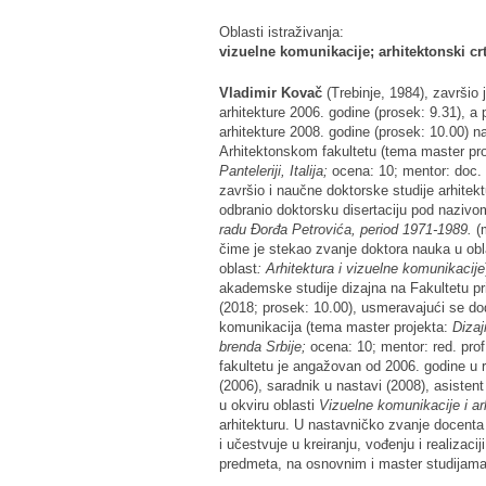
Oblasti istraživanja:
vizuelne komunikacije; arhitektonski crt
Vladimir Kovač
(Trebinje, 1984), završio
arhitekture 2006. godine (prosek: 9.31), 
arhitekture 2008. godine (prosek: 10.00) n
Arhitektonskom fakultetu (tema master pr
Panteleriji, Italija
;
ocena: 10; mentor: doc. D
završio i naučne doktorske studije arhitekt
odbranio doktorsku disertaciju pod naziv
radu Đorđa Petrovića, period 1971-1989.
(m
čime je stekao zvanje doktora nauka u obl
oblast
: Arhitektura i vizuelne komunikacije
akademske studije dizajna na Fakultetu p
(2018; prosek: 10.00), usmeravajući se doda
komunikacija (tema master projekta:
Dizaj
brenda Srbije;
ocena: 10; mentor: red. pro
fakultetu je angažovan od 2006. godine u 
(2006), saradnik u nastavi (2008), asistent
u okviru oblasti
Vizuelne komunikacije i ar
arhitekturu. U nastavničko zvanje docenta 
i učestvuje u kreiranju, vođenju i realizaci
predmeta, na osnovnim i master studijama