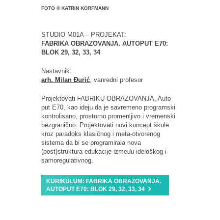
FOTO © KATRIN KORFMANN
STUDIO M01A – PROJEKAT:
FABRIKA OBRAZOVANJA. AUTOPUT E70:
BLOK 29, 32, 33, 34
Nastavnik:
arh. Milan Đurić
, vanredni profesor
Projektovati FABRIKU OBRAZOVANJA, Auto
put E70, kao ideju da je savremeno programski
kontrolisano, prostorno promenljivo i vremenski
bezgranično. Projektovati novi koncept škole
kroz paradoks klasičnog i meta-otvorenog
sistema da bi se programirala nova
(post)struktura edukacije između ideloškog i
samoregulativnog.
KURIKULUM: FABRIKA OBRAZOVANJA.
AUTOPUT E70: BLOK 29, 32, 33, 34