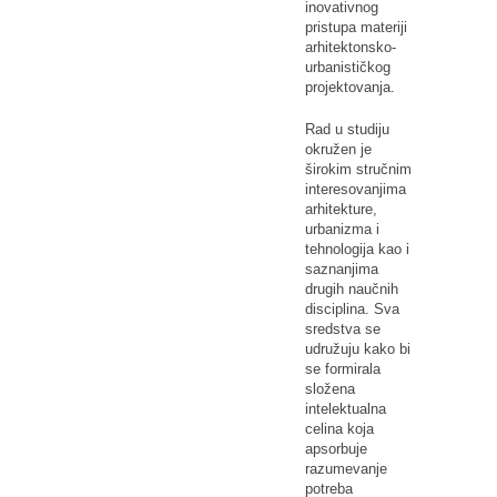
inovativnog
pristupa materiji
arhitektonsko-
urbanističkog
projektovanja.
Rad u studiju
okružen je
širokim stručnim
interesovanjima
arhitekture,
urbanizma i
tehnologija kao i
saznanjima
drugih naučnih
disciplina. Sva
sredstva se
udružuju kako bi
se formirala
složena
intelektualna
celina koja
apsorbuje
razumevanje
potreba