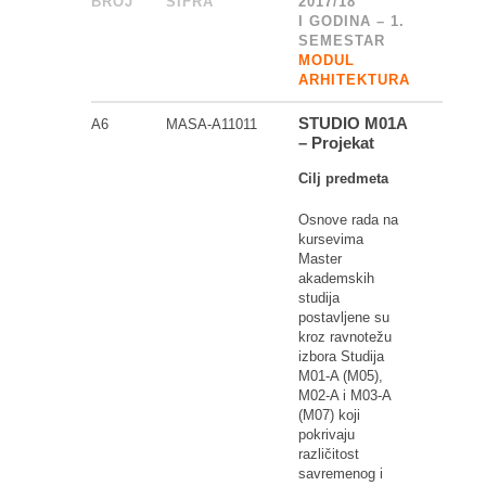
BROJ
ŠIFRA
______
2017/18
I GODINA – 1.
SEMESTAR
MODUL
ARHITEKTURA
STUDIO M01A
A6
MASA-A11011
– Projekat
Cilj predmeta
Osnove rada na
kursevima
Master
akademskih
studija
postavljene su
kroz ravnotežu
izbora Studija
M01-A (M05),
M02-A i M03-A
(M07) koji
pokrivaju
različitost
savremenog i