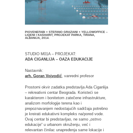
PIOVENEFABI + STEFANO GRAZIANI + YELLOWOFFICE –
LIQENI I KASHARIT, PROJEKAT PARKA, TIRANA,
ALBANIJA, 2014.
STUDIO M01A – PROJEKAT:
ADA CIGANLIJA – OAZA EDUKACIJE
Nastavnik:
arh. Goran Vojvodić
, vanredni profesor
Prostorni okvir zadatka predstavlja Ada Ciganlija
– rekreativni centar Beograda. Koristeći se
karakterom i bonitetom zatečene infrastrukture,
analizom morfologije terena kao i
prepoznavanjem nedostajućih sadržaja potrebno
je kreirati edukativni kompleks na/pored vode.
Ovaj centar bi predstavljao, ne samo „ostrvo
edukacije“ u urbanom okruženju, već i
relevantan činilac unapređenja same lokacije i