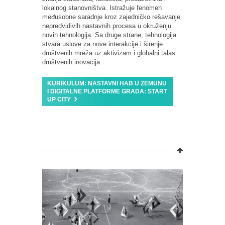
lokalnog stanovništva. Istražuje fenomen
međusobne saradnje kroz zajedničko rešavanje
nepredvidivih nastavnih procesa u okruženju
novih tehnologija. Sa druge strane, tehnologija
stvara uslove za nove interakcije i širenje
društvenih mreža uz aktivizam i globalni talas
društvenih inovacija.
KURIKULUM: NASTAVNI HAB U ZEMUNU
I DIGITALNE PLATFORME GRADA: START
UP CITY