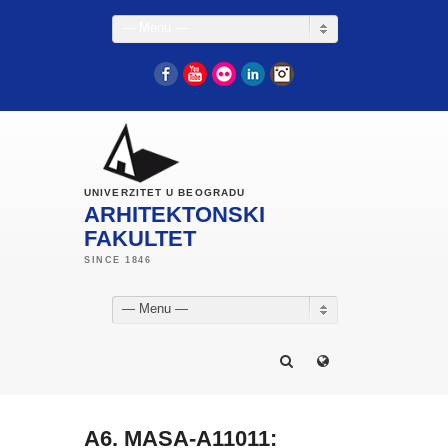
— Menu —
Facebook
YouTube
Flickr
LinkedIn
Instagram
UNIVERZITET U BEOGRADU
ARHITEKTONSKI
FAKULTET
— Menu —
A6. MASA-A11011: