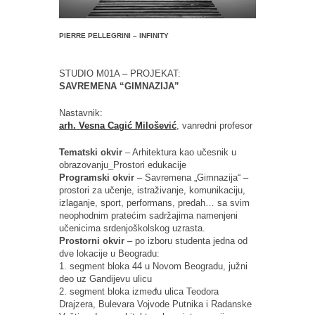
PIERRE PELLEGRINI – INFINITY
STUDIO M01A – PROJEKAT:
SAVREMENA “GIMNAZIJA”
Nastavnik:
arh. Vesna Cagić Milošević
, vanredni profesor
Tematski okvir
– Arhitektura kao učesnik u
obrazovanju_Prostori edukacije
Programski okvir
– Savremena „Gimnazija“ –
prostori za učenje, istraživanje, komunikaciju,
izlaganje, sport, performans, predah… sa svim
neophodnim pratećim sadržajima namenjeni
učenicima srdenjoškolskog uzrasta.
Prostorni okvir
– po izboru studenta jedna od
dve lokacije u Beogradu:
1. segment bloka 44 u Novom Beogradu, južni
deo uz Gandijevu ulicu
2. segment bloka između ulica Teodora
Drajzera, Bulevara Vojvode Putnika i Radanske