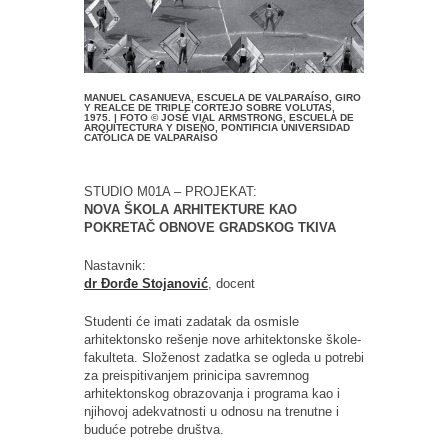
MANUEL CASANUEVA, ESCUELA DE VALPARAÍSO, GIRO
Y REALCE DE TRIPLE CORTEJO SOBRE VOLUTAS,
1975. | FOTO © JOSÉ VIAL ARMSTRONG, ESCUELA DE
ARQUITECTURA Y DISEÑO, PONTIFICIA UNIVERSIDAD
CATÓLICA DE VALPARAÍSO
STUDIO M01A – PROJEKAT:
NOVA ŠKOLA ARHITEKTURE KAO
POKRETAČ OBNOVE GRADSKOG TKIVA
Nastavnik:
dr Đorđe Stojanović
, docent
Studenti će imati zadatak da osmisle
arhitektonsko rešenje nove arhitektonske škole-
fakulteta. Složenost zadatka se ogleda u potrebi
za preispitivanjem prinicipa savremnog
arhitektonskog obrazovanja i programa kao i
njihovoj adekvatnosti u odnosu na trenutne i
buduće potrebe društva.