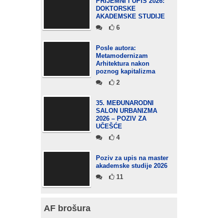
PRIJEMNI I UPIS 2026:
DOKTORSKE
AKADEMSKE STUDIJE
6
Posle autora:
Metamodernizam
Arhitektura nakon
poznog kapitalizma
2
35. MEĐUNARODNI
SALON URBANIZMA
2026 – POZIV ZA
UČEŠĆE
4
Poziv za upis na master
akademske studije 2026
11
AF brošura