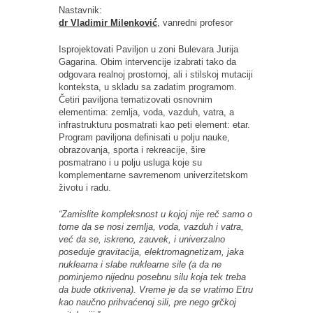
Nastavnik:
dr Vladimir Milenković
, vanredni profesor
Isprojektovati Paviljon u zoni Bulevara Jurija
Gagarina. Obim intervencije izabrati tako da
odgovara realnoj prostornoj, ali i stilskoj mutaciji
konteksta, u skladu sa zadatim programom.
Četiri paviljona tematizovati osnovnim
elementima: zemlja, voda, vazduh, vatra, a
infrastrukturu posmatrati kao peti element: etar.
Program paviljona definisati u polju nauke,
obrazovanja, sporta i rekreacije, šire
posmatrano i u polju usluga koje su
komplementarne savremenom univerzitetskom
životu i radu.
“Zamislite kompleksnost u kojoj nije reč samo o
tome da se nosi zemlja, voda, vazduh i vatra,
već da se, iskreno, zauvek, i univerzalno
poseduje gravitacija, elektromagnetizam, jaka
nuklearna i slabe nuklearne sile (a da ne
pominjemo nijednu posebnu silu koja tek treba
da bude otkrivena). Vreme je da se vratimo Etru
kao naučno prihvaćenoj sili, pre nego grčkoj