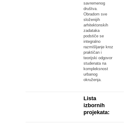
savremenog
društva.
Obradom sve
složenijih
arhitektonskih
zadataka
podstiče se
integralno
razmišljanje kroz
praktičan i
teorijski odgovor
studenata na
kompleksnost
urbanog
okruženja.
Lista
izbornih
projekata: