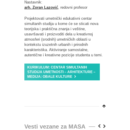
Nastavnik:
arh. Zoran Lazović
, redovni profesor
Projektovati umetnički edukativni centar
simultanih studija u kome će se sticati nova
teorijska i praktična znanja i veštine,
usavršavati i proizvoditi dela u kreativnoj
atmosferi (srodnih) umetničkih oblasti u
kontekstu izuzetnih urbanih i prirodnih
karakteristika. Aktiviranje samostalne,
autentične i kreativne pozicije studenta u temi.
KURIKULUM: CENTAR SIMULTANIH
STUDIJA UMETNOSTI – ARHITEKTURE –
MEDIJA: OBALE KULTURE
Vesti vezane za MASA