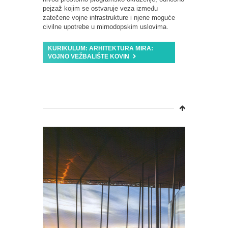
pejzaž kojim se ostvaruje veza između
zatečene vojne infrastrukture i njene moguće
civilne upotrebe u mirnodopskim uslovima.
KURIKULUM: ARHITEKTURA MIRA:
VOJNO VEŽBALIŠTE KOVIN