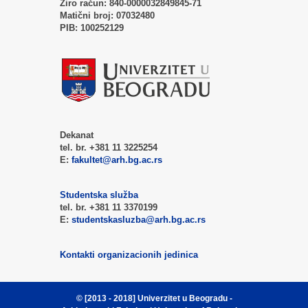
Žiro račun:
840-0000032849845-71
Matični broj:
07032480
PIB:
100252129
Dekanat
tel. br. +381 11 3225254
E:
fakultet@arh.bg.ac.rs
Studentska služba
tel. br. +381 11 3370199
E:
studentskasluzba@arh.bg.ac.rs
Kontakti organizacionih jedinica
© [2013 - 2018]
Univerzitet u Beogradu -