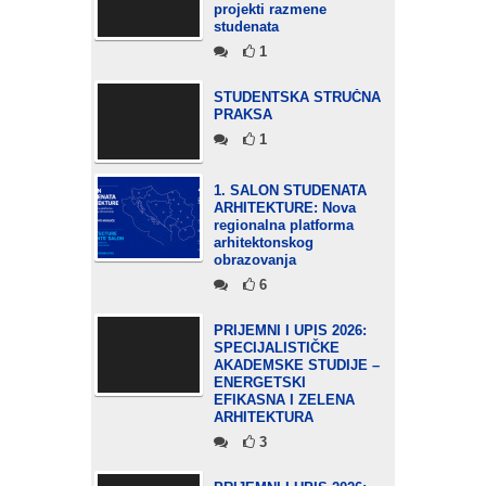
projekti razmene
studenata
1
STUDENTSKA STRUČNA
PRAKSA
1
1. SALON STUDENATA
ARHITEKTURE: Nova
regionalna platforma
arhitektonskog
obrazovanja
6
PRIJEMNI I UPIS 2026:
SPECIJALISTIČKE
AKADEMSKE STUDIJE –
ENERGETSKI
EFIKASNA I ZELENA
ARHITEKTURA
3