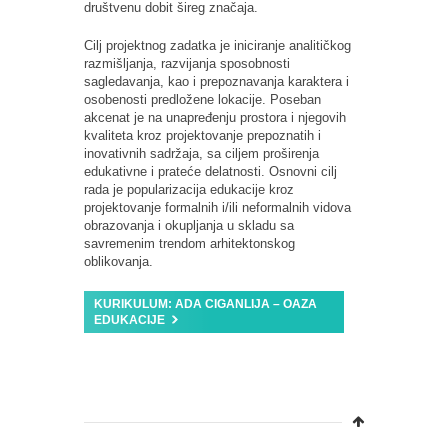
društvenu dobit šireg značaja.
Cilj projektnog zadatka je iniciranje analitičkog
razmišljanja, razvijanja sposobnosti
sagledavanja, kao i prepoznavanja karaktera i
osobenosti predložene lokacije. Poseban
akcenat je na unapređenju prostora i njegovih
kvaliteta kroz projektovanje prepoznatih i
inovativnih sadržaja, sa ciljem proširenja
edukativne i prateće delatnosti. Osnovni cilj
rada je popularizacija edukacije kroz
projektovanje formalnih i/ili neformalnih vidova
obrazovanja i okupljanja u skladu sa
savremenim trendom arhitektonskog
oblikovanja.
KURIKULUM: ADA CIGANLIJA – OAZA
EDUKACIJE