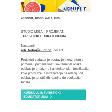
AEROPUT, JUGOSLAVIJA, 1935.
STUDIO M01A – PROJEKAT:
TURISTIČKI EDUKATORIJUM
Nastavnik:
arh. Nebojša Fotirić
, docent
Projektni zadatak je postavljen kroz pitanje
primene i primenljivosti savremenih oblika
edukacije u turizmu i arhitektonskih implikacija
koje proizilaze iz istraživanja na relaciji: od
edukacije turističkih radnika do edukacije
turista.
KURIKULUM: TURISTIČKI
EDUKATORIJUM