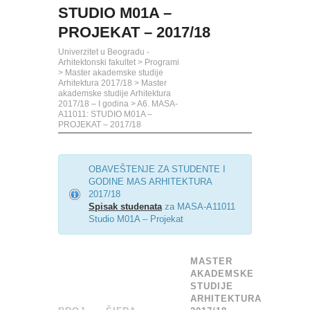
STUDIO M01A –
PROJEKAT – 2017/18
Univerzitet u Beogradu -
Arhitektonski fakultet
>
Programi
>
Master akademske studije
Arhitektura 2017/18
>
Master
akademske studije Arhitektura
2017/18 – I godina
>
A6. MASA-
A11011: STUDIO M01A –
PROJEKAT – 2017/18
OBAVEŠTENJE ZA STUDENTE I
GODINE MAS ARHITEKTURA
2017/18
Spisak studenata
za MASA-A11011
Studio M01A – Projekat
MASTER
AKADEMSKE
STUDIJE
ARHITEKTURA