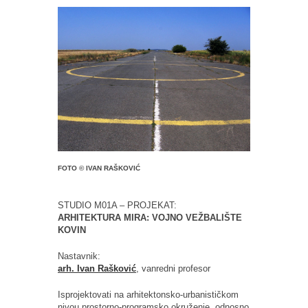
FOTO © IVAN RAŠKOVIĆ
STUDIO M01A – PROJEKAT:
ARHITEKTURA MIRA: VOJNO VEŽBALIŠTE
KOVIN
Nastavnik:
arh. Ivan Rašković
, vanredni profesor
Isprojektovati na arhitektonsko-urbanističkom
nivou prostorno-programsko okruženje, odnosno