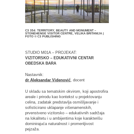
C3 354: TERRITORY, BEAUTY AND MONUMENT –
STONEHENGE VISITOR CENTRE, VELIKA BRITANIJA |
FOTO © C3 PUBLISHING
STUDIO M01A – PROJEKAT:
VIZITORSKO – EDUKATIVNI CENTAR
OBEDSKA BARA
Nastavnik:
dr Aleksandar Videnović
, docent
U skladu sa tematskim okvirom, koji apostrofira
areale i prirodu kao kontekst u projektovanju
celina, zadatak predstavlja osmišljavanje i
sofisticirano uklapanje višenamenskih,
prvenstveno vizitorsko – edukativnih sadržaja
na lokalitetu i u ambijentima koje karakterišu
dominirajuća naturalnost i promenljivost
pejzaža.