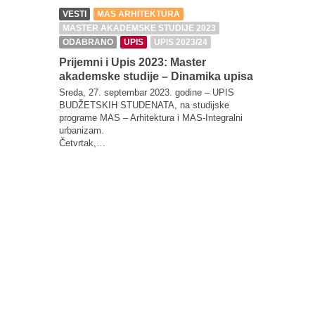
VESTI
MAS ARHITEKTURA
VESTI
M
MASTER AKADEMSKE STUDIJE 2023
MASTER 
ODABRANO
UPIS
UPIS 2023/24
ODABRA
UPIS
UP
Prijemni i Upis 2023: Master
akademske studije – Dinamika upisa
Prijemni
akademsk
Sreda, 27. septembar 2023. godine – UPIS
Komisije
BUDŽETSKIH STUDENATA, na studijske
programe MAS – Arhitektura i MAS-Integralni
Nakon dosta
urbanizam.
utvrdila da
Četvrtak,…
brojem pri