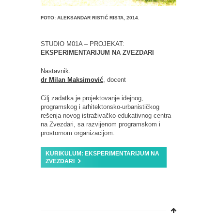
FOTO: ALEKSANDAR RISTIĆ RISTA, 2014.
STUDIO M01A – PROJEKAT:
EKSPERIMENTARIJUM NA ZVEZDARI
Nastavnik:
dr Milan Maksimović
, docent
Cilj zadatka je projektovanje idejnog,
programskog i arhitektonsko-urbanističkog
rešenja novog istraživačko-edukativnog centra
na Zvezdari, sa razvijenom programskom i
prostornom organizacijom.
KURIKULUM: EKSPERIMENTARIJUM NA
ZVEZDARI