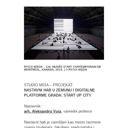
RYOJI IKEDA – C4I, MUSÉE D’ART CONTEMPORAIN DE
MONTRÉAL, KANADA, 2014. | © RYOJI IKEDA
STUDIO M01A – PROJEKAT:
NASTAVNI HAB U ZEMUNU I DIGITALNE
PLATFORME GRADA: START UP CITY
Nastavnik:
arh. Aleksandru Vuja
, vanredni profesor
Nastavni hab je zamišljen kao mesto razmene
znanja studenata, fakulteta, preduzetnika i