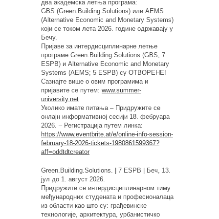
два академска летња програма:
GBS (Green.Building.Solutions) или AEMS
(Alternative Economic and Monetary Systems)
који се током лета 2026. године одржавају у
Бечу.
Пријаве за интердисциплинарне летње
програме Green.Building.Solutions (GBS; 7
ESPB) и Alternative Economic and Monetary
Systems (AEMS; 5 ESPB) су ОТВОРЕНЕ!
Сазнајте више о овим програмима и
пријавите се путем:
www.summer-
university.net
Уколико имате питања – Придружите се
онлајн информативној сесији 18. фебруара
2026. – Регистрација путем линка:
https://www.eventbrite.at/e/online-info-session-
february-18-2026-tickets-1980861599367?
aff=oddtdtcreator
Green.Building.Solutions. | 7 ESPB | Беч, 13.
јул до 1. август 2026.
Придружите се интердисциплинарном тиму
међународних студената и професионалаца
из области као што су: грађевинске
технологије, архитектура, урбанистичко