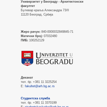
Универзитет у Београду - Архитектонски
факултет
Булевар краља Александра 73/II
11120 Београд, Србија
Жиро рачун:
840-0000032849845-71
Матични број:
07032480
ПИБ:
100252129
Деканат
тел. бр. +381 11 3225254
Е:
fakultet@arh.bg.ac.rs
Студентска служба
тел. бр. +381 11 3370199
Е:
studentskasluzba@arh.bg.ac.rs