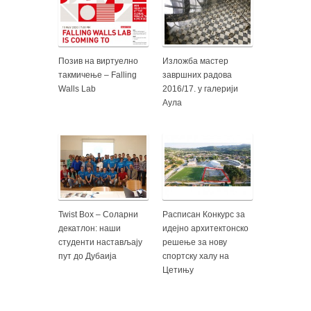
Позив на виртуелно
Изложба мастер
такмичење – Falling
завршних радова
Walls Lab
2016/17. у галерији
Аула
Twist Box – Соларни
Расписан Конкурс за
декатлон: наши
идејно архитектонско
студенти настављају
решење за нову
пут до Дубаија
спортску халу на
Цетињу