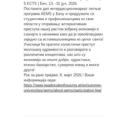
5 ECTS | Беч, 13. -31 јул, 2026.
Постаните део интердисциплинарног летњег
програма AEMS у Бечу и придружите се
студентима и професионалцима из свих
области у откривању алтернативних
приступа нашој растом вођеној економији и
сазнајте о начинима како да је преобликујемо
заједно са истомишљеницима из целог света!
Учесници ће пратити холистички приступ
еколошкој одрживости и разговарати о
различитим концептима, као што су
економија за опште добро, одрастање,
етичко банкарство, суверени новац и многи
други!
Рок за ране пријаве: 8. март 2026.! Више
информација овде:
https://www.oeadstudenthousing.at/en/summer-
universities/aems/about-aems/participation-fee/