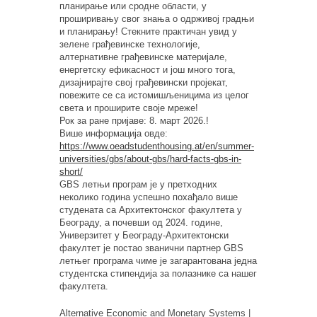
планирање или сродне области, у
проширивању свог знања о одрживој градњи
и планирању! Стекните практичан увид у
зелене грађевинске технологије,
алтернативне грађевинске материјале,
енергетску ефикасност и још много тога,
дизајнирајте свој грађевински пројекат,
повежите се са истомишљеницима из целог
света и проширите своје мреже!
Рок за ране пријаве: 8. март 2026.!
Више информација овде:
https://www.oeadstudenthousing.at/en/summer-
universities/gbs/about-gbs/hard-facts-gbs-in-
short/
GBS летњи програм је у претходних
неколико година успешно похађало више
студената са Архитектонског факултета у
Београду, а почевши од 2024. године,
Универзитет у Београду-Архитектонски
факултет је постао званични партнер GBS
летњег програма чиме је загарантована једна
студентска стипендија за полазнике са нашег
факултета.
Alternative Economic and Monetary Systems |