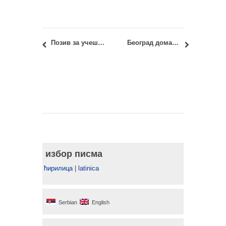
Позив за учешће: PhD Talks 2026 – Research in Process, 23–24. март 2026.
Београд домаћин Saint-Gobain Architecture Student Contest 2026
избор писма
ћирилица
|
latinica
Serbian
English