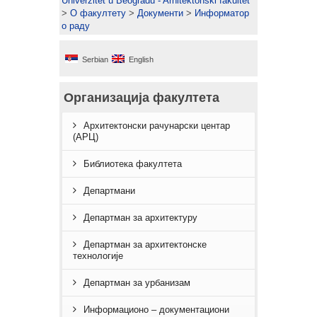
Univerzitet u Beogradu - Arhitektonski fakultet
>
О факултету
>
Документи
>
Информатор
о раду
Serbian
English
Организација факултета
Архитектонски рачунарски центар
(АРЦ)
Библиотека факултета
Департмани
Департман за архитектуру
Департман за архитектонске
технологије
Департман за урбанизам
Информационо – документациони