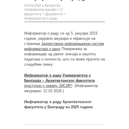
Univerzitet u Beogradu -
Arhitektonski fakultet
>
О
факултету
>
Документи
>
Информатор о раду
Инф
о
рматор о раду с
е
од 5. јануара 2023.
године,
редовно
ажурира и објављује на
страници
Јединствени информациони систем
информатора о раду
Повереника за
информације од јавног значаја и заштиту
података о личности
, што се може
пратити на
следећем линку:
Информатор о раду Универзитета у
Београду – Архитектонског факултета
(доступно у оквиру
ЈИСИР
)
(
Информатор
ажуриран: 12.02.2026.)
Информатор о раду Архитектонског
факултета у Београду
из
2025
г
о
дине