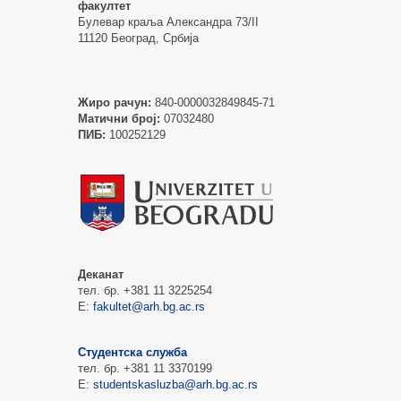
факултет
Булевар краља Александра 73/II
11120 Београд, Србија
Жиро рачун:
840-0000032849845-71
Матични број:
07032480
ПИБ:
100252129
Деканат
тел. бр. +381 11 3225254
Е:
fakultet@arh.bg.ac.rs
Студентска служба
тел. бр. +381 11 3370199
Е:
studentskasluzba@arh.bg.ac.rs