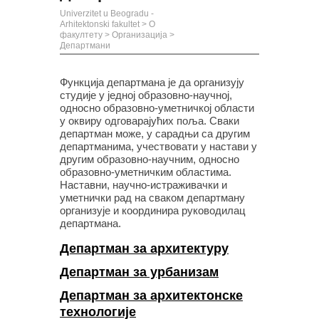
Univerzitet u Beogradu -
Arhitektonski fakultet
>
О
факултету
>
Организација
>
Департмани
Функција департмана је да организују
студије у једној образовно-научној,
односно образовно-уметничкој области
у оквиру одговарајућих поља. Сваки
департман може, у сарадњи са другим
департманима, учествовати у настави у
другим образовно-научним, односно
образовно-уметничким областима.
Наставни, научно-истраживачки и
уметнички рад на сваком департману
организује и координира руководилац
департмана.
Департман за архитектуру
Департман за урбанизам
Департман за архитектонске
технологије