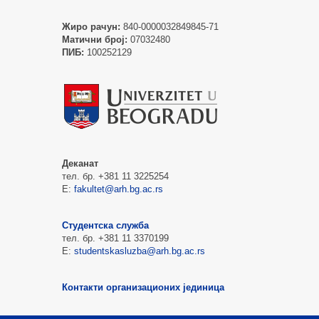
Жиро рачун:
840-0000032849845-71
Матични број:
07032480
ПИБ:
100252129
Деканат
тел. бр. +381 11 3225254
Е:
fakultet@arh.bg.ac.rs
Студентска служба
тел. бр. +381 11 3370199
Е:
studentskasluzba@arh.bg.ac.rs
Контакти организационих јединица