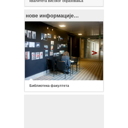
квалитета високог образовања
нове информације…
Библиотека факултета