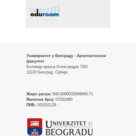
Универзитет у Београду - Архитектонски
факултет
Булевар краља Александра 73/II
11120 Београд, Србија
Жиро рачун:
840-0000032849845-71
Матични број:
07032480
ПИБ:
100252129