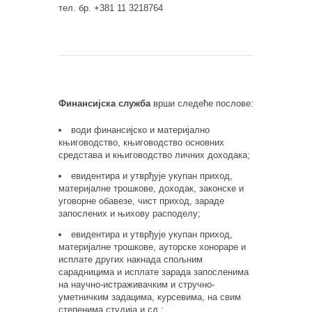
тел. бр. +381 11 3218764
Финансијска служба
врши следеће послове:
води финансијско и материјално
књиговодство, књиговодство основних
средстава и књиговодство личних доходака;
евидентира и утврђује укупан приход,
материјалне трошкове, доходак, законске и
уговорне обавезе, чист приход, зараде
запослених и њихову расподелу;
евидентира и утврђује укупан приход,
материјалне трошкове, ауторске хонораре и
исплате других накнада спољним
сарадницима и исплате зарада запосленима
на научно-истраживачким и стручно-
уметничким задацима, курсевима, на свим
степенима студија и сл.;