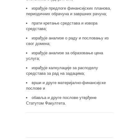
израђује предлоге финансијских планова,
периодичних обрачуна и завршних рачуна;
прати кретање средстава и извора
средстава;
израђује анализе о раду и пословању из
свог домена;
израђује анализе за образовање цена
услуга;
израђује калкулације за расподелу
средстава за рад на задацима;
врши и друге материјално-финансијске
послове и
обавља и друге послове утврђене
Статутом Факултета.