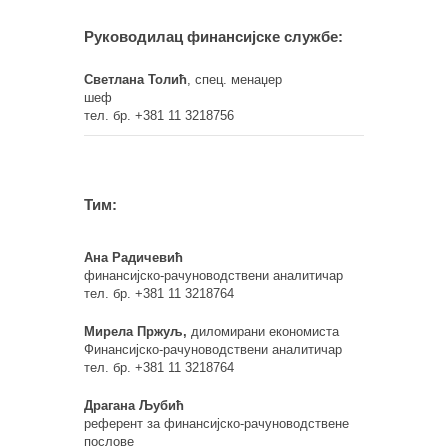
Руководилац финансијскe службe:
Светлана Толић
, спец. менаџер
шеф
тел. бр. +381 11 3218756
Тим:
Ана Радичевић
финансијско-рачуноводствени аналитичар
тел. бр. +381 11 3218764
Мирела Пржуљ,
диломирани економиста
Финансијско-рачуноводствени аналитичар
тел. бр. +381 11 3218764
Драгана Љубић
референт за финансијско-рачуноводствене
послове