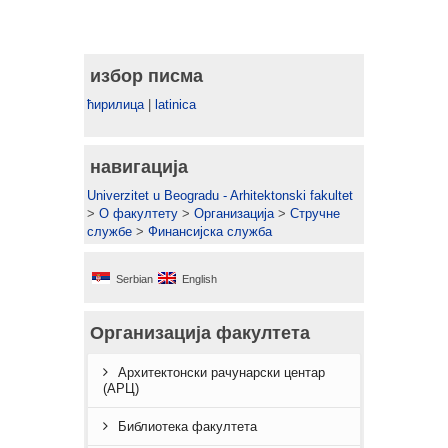
избор писма
ћирилица
|
latinica
навигација
Univerzitet u Beogradu - Arhitektonski fakultet
>
О факултету
>
Организација
>
Стручне
службe
>
Финансијска служба
Serbian
English
Организација факултета
Архитектонски рачунарски центар
(АРЦ)
Библиотека факултета