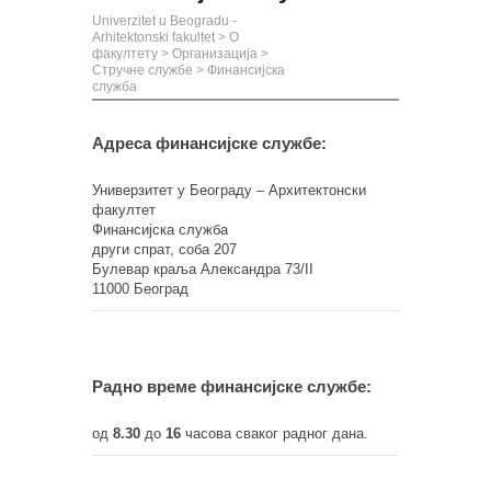
Univerzitet u Beogradu -
Arhitektonski fakultet
>
О
факултету
>
Организација
>
Стручне службe
>
Финансијска
служба
Адреса финансијске службе:
Универзитет у Београду – Архитектонски
факултет
Финансијска служба
други спрат, соба 207
Булевар краља Александра 73/II
11000 Београд
Радно време финансијске службе:
од
8.30
до
16
часова сваког радног дана.