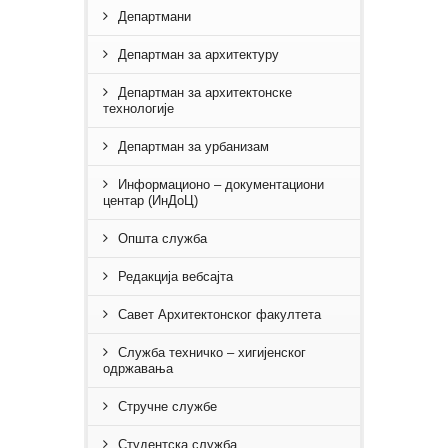
Департмани
Департман за архитектуру
Департман за архитектонске
технологије
Департман за урбанизам
Информационо – документациони
центар (ИнДоЦ)
Општа служба
Редакција вебсајта
Савет Архитектонског факултета
Служба техничко – хигијенског
одржавања
Стручне службe
Студентска служба