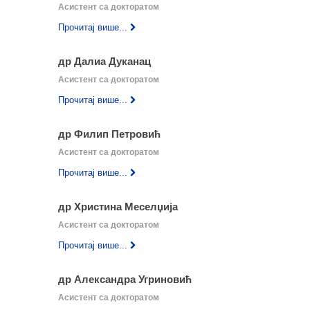
Асистент са докторатом
Прочитај више...
др Далиа Дуканац
Асистент са докторатом
Прочитај више...
др Филип Петровић
Асистент са докторатом
Прочитај више...
др Христина Меселџија
Асистент са докторатом
Прочитај више...
др Александра Угриновић
Асистент са докторатом