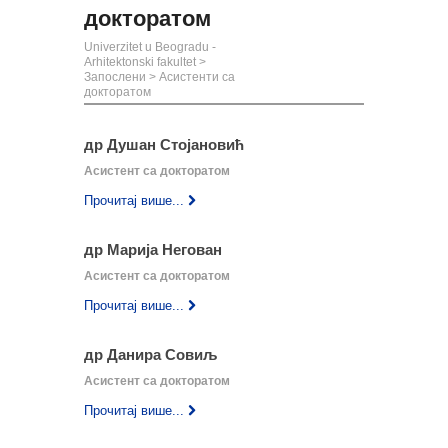
докторатом
Univerzitet u Beogradu -
Arhitektonski fakultet
>
Запослени
>
Асистенти са
докторатом
др Душан Стојановић
Асистент са докторатом
Прочитај више...
др Марија Негован
Асистент са докторатом
Прочитај више...
др Данира Совиљ
Асистент са докторатом
Прочитај више...