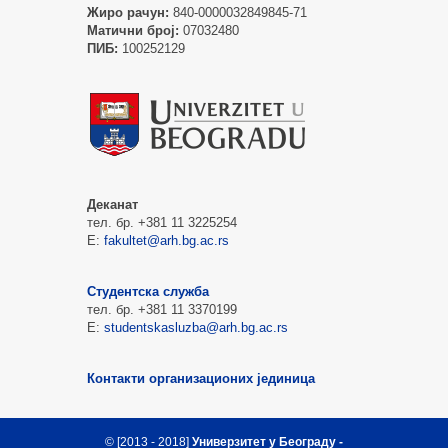
Жиро рачун:
840-0000032849845-71
Матични број:
07032480
ПИБ:
100252129
Деканат
тел. бр. +381 11 3225254
Е:
fakultet@arh.bg.ac.rs
Студентска служба
тел. бр. +381 11 3370199
Е:
studentskasluzba@arh.bg.ac.rs
Контакти организационих јединица
© [2013 - 2018]
Универзитет у Београду -