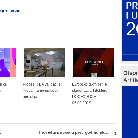
lji emailom
Otvor
Arhit
jska
Proces RIBA validacije:
Evropsko takmičenje
u
Preuzimanje maketa i
studenata arhitekture
portfolija
DOCEXDOCE –
06.03.2019
 sportsku halu na Cetinju
Procedura upisa u prvu godinu studija 2022/23 Arhitektonskog fakulteta: DRUGI DAN UPISA