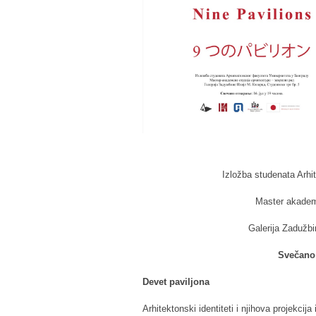
Izložba studenata Arhi
Master akadems
Galerija Zadužbin
Svečano 
Devet paviljona
Arhitektonski identiteti i njihova projekcij