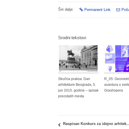
Širi dalje:
Permanent Link
Poša
Srodni tekstovi
Stručna praksa: Dan
R_05: Geometri
arhitekture Beograda, 5.
avantura u svet
jun 2015. godine – spisak
Grashopera
preostalih mesta
Raspisan Konkurs za idejno arhitektonsko rešenje za novu