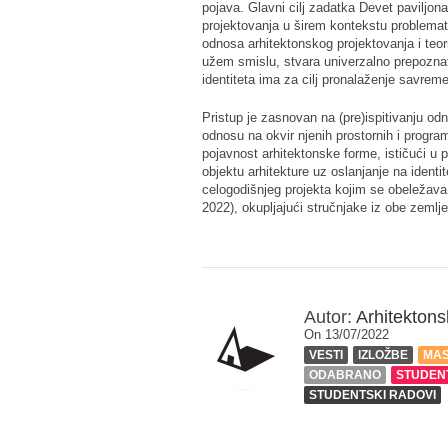
pojava. Glavni cilj zadatka
Devet paviljona
projektovanja u širem kontekstu problemati
odnosa arhitektonskog projektovanja i teor
užem smislu, stvara univerzalno prepoznatl
identiteta ima za cilj pronalaženje savrem
Pristup je zasnovan na (pre)ispitivanju od
odnosu na okvir njenih prostornih i progra
pojavnost arhitektonske forme, ističući u p
objektu arhitekture uz oslanjanje na identi
celogodišnjeg projekta kojim se obeležava 
2022), okupljajući stručnjake iz obe zemlj
Autor:
Arhitektonsk
On 13/07/2022
VESTI
IZLOŽBE
MAS
ODABRANO
STUDEN
STUDENTSKI RADOVI