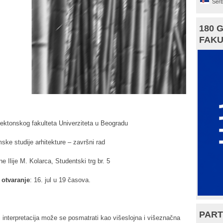
Serb
180 
FAKU
tektonskog fakulteta Univerziteta u Beogradu
ke studije arhitekture – završni rad
e Ilije M. Kolarca, Studentski trg br. 5
otvaranje
: 16. jul u 19 časova.
PART
a i interpretacija može se posmatrati kao višeslojna i višeznačna