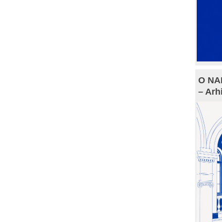
O NAM
– Arh