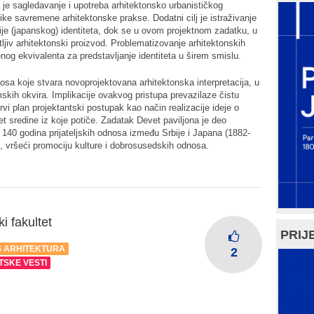
je sagledavanje i upotreba arhitektonsko urbanističkog
ke savremene arhitektonske prakse. Dodatni cilj je istraživanje
ije (japanskog) identiteta, dok se u ovom projektnom zadatku, u
jiv arhitektonski proizvod. Problematizovanje arhitektonskih
enog ekvivalenta za predstavljanje identiteta u širem smislu.
nosa koje stvara novoprojektovana arhitektonska interpretacija, u
mskih okvira. Implikacije ovakvog pristupa prevazilaze čistu
rvi plan projektantski postupak kao način realizacije ideje o
tet sredine iz koje potiče. Zadatak
Devet paviljona
je deo
140 godina prijateljskih odnosa između Srbije i Japana (1882-
e, vršeći promociju kulture i dobrosusedskih odnosa.
i fakultet
PRIJE
 ARHITEKTURA
2
TSKE VESTI