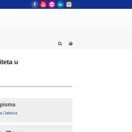
Facebook
YouTube
Flickr
LinkedIn
Instagram
teta u
 pisma
а
|
latinica