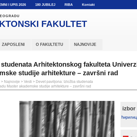
EMNI I UPIS 2026
180 JUBILEJ
RIBA
Kontakt
 BEOGRADU
KTONSKI
FAKULTET
ZAPOSLENI
O FAKULTETU
NAJNOVIJE
 studenata Arhitektonskog fakulteta Univerzi
ske studije arhitekture – završni rad
>
Najnovije
>
Vesti
>
Devet paviljona: Izložba studenata
radu Master akademske studije arhitekture – završni rad
izbor
ћирилиц