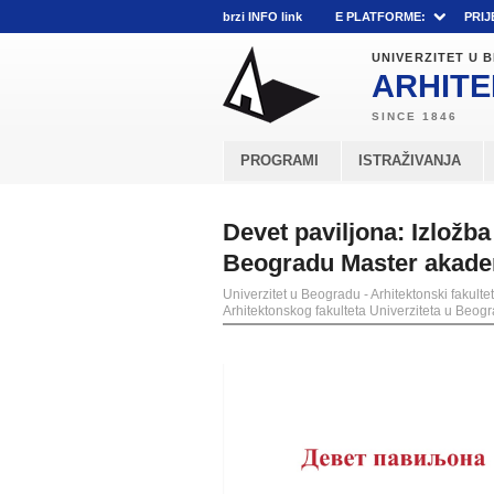
brzi INFO link
E PLATFORME:
PRIJ
UNIVERZITET U
ARHITE
PROGRAMI
ISTRAŽIVANJA
Devet paviljona: Izložba
Beogradu Master akadem
Univerzitet u Beogradu - Arhitektonski fakultet
Arhitektonskog fakulteta Univerziteta u Beog