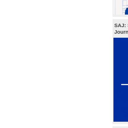
SAJ: 
Journ