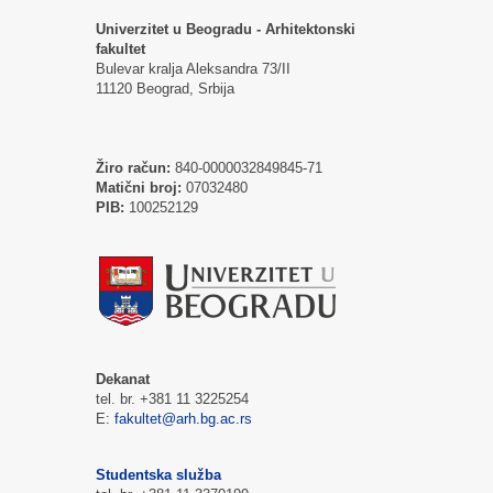
Univerzitet u Beogradu - Arhitektonski
fakultet
Bulevar kralja Aleksandra 73/II
11120 Beograd, Srbija
Žiro račun:
840-0000032849845-71
Matični broj:
07032480
PIB:
100252129
Dekanat
tel. br. +381 11 3225254
E:
fakultet@arh.bg.ac.rs
Studentska služba