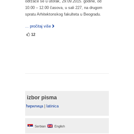
održaće se u utorak, 29.09.2015. godine, od
10.00 – 12.00 časova, u sali 227, na drugom
spratu Arhitektonskog fakulteta u Beogradu.
... pročitaj više
12
izbor pisma
ћирилица
|
latinica
Serbian
English