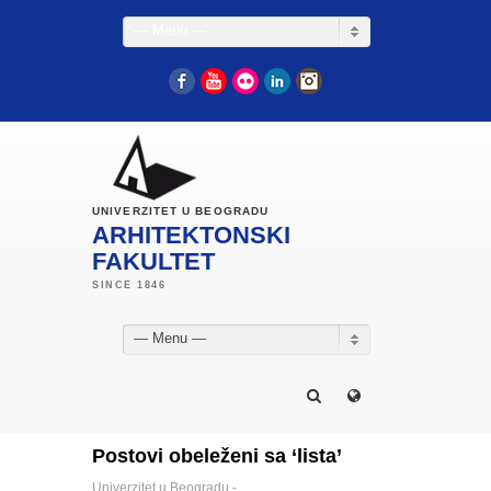
— Menu —
Facebook
YouTube
Flickr
LinkedIn
Instagram
UNIVERZITET U BEOGRADU
ARHITEKTONSKI
FAKULTET
— Menu —
Postovi obeleženi sa ‘lista’
Univerzitet u Beogradu -