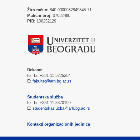
Žiro račun:
840-0000032849845-71
Matični broj:
07032480
PIB:
100252129
Dekanat
tel. br. +381 11 3225254
E:
fakultet@arh.bg.ac.rs
Studentska služba
tel. br. +381 11 3370199
E:
studentskasluzba@arh.bg.ac.rs
Kontakti organizacionih jedinica