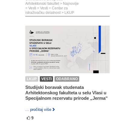
Arhitektonski fakultet
>
Najnovije
>
Vesti
>
Vesti
>
Centar za
istraživačku delatnost
>
LKUP
LKUP
VESTI
ODABRANO
Studijski boravak studenata
Arhitektonskog fakulteta u selu Vlasi u
Specijalnom rezervatu prirode „Jerma“
... pročitaj više
9