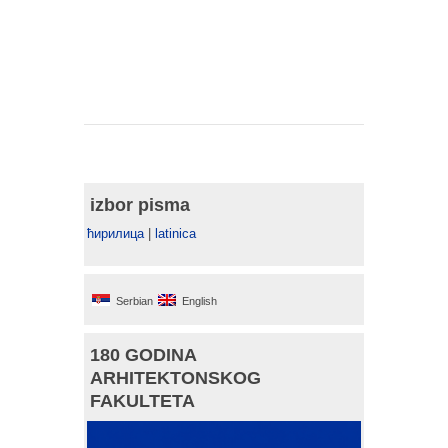
izbor pisma
ћирилица
|
latinica
Serbian
English
180 GODINA
ARHITEKTONSKOG
FAKULTETA