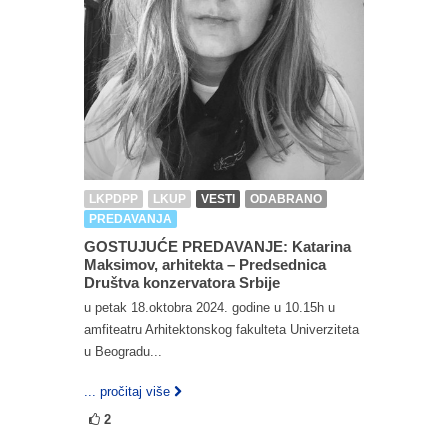
LKPDPP
LKUP
VESTI
ODABRANO
PREDAVANJA
GOSTUJUĆE PREDAVANJE: Katarina
Maksimov, arhitekta – Predsednica
Društva konzervatora Srbije
u petak 18.oktobra 2024. godine u 10.15h u
amfiteatru Arhitektonskog fakulteta Univerziteta
u Beogradu...
... pročitaj više
2