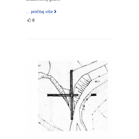
... pročitaj više
0