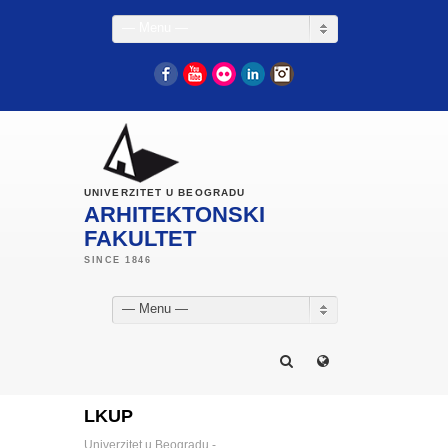
— Menu —
Facebook
YouTube
Flickr
LinkedIn
Instagram
UNIVERZITET U BEOGRADU
ARHITEKTONSKI
FAKULTET
— Menu —
LKUP
Univerzitet u Beogradu -