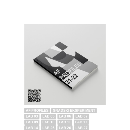
AF PROFILES
GRADSKI EKSPERIMENT
LAB 03
LAB 05
LAB 06
LAB 07
LAB 09
LAB 10
LAB 11
LAB 13
LAB 14
LAB 25
LAB 26
LAB 27