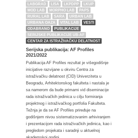
LABGRAD
LISA
LKPDPP
LKUP
MOD LAB
MORPHO LAB
PAPS
RURAL LAB
SARA
URBAN LAB
URBANA OAZA
VITAL LAB
VESTI
ODABRANO
PUBLIKACIJE
SERIJSKE PUBLIKACIJE UB-AF
CENTAR ZA ISTRAŽIVAČKU DELATNOST
Serijska publikacija: AF Profiles
2021/2022
Publikacija AF Profiles rezultat je višegodišnje
inicijative razvijane u okviru Centra za
istraživačku delatnost (CID) Univerziteta u
Beogradu, Arhitektonskog fakulteta i nastala je
sa namerom da bude primarni vid diseminacije
rada istraživačkih jedinica u cilju formiranja
projektnog i istraživačkog portfolia Fakulteta.
Težnja je da se AF Profiles priređuje na
godišnjem nivou sistematizovanim arhiviranjem
i prezentacijom rada istraživačkih jedinica, kao i
pregledom projekata i saradnji u aktuelnoj
akademskoj godini.