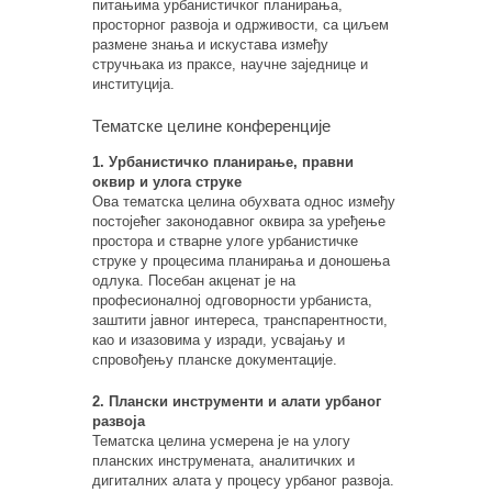
питањима урбанистичког планирања,
просторног развоја и одрживости, са циљем
размене знања и искустава између
стручњака из праксе, научне заједнице и
институција.
Тематске целине конференције
1. Урбанистичко планирање, правни
оквир и улога струке
Ова тематска целина обухвата однос између
постојећег законодавног оквира за уређење
простора и стварне улоге урбанистичке
струке у процесима планирања и доношења
одлука. Посебан акценат је на
професионалној одговорности урбаниста,
заштити јавног интереса, транспарентности,
као и изазовима у изради, усвајању и
спровођењу планске документације.
2. Плански инструменти и алати урбаног
развоја
Тематска целина усмерена је на улогу
планских инструмената, аналитичких и
дигиталних алата у процесу урбаног развоја.