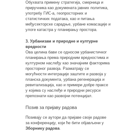
Обухвата примену стратегија, смерница и
приручника као докумената јавних политика,
употребу ГИС-а, геопросторних и
статистичких података, као и питања
међусекторске сарадње, урбане комасације и
улоге катастра у планирању простора.
3. Урбанизам и природне и културне
вредности
Ова целина бави се односом урбанистичког
планирања према природним вредностима и
културном наслеђу као значајним факторима
просторног развоја. Разматрају се
могућности интеграције заштите и развоја у
планска документа, урбана регенерација и
ревитализација, као и примери добре праксе
у којима су наслеђе и природни ресурси
препознати као развојни потенцијал.
Позив за пријаву радова
Позивају се аутори да пријаве своје радове
за конференцију, који ће бити објављени у
Зборнику радова
.