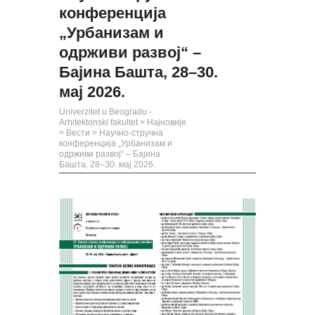
конференција
„Урбанизам и
одрживи развој“ –
Бајина Башта, 28–30.
мај 2026.
Univerzitet u Beogradu -
Arhitektonski fakultet
>
Најновије
>
Вести
>
Научно-стручна
конференција „Урбанизам и
одрживи развој“ – Бајина
Башта, 28–30. мај 2026.