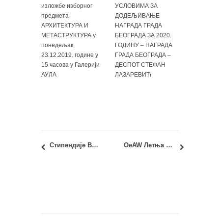
изложбе изборног
УСЛОВИМА ЗА
предмета
ДОДЕЉИВАЊЕ
АРХИТЕКТУРА И
НАГРАДА ГРАДА
МЕТАСТРУКТУРА у
БЕОГРАДА ЗА 2020.
понедељак,
ГОДИНУ – НАГРАДА
23.12.2019. године у
ГРАДА БЕОГРАДА –
15 часова у Галерији
ДЕСПОТ СТЕФАН
АУЛА
ЛАЗАРЕВИЋ
Стипендије Владе Француске за мастер (M2) и докторске студије у академској 2026/2027. години
OeAW Летња школа: Урбана стамбена тржишта у Централној и Југоисточној Европи