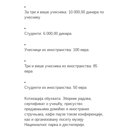
За три и више учесника: 10.000,00 динара по
учеснику
Студенти: 6.000,00 динара
Учесници из иностранства: 100 евра
Три и више учесника из иностранства: 85
евра
Студенти из иностранства: 50 евра
Котизација обухвата: Зборник радова,
сертификат о учешћу, присуство
предавањима домаћих и иностраних
стручњака, кафе паузе током конференције,
као и организовану посету музеју
Националног парка и дестилерији.