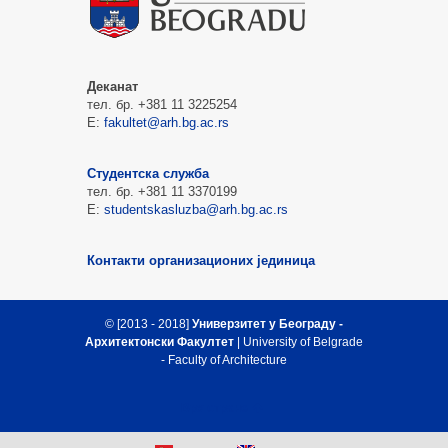
Деканат
тел. бр. +381 11 3225254
Е:
fakultet@arh.bg.ac.rs
Студентска служба
тел. бр. +381 11 3370199
Е:
studentskasluzba@arh.bg.ac.rs
Контакти организационих јединица
© [2013 - 2018]
Универзитет у Београду -
Архитектонски Факултет
| University of Belgrade
- Faculty of Architecture
Врх стране