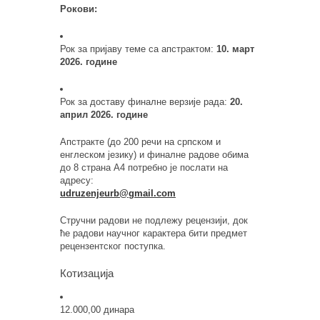
Рокови:
Рок за пријаву теме са апстрактом:
10. март
2026. године
Рок за доставу финалне верзије рада:
20.
април 2026. године
Апстракте (до 200 речи на српском и
енглеском језику) и финалне радове обима
до 8 страна А4 потребно је послати на
адресу:
udruzenjeurb@gmail.com
Стручни радови не подлежу рецензији, док
ће радови научног карактера бити предмет
рецензентског поступка.
Котизација
12.000,00 динара