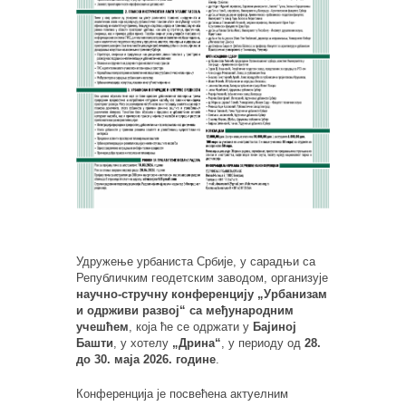
Удружење урбаниста Србије, у сарадњи са
Републичким геодетским заводом, организује
научно-стручну конференцију „Урбанизам
и одрживи развој“ са међународним
учешћем
, која ће се одржати у
Бајиној
Башти
, у хотелу
„Дрина“
, у периоду од
28.
до 30. маја 2026. године
.
Конференција је посвећена актуелним