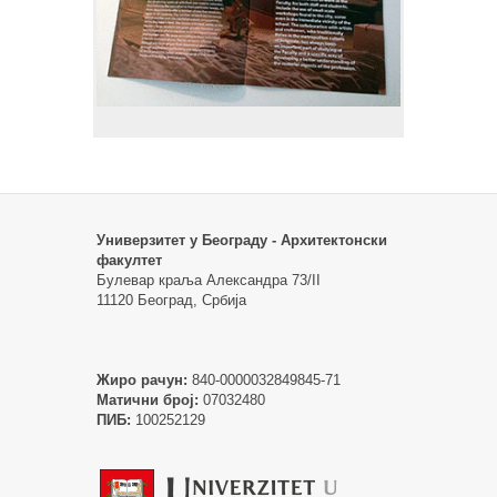
Универзитет у Београду - Архитектонски
факултет
Булевар краља Александра 73/II
11120 Београд, Србија
Жиро рачун:
840-0000032849845-71
Матични број:
07032480
ПИБ:
100252129