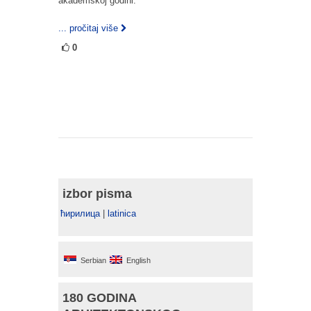
akademskoj godini.
... pročitaj više
0
izbor pisma
ћирилица
|
latinica
Serbian
English
180 GODINA