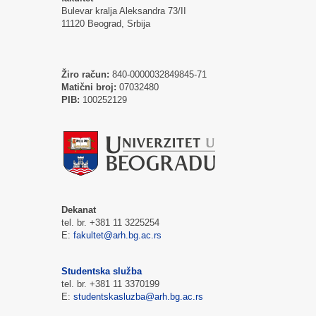
Bulevar kralja Aleksandra 73/II
11120 Beograd, Srbija
Žiro račun:
840-0000032849845-71
Matični broj:
07032480
PIB:
100252129
Dekanat
tel. br. +381 11 3225254
E:
fakultet@arh.bg.ac.rs
Studentska služba
tel. br. +381 11 3370199
E:
studentskasluzba@arh.bg.ac.rs