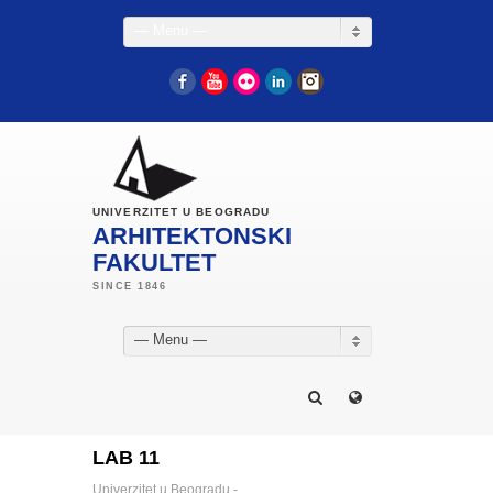
— Menu —
Facebook
YouTube
Flickr
LinkedIn
Instagram
UNIVERZITET U BEOGRADU
ARHITEKTONSKI
FAKULTET
— Menu —
LAB 11
Univerzitet u Beogradu -