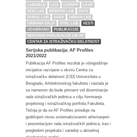
LABGRAD
LISA
LKPDPP
LKUP
MOD LAB
MORPHO LAB
PAPS
RURAL LAB
SARA
URBAN LAB
URBANA OAZA
VITAL LAB
VESTI
ODABRANO
PUBLIKACIJE
SERIJSKE PUBLIKACIJE UB-AF
CENTAR ZA ISTRAŽIVAČKU DELATNOST
Serijska publikacija: AF Profiles
2021/2022
Publikacija AF Profiles rezultat je višegodišnje
inicijative razvijane u okviru Centra za
istraživačku delatnost (CID) Univerziteta u
Beogradu, Arhitektonskog fakulteta i nastala je
sa namerom da bude primarni vid diseminacije
rada istraživačkih jedinica u cilju formiranja
projektnog i istraživačkog portfolia Fakulteta.
Težnja je da se AF Profiles priređuje na
godišnjem nivou sistematizovanim arhiviranjem
i prezentacijom rada istraživačkih jedinica, kao i
pregledom projekata i saradnji u aktuelnoj