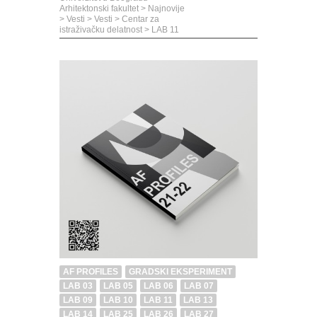
Arhitektonski fakultet
>
Najnovije
>
Vesti
>
Vesti
>
Centar za
istraživačku delatnost
>
LAB 11
AF PROFILES
GRADSKI EKSPERIMENT
LAB 03
LAB 05
LAB 06
LAB 07
LAB 09
LAB 10
LAB 11
LAB 13
LAB 14
LAB 25
LAB 26
LAB 27