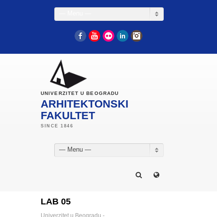
— Menu —
Facebook
YouTube
Flickr
LinkedIn
Instagram
UNIVERZITET U BEOGRADU
ARHITEKTONSKI
FAKULTET
— Menu —
LAB 05
Univerzitet u Beogradu -