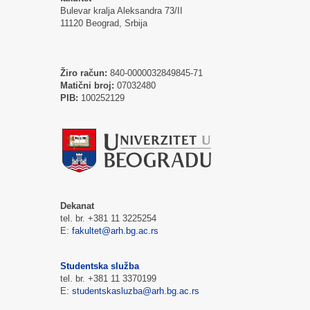
Bulevar kralja Aleksandra 73/II
11120 Beograd, Srbija
Žiro račun:
840-0000032849845-71
Matični broj:
07032480
PIB:
100252129
Dekanat
tel. br. +381 11 3225254
E:
fakultet@arh.bg.ac.rs
Studentska služba
tel. br. +381 11 3370199
E:
studentskasluzba@arh.bg.ac.rs