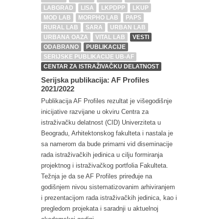
LABGRAD
LISA
LKPDPP
LKUP
MOD LAB
MORPHO LAB
PAPS
RURAL LAB
SARA
URBAN LAB
URBANA OAZA
VITAL LAB
VESTI
ODABRANO
PUBLIKACIJE
SERIJSKE PUBLIKACIJE UB-AF
CENTAR ZA ISTRAŽIVAČKU DELATNOST
Serijska publikacija: AF Profiles
2021/2022
Publikacija AF Profiles rezultat je višegodišnje
inicijative razvijane u okviru Centra za
istraživačku delatnost (CID) Univerziteta u
Beogradu, Arhitektonskog fakulteta i nastala je
sa namerom da bude primarni vid diseminacije
rada istraživačkih jedinica u cilju formiranja
projektnog i istraživačkog portfolia Fakulteta.
Težnja je da se AF Profiles priređuje na
godišnjem nivou sistematizovanim arhiviranjem
i prezentacijom rada istraživačkih jedinica, kao i
pregledom projekata i saradnji u aktuelnoj