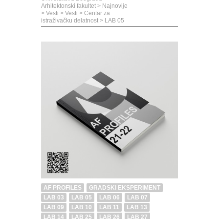
Arhitektonski fakultet
>
Najnovije
>
Vesti
>
Vesti
>
Centar za
istraživačku delatnost
>
LAB 05
AF PROFILES
GRADSKI EKSPERIMENT
LAB 03
LAB 05
LAB 06
LAB 07
LAB 09
LAB 10
LAB 11
LAB 13
LAB 14
LAB 25
LAB 26
LAB 27