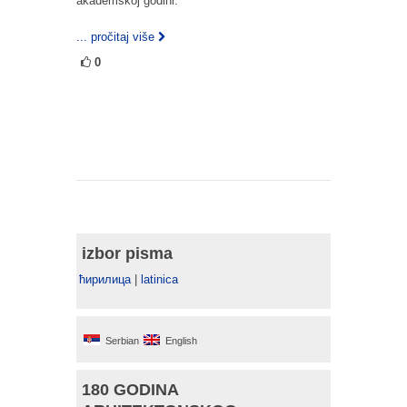
akademskoj godini.
... pročitaj više
0
izbor pisma
ћирилица
|
latinica
Serbian
English
180 GODINA