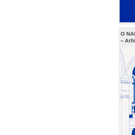
O NAM
– Arh