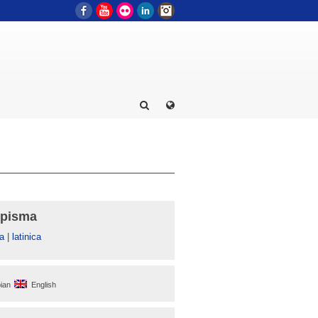
Facebook
YouTube
Flickr
LinkedIn
Instagram
 pisma
а
|
latinica
ian
English