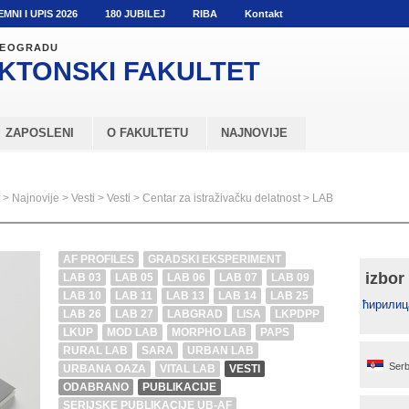
EMNI I UPIS 2026
180 JUBILEJ
RIBA
Kontakt
 BEOGRADU
KTONSKI
FAKULTET
ZAPOSLENI
O FAKULTETU
NAJNOVIJE
>
Najnovije
>
Vesti
>
Vesti
>
Centar za istraživačku delatnost
>
LAB
AF PROFILES
GRADSKI EKSPERIMENT
izbor
LAB 03
LAB 05
LAB 06
LAB 07
LAB 09
LAB 10
LAB 11
LAB 13
LAB 14
LAB 25
ћирилиц
LAB 26
LAB 27
LABGRAD
LISA
LKPDPP
LKUP
MOD LAB
MORPHO LAB
PAPS
RURAL LAB
SARA
URBAN LAB
Serb
URBANA OAZA
VITAL LAB
VESTI
ODABRANO
PUBLIKACIJE
SERIJSKE PUBLIKACIJE UB-AF