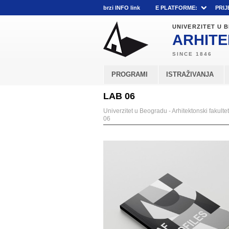
brzi INFO link
E PLATFORME:
PRIJ
UNIVERZITET U
ARHITE
PROGRAMI
ISTRAŽIVANJA
LAB 06
Univerzitet u Beogradu - Arhitektonski fakultet
06