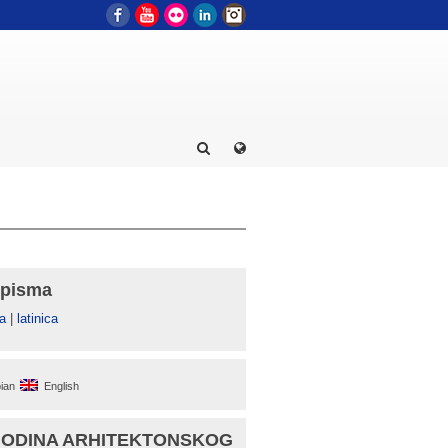
Facebook
YouTube
Flickr
LinkedIn
Instagram
 pisma
а
|
latinica
ian
English
GODINA ARHITEKTONSKOG