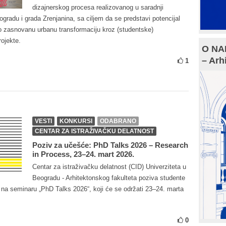
dizajnerskog procesa realizovanog u saradnji
ogradu i grada Zrenjanina, sa ciljem da se predstavi potencijal
no zasnovanu urbanu transformaciju kroz (studentske)
rojekte.
O NAM
– Arh
1
VESTI
KONKURSI
ODABRANO
CENTAR ZA ISTRAŽIVAČKU DELATNOST
Poziv za učešće: PhD Talks 2026 – Research
in Process, 23–24. mart 2026.
Centar za istraživačku delatnost (CID) Univerziteta u
Beogradu - Arhitektonskog fakulteta poziva studente
e na seminaru „PhD Talks 2026“, koji će se održati 23–24. marta
0