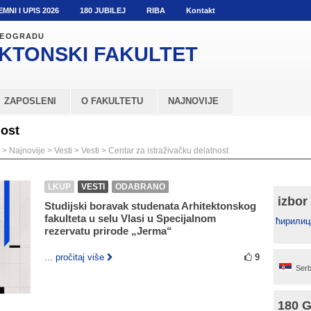
EMNI I UPIS 2026
180 JUBILEJ
RIBA
Kontakt
 BEOGRADU
KTONSKI
FAKULTET
ZAPOSLENI
O FAKULTETU
NAJNOVIJE
nost
>
Najnovije
>
Vesti
>
Vesti
>
Centar za istraživačku delatnost
LKUP
VESTI
ODABRANO
izbor
Studijski boravak studenata Arhitektonskog
fakulteta u selu Vlasi u Specijalnom
ћирилиц
rezervatu prirode „Jerma“
... pročitaj više
9
Serb
180 