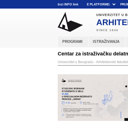
brzi INFO link
E PLATFORME:
PRIJ
UNIVERZITET U
ARHITE
PROGRAMI
ISTRAŽIVANJA
Centar za istraživačku delat
Univerzitet u Beogradu - Arhitektonski fakultet