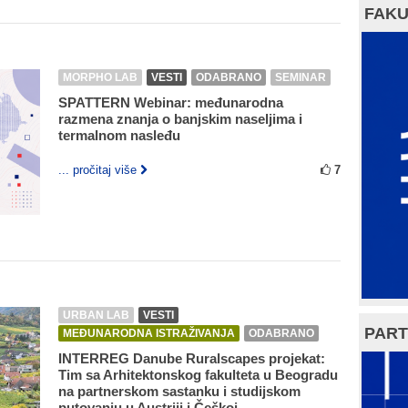
FAKU
MORPHO LAB
VESTI
ODABRANO
SEMINAR
SPATTERN Webinar: međunarodna
razmena znanja o banjskim naseljima i
termalnom nasleđu
... pročitaj više
7
URBAN LAB
VESTI
PART
MEĐUNARODNA ISTRAŽIVANJA
ODABRANO
INTERREG Danube Ruralscapes projekat:
Tim sa Arhitektonskog fakulteta u Beogradu
na partnerskom sastanku i studijskom
putovanju u Austriji i Češkoj