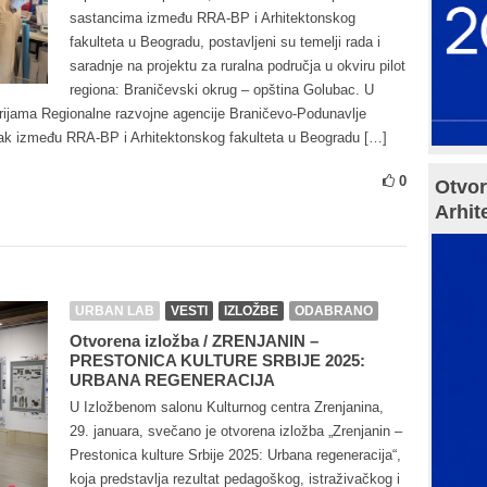
sastancima između RRA-BP i Arhitektonskog
fakulteta u Beogradu, postavljeni su temelji rada i
saradnje na projektu za ruralna područja u okviru pilot
regiona: Braničevski okrug – opština Golubac. U
orijama Regionalne razvojne agencije Braničevo-Podunavlje
nak između RRA-BP i Arhitektonskog fakulteta u Beogradu […]
0
Otvor
Arhit
URBAN LAB
VESTI
IZLOŽBE
ODABRANO
Otvorena izložba / ZRENJANIN –
PRESTONICA KULTURE SRBIJE 2025:
URBANA REGENERACIJA
U Izložbenom salonu Kulturnog centra Zrenjanina,
29. januara, svečano je otvorena izložba „Zrenjanin –
Prestonica kulture Srbije 2025: Urbana regeneracija“,
koja predstavlja rezultat pedagoškog, istraživačkog i