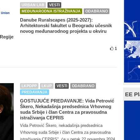
URBAN LAB
VESTI
MEĐUNARODNA ISTRAŽIVANJA
ODABRANO
Danube Ruralscapes (2025-2027):
Arhitektonski fakultet u Beogradu učesnik
novog međunarodnog projekta u okviru
Regije
1
LKPDPP
LKUP
VESTI
ODABRANO
PREDAVANJA
EE Pl
GOSTUJUĆE PREDAVANJE: Vida Petrović
Škero, Nekadašnja predsednica Vrhovnog
suda Srbije i član Centra za pravosudna
istraživanja CEPRIS
Vida Petrović Škero, nekadašnja predsednica
Vrhovnog suda Srbije i član Centra za pravosudna
istraživanja CEPRIS", će u petak 22.novembra 2024.