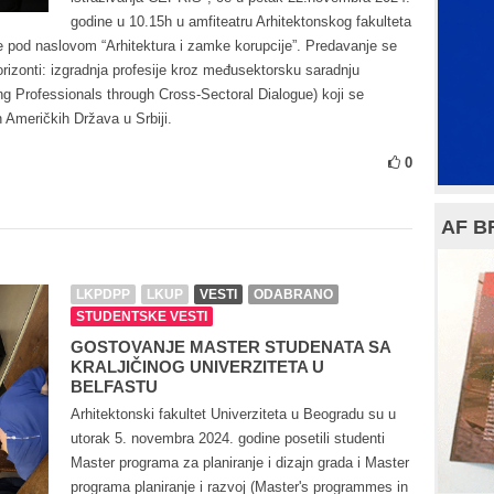
godine u 10.15h u amfiteatru Arhitektonskog fakulteta
e pod naslovom “Arhitektura i zamke korupcije”. Predavanje se
orizonti: izgradnja profesije kroz međusektorsku saradnju
 Professionals through Cross-Sectoral Dialogue) koji se
 Američkih Država u Srbiji.
0
AF B
LKPDPP
LKUP
VESTI
ODABRANO
STUDENTSKE VESTI
GOSTOVANJE MASTER STUDENATA SA
KRALJIČINOG UNIVERZITETA U
BELFASTU
Arhitektonski fakultet Univerziteta u Beogradu su u
utorak 5. novembra 2024. godine posetili studenti
Master programa za planiranje i dizajn grada i Master
programa planiranje i razvoj (Master's programmes in