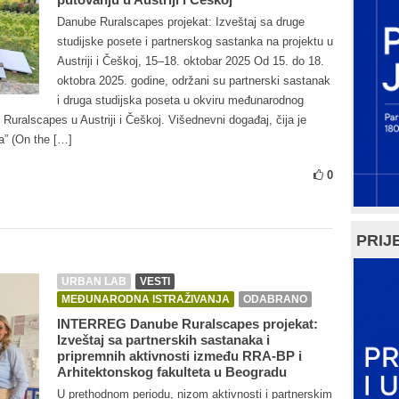
Danube Ruralscapes projekat: Izveštaj sa druge
studijske posete i partnerskog sastanka na projektu u
Austriji i Češkoj, 15–18. oktobar 2025 Od 15. do 18.
oktobra 2025. godine, održani su partnerski sastanak
i druga studijska poseta u okviru međunarodnog
ralscapes u Austriji i Češkoj. Višednevni događaj, čija je
a” (On the […]
0
PRIJE
URBAN LAB
VESTI
MEĐUNARODNA ISTRAŽIVANJA
ODABRANO
INTERREG Danube Ruralscapes projekat:
Izveštaj sa partnerskih sastanaka i
pripremnih aktivnosti između RRA-BP i
Arhitektonskog fakulteta u Beogradu
U prethodnom periodu, nizom aktivnosti i partnerskim