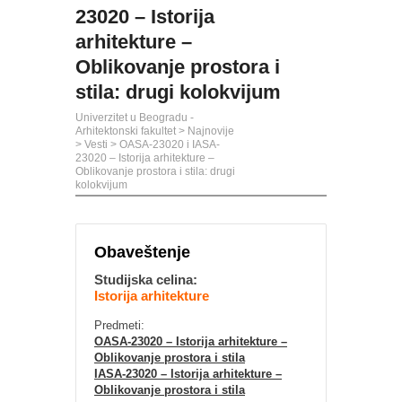
23020 – Istorija
arhitekture –
Oblikovanje prostora i
stila: drugi kolokvijum
Univerzitet u Beogradu -
Arhitektonski fakultet
>
Najnovije
>
Vesti
>
OASA-23020 i IASA-
23020 – Istorija arhitekture –
Oblikovanje prostora i stila: drugi
kolokvijum
Obaveštenje
Studijska celina:
Istorija arhitekture
Predmeti:
OASA-23020 – Istorija arhitekture –
Oblikovanje prostora i stila
IASA-23020 – Istorija arhitekture –
Oblikovanje prostora i stila