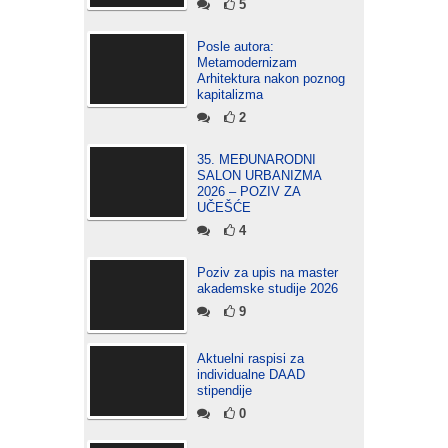
5
Posle autora:
Metamodernizam
Arhitektura nakon poznog
kapitalizma
2
35. MEĐUNARODNI
SALON URBANIZMA
2026 – POZIV ZA
UČEŠĆE
4
Poziv za upis na master
akademske studije 2026
9
Aktuelni raspisi za
individualne DAAD
stipendije
0