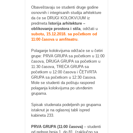
Obaveštavaju se studenti druge godine
osnovnih i integrisanih studija arhitekture
da će se DRUGI KOLOKVIJUM iz
predmeta
Istorija arhitekture –
oblikovanje prostora i stila
, održati u
subotu, 15.12.2018. sa početkom od
11:00 časova u amfiteatru
.
Polaganje kolokvijuma održaće se u četiri
grupe: PRVA GRUPA sa početkom u 11:00
časova, DRUGA GRUPA sa početkom u
11:30 časova, TREĆA GRUPA sa
početkom u 12:00 časova i ČETVRTA
GRUPA sa početkom u 12:30 časova.
Mole se studenti da poštuju raspored
polaganja kolokvijuma po utvrđenim
grupama.
Spisak studenata podeljenih po grupama
istaknut je na oglasnoj tabli ispred
kabineta 233.
PRVA GRUPA (11:00 časova)
– studenti
od rednog broja 1. do 81. (zaključno sa