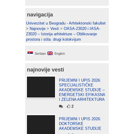
navigacija
Univerzitet u Beogradu - Arhitektonski fakultet
>
Najnovije
>
Vesti
>
OASA-23020 i IASA-
23020 – Istorija arhitekture – Oblikovanje
prostora i stila: drugi kolokvijum
Serbian
English
najnovije vesti
PRIJEMNI I UPIS 2026:
SPECIJALISTIČKE
AKADEMSKE STUDIJE –
ENERGETSKI EFIKASNA
I ZELENA ARHITEKTURA
2
PRIJEMNI I UPIS 2026:
DOKTORSKE
AKADEMSKE STUDIJE