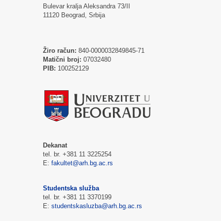
Bulevar kralja Aleksandra 73/II
11120 Beograd, Srbija
Žiro račun:
840-0000032849845-71
Matični broj:
07032480
PIB:
100252129
Dekanat
tel. br. +381 11 3225254
E:
fakultet@arh.bg.ac.rs
Studentska služba
tel. br. +381 11 3370199
E:
studentskasluzba@arh.bg.ac.rs