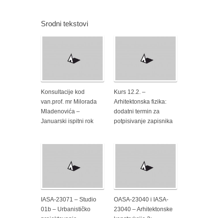
Srodni tekstovi
Konsultacije kod
Kurs 12.2. –
van.prof. mr Milorada
Arhitektonska fizika:
Mladenovića –
dodatni termin za
Januarski ispitni rok
potpisivanje zapisnika
IASA-23071 – Studio
OASA-23040 i IASA-
01b – Urbanističko
23040 – Arhitektonske