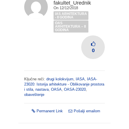
fakultet_Urednik
On 12/12/2018
IAS ARHITEKTURA
- II GODINA
OAS
ARHITEKTURA – II
GODINA
0
Ključne reči:
drugi kolokvijum
,
IASA
,
IASA-
23020: Istorija arhitekture - Oblikovanje prostora
i stila
,
nastava
,
OASA
,
OASA-23020
,
obaveštenje
Permanent Link
Pošalji emailom