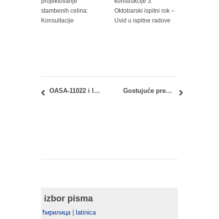
projektovanje
konstrukcije 3:
stambenih celina:
Oktobarski ispitni rok –
Konsultacije
Uvid u ispitne radove
OASA-11022 i IASA-11022 Arhitektura danas: uvid u radove kolokvijuma
Gostujuće predavanje: “Unfolding Urban Heritage Conservation As Community-Led Local Development” – dr Elena Bataljini (Elena Battaglini)
izbor pisma
ћирилица
|
latinica