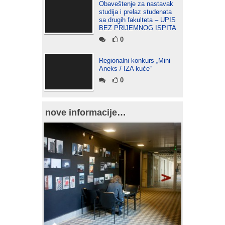
Obaveštenje za nastavak
studija i prelaz studenata
sa drugih fakulteta – UPIS
BEZ PRIJEMNOG ISPITA
0
Regionalni konkurs „Mini
Aneks / IZA kuće“
0
nove informacije…