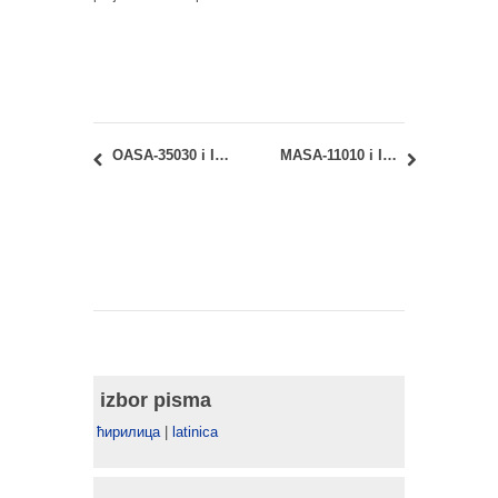
OASA-35030 i IASA-35030 – Graditeljsko nasleđe u Srbiji: naknadni kolokvijumi
MASA-11010 i IASA-47010 Sociologija i prostor i MASIU-23010 – Urbani prostor kao javno dobro: raspored za polaganje ispita
izbor pisma
ћирилица
|
latinica