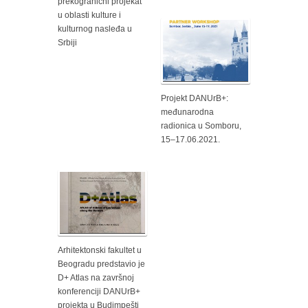
prekogranični projekat
u oblasti kulture i
kulturnog nasleđa u
Srbiji
Projekt DANUrB+:
međunarodna
radionica u Somboru,
15–17.06.2021.
Arhitektonski fakultet u
Beogradu predstavio je
D+ Atlas na završnoj
konferenciji DANUrB+
projekta u Budimpešti