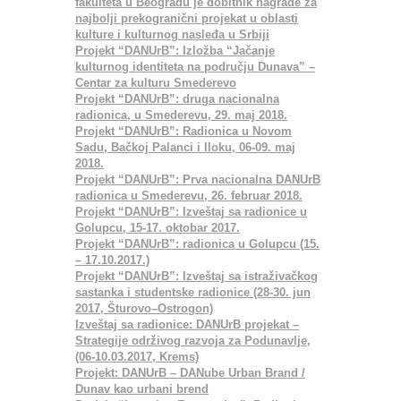
fakulteta u Beogradu je dobitnik nagrade za
najbolji prekogranični projekat u oblasti
kulture i kulturnog nasleđa u Srbiji
Projekt “DANUrB”: Izložba “Jačanje
kulturnog identiteta na području Dunava” –
Centar za kulturu Smederevo
Projekt “DANUrB”: druga nacionalna
radionica, u Smederevu, 29. maj 2018.
Projekt “DANUrB”: Radionica u Novom
Sadu, Bačkoj Palanci i Iloku, 06-09. maj
2018.
Projekt “DANUrB”: Prva nacionalna DANUrB
radionica u Smederevu, 26. februar 2018.
Projekt “DANUrB”: Izveštaj sa radionice u
Golupcu, 15-17. oktobar 2017.
Projekt “DANUrB”: radionica u Golupcu (15.
– 17.10.2017.)
Projekt “DANUrB”: Izveštaj sa istraživačkog
sastanka i studentske radionice (28-30. jun
2017, Šturovo–Ostrogon)
Izveštaj sa radionice: DANUrB projekat –
Strategije održivog razvoja za Podunavlje,
(06-10.03.2017, Krems)
Projekt: DANUrB – DANube Urban Brand /
Dunav kao urbani brend