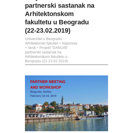
partnerski sastanak na
Arhitektonskom
fakultetu u Beogradu
(22-23.02.2019)
Univerzitet u Beogradu -
Arhitektonski fakultet
>
Najnovije
>
Vesti
>
Projekt “DANUrB”:
partnerski sastanak na
Arhitektonskom fakultetu u
Beogradu (22-23.02.2019)