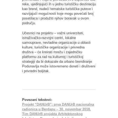
reke, ujedinjujući ih u jednu turističku destinaciju
kao brend, nudeći tematske turističke puteve i
razvijajući mogućnosti koje mogu povećati broj
posetilaca i produžiti njihov boravak u ovom
području.
Učesnici na projektu – važni univerziteti,
istraživačko-razvojni centri, lokalne
samouprave, nevladine organizacije u oblasti
kulture, turističke organizacije i privredna
društva – će kreirati mrežu i zajedničku
platformu za rad na kulturnoj i turističkoj
strategiji da bi dokazale da urbano brendiranje
Podunavlja može istovremeno doneti i društveni
i privredni boljitak.
Povezani tekstovi:
Projekt “DANUrB”: prva DANUrB nacionalna
radionica u Đerdapu – 30. novembar 2018.
Tim DANUrB projekta Arhitektonskog