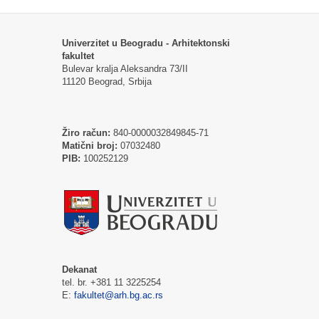
Univerzitet u Beogradu - Arhitektonski
fakultet
Bulevar kralja Aleksandra 73/II
11120 Beograd, Srbija
Žiro račun:
840-0000032849845-71
Matični broj:
07032480
PIB:
100252129
Dekanat
tel. br. +381 11 3225254
E:
fakultet@arh.bg.ac.rs