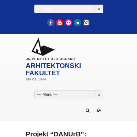
— Menu —
Facebook
YouTube
Flickr
LinkedIn
Instagram
UNIVERZITET U BEOGRADU
ARHITEKTONSKI
FAKULTET
— Menu —
Projekt “DANUrB”: