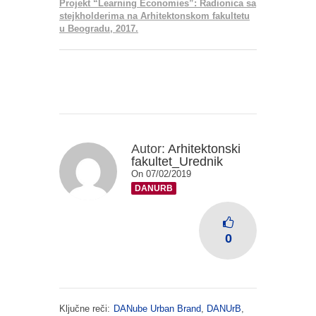
Projekt “Learning Economies”: Radionica sa
stejkholderima na Arhitektonskom fakultetu
u Beogradu, 2017.
Autor:
Arhitektonski
fakultet_Urednik
On 07/02/2019
DANURB
0
Ključne reči:
DANube Urban Brand
,
DANUrB
,