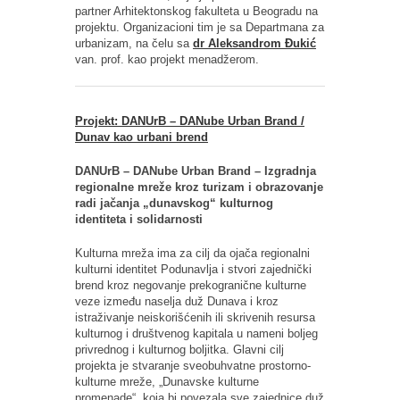
partner Arhitektonskog fakulteta u Beogradu na
projektu. Organizacioni tim je sa Departmana za
urbanizam, na čelu sa
dr Aleksandrom Đukić
van. prof. kao projekt menadžerom.
Projekt: DANUrB – DANube Urban Brand /
Dunav kao urbani brend
DANUrB – DANube Urban Brand – Izgradnja
regionalne mreže kroz turizam i obrazovanje
radi jačanja „dunavskog“ kulturnog
identiteta i solidarnosti
Kulturna mreža ima za cilj da ojača regionalni
kulturni identitet Podunavlja i stvori zajednički
brend kroz negovanje prekogranične kulturne
veze između naselja duž Dunava i kroz
istraživanje neiskorišćenih ili skrivenih resursa
kulturnog i društvenog kapitala u nameni boljeg
privrednog i kulturnog boljitka. Glavni cilj
projekta je stvaranje sveobuhvatne prostorno-
kulturne mreže, „Dunavske kulturne
promenade“, koja bi povezala sve zajednice duž