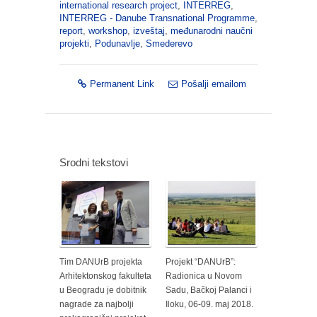
international research project
,
INTERREG
,
INTERREG - Danube Transnational Programme
,
report
,
workshop
,
izveštaj
,
međunarodni naučni
projekti
,
Podunavlje
,
Smederevo
Permanent Link
Pošalji emailom
Srodni tekstovi
Tim DANUrB projekta
Projekt “DANUrB”:
Arhitektonskog fakulteta
Radionica u Novom
u Beogradu je dobitnik
Sadu, Bačkoj Palanci i
nagrade za najbolji
Iloku, 06-09. maj 2018.