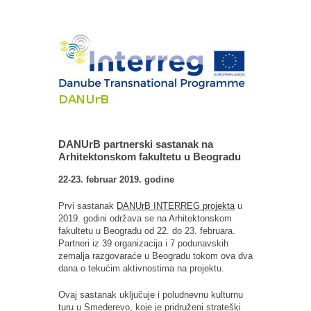
DANUrB partnerski sastanak na
Arhitektonskom fakultetu u Beogradu
22-23. februar 2019. godine
Prvi sastanak
DANUrB INTERREG projekta
u
2019. godini održava se na Arhitektonskom
fakultetu u Beogradu od 22. do 23. februara.
Partneri iz 39 organizacija i 7 podunavskih
zemalja razgovaraće u Beogradu tokom ova dva
dana o tekućim aktivnostima na projektu.
Ovaj sastanak uključuje i poludnevnu kulturnu
turu u Smederevo, koje je pridruženi strateški