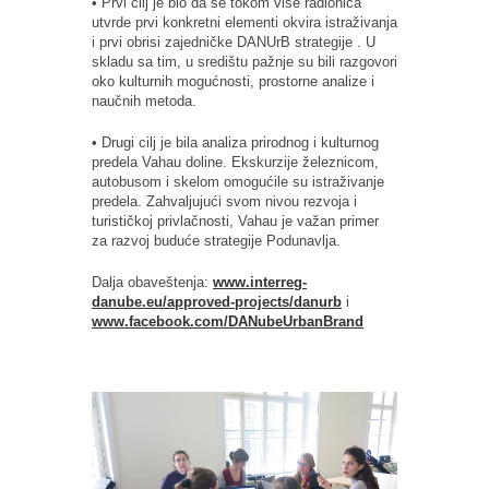
• Prvi cilj je bio da se tokom više radionica
utvrde prvi konkretni elementi okvira istraživanja
i prvi obrisi zajedničke DANUrB strategije . U
skladu sa tim, u središtu pažnje su bili razgovori
oko kulturnih mogućnosti, prostorne analize i
naučnih metoda.
• Drugi cilj je bila analiza prirodnog i kulturnog
predela Vahau doline. Ekskurzije železnicom,
autobusom i skelom omogućile su istraživanje
predela. Zahvaljujući svom nivou rezvoja i
turističkoj privlačnosti, Vahau je važan primer
za razvoj buduće strategije Podunavlja.
Dalja obaveštenja:
www.interreg-
danube.eu/approved-projects/danurb
i
www.facebook.com/DANubeUrbanBrand