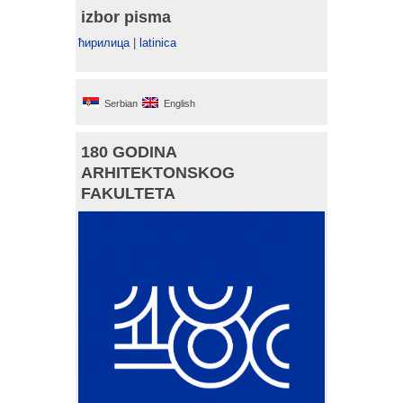
izbor pisma
ћирилица
|
latinica
Serbian
English
180 GODINA
ARHITEKTONSKOG
FAKULTETA