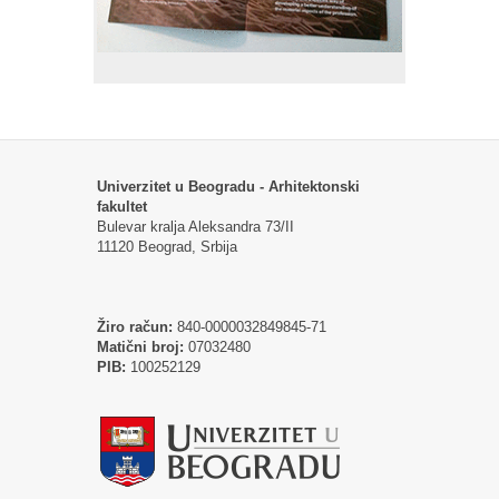
Univerzitet u Beogradu - Arhitektonski
fakultet
Bulevar kralja Aleksandra 73/II
11120 Beograd, Srbija
Žiro račun:
840-0000032849845-71
Matični broj:
07032480
PIB:
100252129