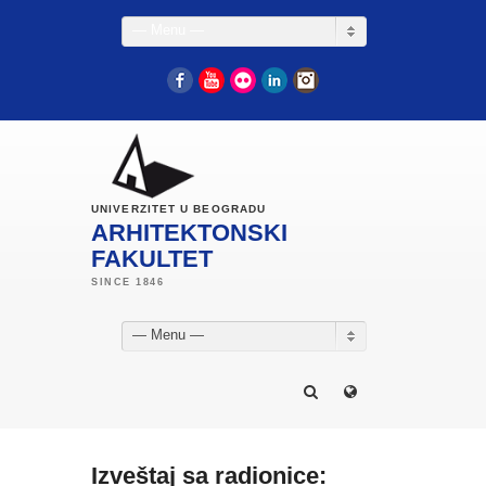
— Menu —
Facebook
YouTube
Flickr
LinkedIn
Instagram
UNIVERZITET U BEOGRADU
ARHITEKTONSKI
FAKULTET
— Menu —
Izveštaj sa radionice: