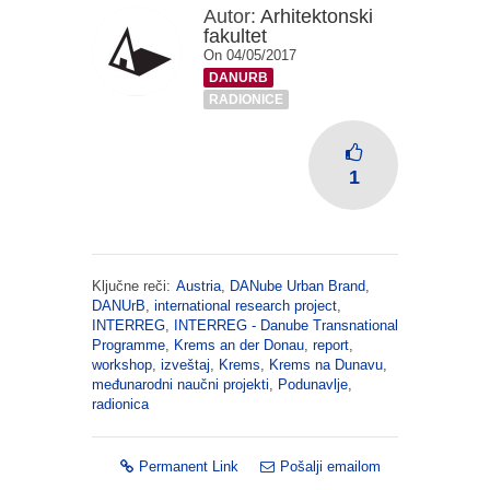
Autor:
Arhitektonski
fakultet
On 04/05/2017
DANURB
RADIONICE
1
Ključne reči:
Austria
,
DANube Urban Brand
,
DANUrB
,
international research project
,
INTERREG
,
INTERREG - Danube Transnational
Programme
,
Krems an der Donau
,
report
,
workshop
,
izveštaj
,
Krems
,
Krems na Dunavu
,
međunarodni naučni projekti
,
Podunavlje
,
radionica
Permanent Link
Pošalji emailom