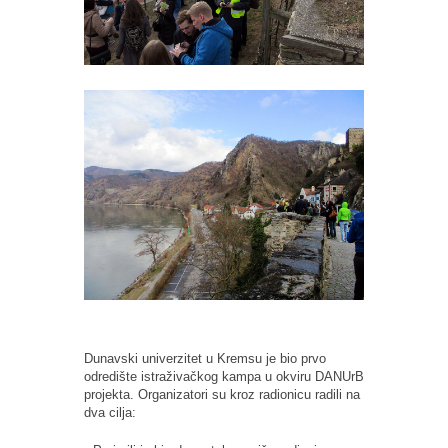
Dunavski univerzitet u Kremsu je bio prvo
odredište istraživačkog kampa u okviru DANUrB
projekta. Organizatori su kroz radionicu radili na
dva cilja: