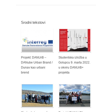
Srodni tekstovi
Projekt: DANUrB –
Studentska izložba u
DANube Urban Brand /
Golupcu 9. marta 2022.
Dunav kao urbani
u okviru DANUrB+
brend
projekta