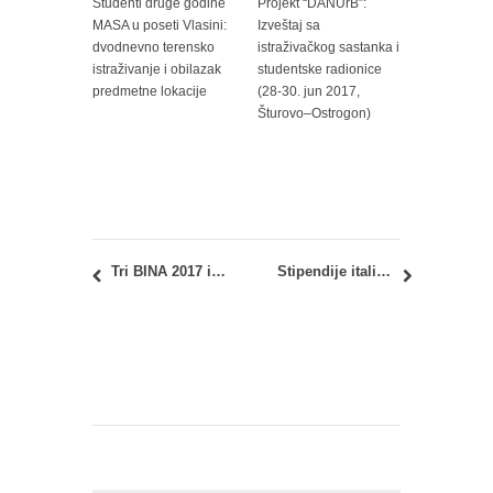
Studenti druge godine
Projekt “DANUrB”:
MASA u poseti Vlasini:
Izveštaj sa
dvodnevno terensko
istraživačkog sastanka i
istraživanje i obilazak
studentske radionice
predmetne lokacije
(28-30. jun 2017,
Šturovo–Ostrogon)
Tri BINA 2017 izložbe: programski segment IZMEĐU DVE BINE
Stipendije italijanske vlade za strane državljane u školskoj 2017/18.