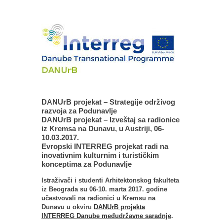
DANUrB projekat – Strategije održivog
razvoja za Podunavlje
DANUrB projekat – Izveštaj sa radionice
iz Kremsa na Dunavu, u Austriji, 06-
10.03.2017.
Evropski INTERREG projekat radi na
inovativnim kulturnim i turističkim
konceptima za Podunavlje
Istraživači i studenti Arhitektonskog fakulteta
iz Beograda su 06-10. marta 2017. godine
učestvovali na radionici u Kremsu na
Dunavu u okviru
DANUrB projekta
INTERREG Danube međudržavne saradnje
.