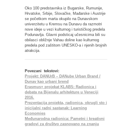
Oko 100 predstavnika iz Bugarske, Rumunije,
Hrvatske, Srbije, Slovačke, Mađarske i Austrije
se početkom marta okupilo na Dunavskom
univerzitetu u Kremsu na Dunavu da razmotri
nove ideje u vezi kulturnog i turističkog predela
Podunavlja. Glavni podsticaj učesnicima bili su
obilasci obližnje Vahau doline kao kulturnog
predela pod zaštitom UNESKO-a i njenih brojnih
atrakcija.
Povezani tekstovi:
Projekt: DANUrB – DANube Urban Brand /
Dunav kao urbani brend
Erasmus+ projekat KLABS: Radionica i
debata na Bijenalu arhitekture u Veneciji
2016.
Prezentacija projekta, radionica, okrugli sto i
inicijalni radni sastanak: Learning
Economies
Međunarodna radionica: Pametni i kreativni
gradovi za društvo zasnovano na znanju