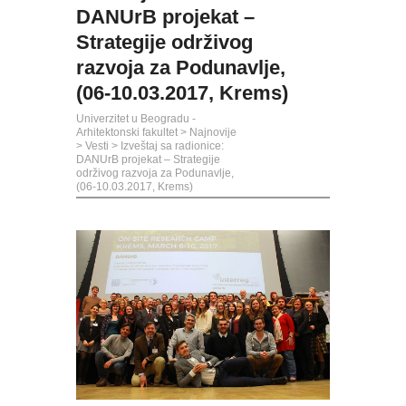
DANUrB projekat –
Strategije održivog
razvoja za Podunavlje,
(06-10.03.2017, Krems)
Univerzitet u Beogradu -
Arhitektonski fakultet
>
Najnovije
>
Vesti
>
Izveštaj sa radionice:
DANUrB projekat – Strategije
održivog razvoja za Podunavlje,
(06-10.03.2017, Krems)