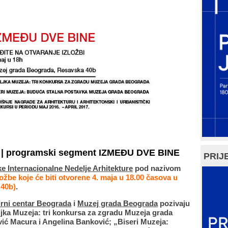
| programski segment IZMEĐU DVE BINE
PRIJE
e Internacionalne Nedelje Arhitekture
pod nazivom
ložbe koje će biti otvorene 4. maja u 18.00 časova u
 40b)
.
rni centar Beograda
i
Muzej grada Beograda
pozivaju
oljka Muzeja: tri konkursa za zgradu Muzeja grada
ić Macura i Angelina Banković; „Biseri Muzeja: