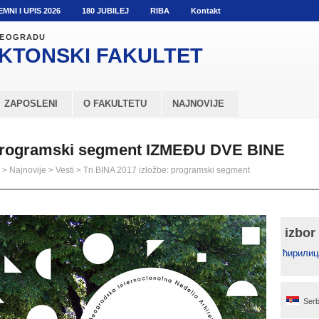
EMNI I UPIS 2026
180 JUBILEJ
RIBA
Kontakt
 BEOGRADU
KTONSKI
FAKULTET
ZAPOSLENI
O FAKULTETU
NAJNOVIJE
: programski segment IZMEĐU DVE BINE
>
Najnovije
>
Vesti
>
Tri BINA 2017 izložbe: programski segment
izbor
ћирилиц
Serb