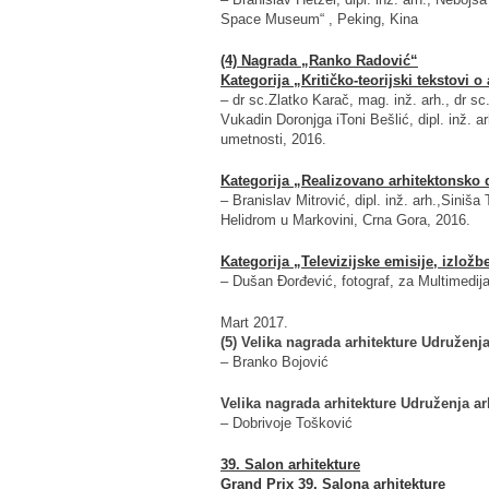
Space Museum“ , Peking, Kina
(4) Nagrada „Ranko Radović“
Kategorija „Kritičko-teorijski tekstovi o
– dr sc.Zlatko Karač, mag. inž. arh., dr sc
Vukadin Doronjga iToni Bešlić, dipl. inž. 
umetnosti, 2016.
Kategorija „Realizovano arhitektonsko 
– Branislav Mitrović, dipl. inž. arh.,Siniša T
Helidrom u Markovini, Crna Gora, 2016.
Kategorija „Televizijske emisije, izložb
– Dušan Đorđević, fotograf, za Multimedij
Mart 2017.
(5) Velika nagrada arhitekture Udruženja
– Branko Bojović
Velika nagrada arhitekture Udruženja ar
– Dobrivoje Tošković
39. Salon arhitekture
Grand Prix 39. Salona arhitekture