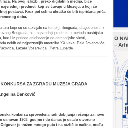
laca. Na ovoj izložbi, preko digitalnih medija, biće
i najvredniji predmeti koji se čuvaju u Muzeju, a koji će
lnoj postavci. Kroz pet celina ukratko će biti ispričana priča
savremenog doba.
ultura koje su se razvijale na teritoriji Beograda, dragocenosti iz
vnog Beograda, ali i najvredniji predmeti iz perioda austrijsko-
O NAM
, kao i iz perioda oslobađanja od osmanlijske vlasti,
ela nekih od najpoznatijih umetnika XX veka: Paje Jovanovića,
– Arh
Vukovića, Lazara Vozarevića i Petra Lubarde.
RI KONKURSA ZA ZGRADU MUZEJA GRADA
Angelina Banković
ktonska konkursa sprovedena radi dobijanja rešenja za novu
e osnovan 1903. godine i do danas je ostalo otvoreno
. Odgovor je tražen mnogo puta i na različite načine, među