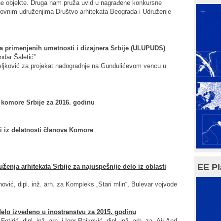
vane objekte. Druga nam pruža uvid u nagrađene konkursne
trukovnim udruženjima Društvo arhitekata Beograda i Udruženje
a primenjenih umetnosti i dizajnera Srbije (ULUPUDS)
dar Šaletić”
deljković za projekat nadogradnje na Gundulićevom vencu u
e komore Srbije za 2016. godinu
i iz delatnosti članova Komore
EE Pl
ženja arhitekata Srbije za najuspešnije delo iz oblasti
anović, dipl. inž. arh. za Kompleks „Stari mlin“, Bulevar vojvode
delo izvedeno u inostranstvu za 2015. godinu
otirić, dipl. inž. arh. i Igor Rajković, dipl. inž. arh. za „Air And