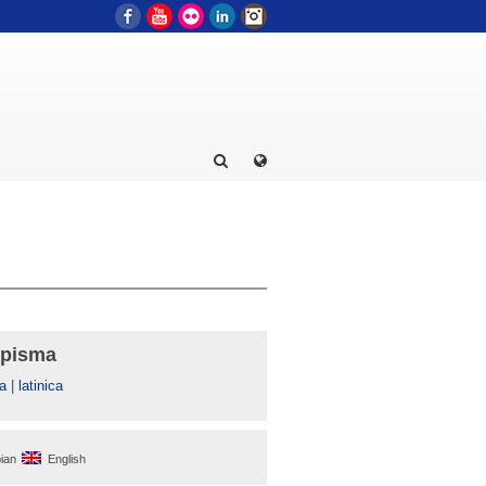
Facebook
YouTube
Flickr
LinkedIn
Instagram
 pisma
а
|
latinica
ian
English