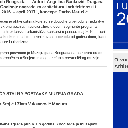
da Beograda“ – Autori: Angelina Banković, Dragana
„Godišnje nagrade za arhitekturu i arhitektonski i
 2016. – april 2017“, koncept: Darko Marušić.
n je aktivnostima koje su se dogodile u periodu između dve
da skrenu pažnju. Tradicionalno, u ovom segmentu programa,
 arhitektonski i urbanistički konkursi u periodu maj 2016. – april
na konkursima koji su realizovani u periodu od godinu dana, kao i
ekture i urbanizma.
grama posvećen je Muzeju grada Beograda sa namerom da se
za konačnim rešenjem trajnog smeštaja prestoničkog muzeja.
Otvor
Arhit
UĆA STALNA POSTAVKA MUZEJA GRADA
 Stojić i Zlata Vuksanović Macura
tvene zgrade punih 115 godina. Zbog toga je muzejsko