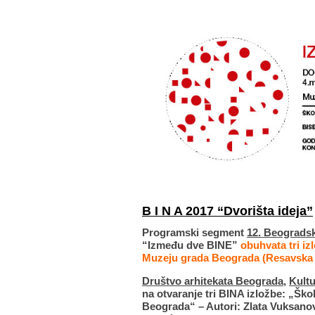
B I N A 2017 “Dvorišta ideja”
Programski segment
12. Beogradsk
“Između dve BINE”
obuhvata tri iz
Muzeju grada Beograda (Resavska
Društvo arhitekata Beograda
,
Kultu
na otvaranje tri BINA izložbe: „Šk
Beograda“ – Autori: Zlata Vuksanov