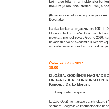
kojima su bila i tri arhitektonska konku
konkurs je bio 1954, sledeći 1976, a pos
(
Konkurs za izradu idejnog rešenja za rek
Beograda
)
Na dva konkursa, organizovana 1954. i 197
Muzeja u bloku između Ulica Knez Mihailove
projekata nije realizovan. Godine 2016. ko
nekadašnje Vojne akademije u Resavskoj ul
originalni konkursni radovi i tok realizac
Četvrtak, 04.05.2017.
18:00
IZLOŽBA: GODIŠNJE NAGRADE Z
URBANISTIČKI KONKURSI U PERIO
Koncept: Darko Marušić
→ Muzej grada Beograda
Izložbe Godišnje nagrade za arhitekturu i A
segment Beogradske internacionalne nedelj