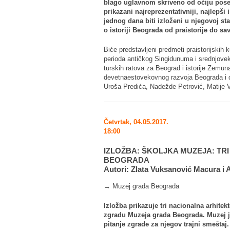
blago uglavnom skriveno od očiju poseti
prikazani najreprezentativniji, najlepši 
jednog dana biti izloženi u njegovoj sta
o istoriji Beograda od praistorije do 
Biće predstavljeni predmeti praistorijskih k
perioda antičkog Singidunuma i srednjoveko
turskih ratova za Beograd i istorije Zemuna
devetnaestovekovnog razvoja Beograda i d
Uroša Predića, Nadežde Petrović, Matije 
Četvrtak, 04.05.2017.
18:00
IZLOŽBA: ŠKOLJKA MUZEJA: T
BEOGRADA
Autori: Zlata Vuksanović Macura i 
→ Muzej grada Beograda
Izložba prikazuje tri nacionalna arhite
zgradu Muzeja grada Beograda. Muzej j
pitanje zgrade za njegov trajni smeštaj