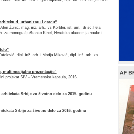
 arhitekturi, urbanizmu i gradu“
.Alen Žunić, mag. inž. arh.,Ivs Körbler, ist. um., dr sc.Hela
arh. za monografijuBranko Kincl, Hrvatska akademija nauke i
delo“
atalović, dipl. inž. arh. i Marija Miković, dipl. inž. arh. za
e, multimedijalne prezentacije“
AF B
alni projekat SIV – Vremenska kapsula, 2016.
 arhitekata Srbije za životno delo za 2015. godinu
hitekata Srbije za životno delo za 2016. godinu