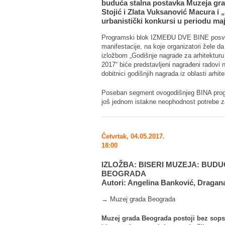
buduća stalna postavka Muzeja gra
Stojić i Zlata Vuksanović Macura i 
urbanistički konkursi u periodu maj
Programski blok IZMEĐU DVE BINE posveće
manifestacije, na koje organizatori žele 
izložbom „Godišnje nagrade za arhitekturu i
2017“ biće predstavljeni nagrađeni radovi 
dobitnici godišnjih nagrada iz oblasti arhit
Poseban segment ovogodišnjeg BINA pro
još jednom istakne neophodnost potrebe 
Četvrtak, 04.05.2017.
18:00
IZLOŽBA: BISERI MUZEJA: BUD
BEOGRADA
Autori: Angelina Banković, Dragana
→ Muzej grada Beograda
Muzej grada Beograda postoji bez sops