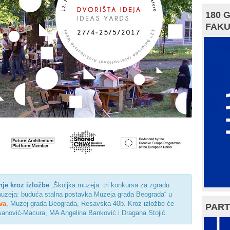
180 
FAKU
je kroz izložbe
„Školjka muzeja: tri konkursa za zgradu
muzeja: buduća stalna postavka Muzeja grada Beograda“ u
va
, Muzej grada Beograda, Resavska 40b. Kroz izložbe će
PART
ksanović-Macura, MA Angelina Banković i Dragana Stojić.