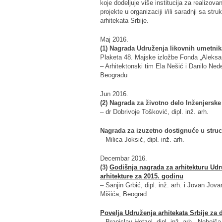
koje dodeljuje više institucija za realizo
projekte u organizaciji i/ili saradnji sa s
arhitekata Srbije.
Maj 2016.
(1) Nagrada Udruženja likovnih umetnik
Plaketa 48. Majske izložbe Fonda „Aleksan
– Arhitektonski tim Ela Nešić i Danilo Ne
Beogradu
Jun 2016.
(2) Nagrada za životno delo Inženjersk
– dr Dobrivoje Tošković, dipl. inž. arh.
Nagrada za izuzetno dostignuće u struc
– Milica Joksić, dipl. inž. arh.
Decembar 2016.
(3)
Godišnja nagrada za arhitekturu Udru
arhitekture za 2015. godinu
– Sanjin Grbić, dipl. inž. arh. i Jovan Jov
Mišića, Beograd
Povelja Udruženja arhitekata Srbije za 
– Branislav Hetzel, dipl. inž. arh., Nebojša F