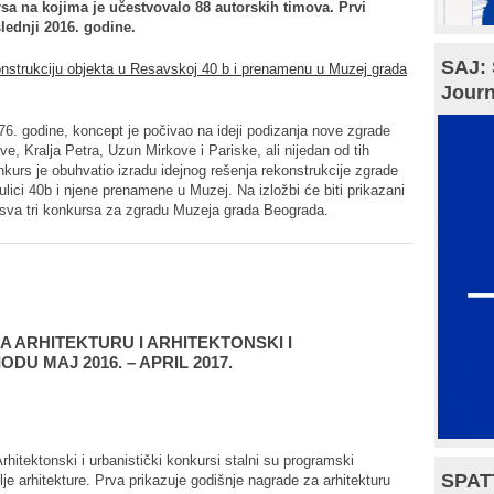
rsa na kojima je učestvovalo 88 autorskih timova. Prvi
lednji 2016. godine.
SAJ: 
onstrukciju objekta u Resavskoj 40 b i prenamenu u Muzej grada
Journ
6. godine, koncept je počivao na ideji podizanja nove zgrade
, Kralja Petra, Uzun Mirkove i Pariske, ali nijedan od tih
nkurs je obuhvatio izradu idejnog rešenja rekonstrukcije zgrade
ici 40b i njene prenamene u Muzej. Na izložbi će biti prikazani
ije sva tri konkursa za zgradu Muzeja grada Beograda.
A ARHITEKTURU I ARHITEKTONSKI I
DU MAJ 2016. – APRIL 2017.
rhitektonski i urbanistički konkursi stalni su programski
SPAT
e arhitekture. Prva prikazuje godišnje nagrade za arhitekturu