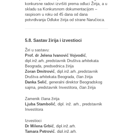
konkursne radovi izvršiti prema odluci Žirija, a u
skladu sa Konkursnom dokumentacijom –
raspisom u roku od 45 dana od dana
potvrđivanja Odluke žirija od strane Naručioca.
5.8. Sastav žirija i izvestioci
Žiri u sastavu:
Prof. dr Jelena Ivanović Vojvodić
,
dipl.inž.arh.,predstavnik Društva arhitekata
Beograda, predsednica žirija
Zoran Dmitrović
, dipl.inž.arh.,predstavnik
Društva arhitekata Beograda, član žirija
Danka Selić
, generalni direktor Beogradskog
sajma, predstavnik Investitora, član žirija
Zamenik člana žirija
Ljuba Stambolić
, dipl. inž. arh., predstavnik
Investitora
Izvestioci
Dr Milena Grbić
, dipl.inž.arh.
Tamara Petrović
, dipl.inž.arh.