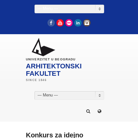
— Menu —
Facebook
YouTube
Flickr
LinkedIn
Instagram
UNIVERZITET U BEOGRADU
ARHITEKTONSKI
FAKULTET
— Menu —
Konkurs za idejno