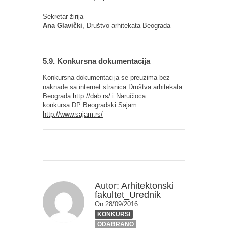
Sekretar žirija
Ana Glavički
, Društvo arhitekata Beograda
5.9. Konkursna dokumentacija
Konkursna dokumentacija se preuzima bez
naknade sa internet stranica Društva arhitekata
Beograda
http://dab.rs/
i Naručioca
konkursa DP Beogradski Sajam
http://www.sajam.rs/
Autor:
Arhitektonski
fakultet_Urednik
On 28/09/2016
KONKURSI
ODABRANO