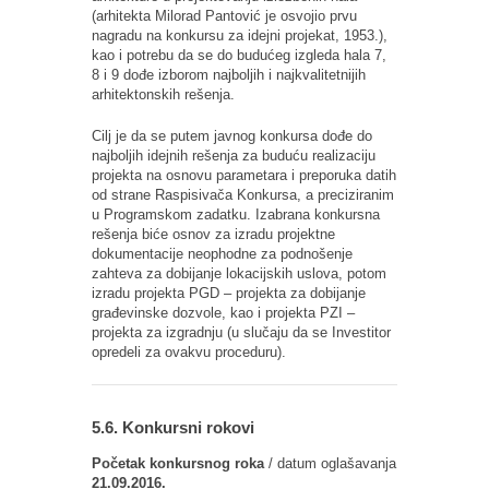
(arhitekta Milorad Pantović je osvojio prvu
nagradu na konkursu za idejni projekat, 1953.),
kao i potrebu da se do budućeg izgleda hala 7,
8 i 9 dođe izborom najboljih i najkvalitetnijih
arhitektonskih rešenja.
Cilj je da se putem javnog konkursa dođe do
najboljih idejnih rešenja za buduću realizaciju
projekta na osnovu parametara i preporuka datih
od strane Raspisivača Konkursa, a preciziranim
u Programskom zadatku. Izabrana konkursna
rešenja biće osnov za izradu projektne
dokumentacije neophodne za podnošenje
zahteva za dobijanje lokacijskih uslova, potom
izradu projekta PGD – projekta za dobijanje
građevinske dozvole, kao i projekta PZI –
projekta za izgradnju (u slučaju da se Investitor
opredeli za ovakvu proceduru).
5.6. Konkursni rokovi
Početak konkursnog roka
/ datum oglašavanja
21.09.2016.