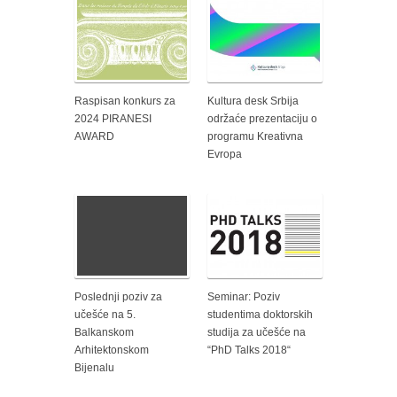
Raspisan konkurs za
Kultura desk Srbija
2024 PIRANESI
održaće prezentaciju o
AWARD
programu Kreativna
Evropa
Poslednji poziv za
Seminar: Poziv
učešće na 5.
studentima doktorskih
Balkanskom
studija za učešće na
Arhitektonskom
“PhD Talks 2018“
Bijenalu