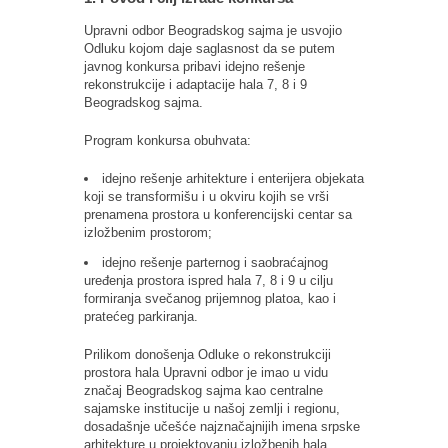
Upravni odbor Beogradskog sajma je usvojio
Odluku kojom daje saglasnost da se putem
javnog konkursa pribavi idejno rešenje
rekonstrukcije i adaptacije hala 7, 8 i 9
Beogradskog sajma.
Program konkursa obuhvata:
idejno rešenje arhitekture i enterijera objekata
koji se transformišu i u okviru kojih se vrši
prenamena prostora u konferencijski centar sa
izložbenim prostorom;
idejno rešenje parternog i saobraćajnog
uređenja prostora ispred hala 7, 8 i 9 u cilju
formiranja svečanog prijemnog platoa, kao i
pratećeg parkiranja.
Prilikom donošenja Odluke o rekonstrukciji
prostora hala Upravni odbor je imao u vidu
značaj Beogradskog sajma kao centralne
sajamske institucije u našoj zemlji i regionu,
dosadašnje učešće najznačajnijih imena srpske
arhitekture u projektovanju izložbenih hala