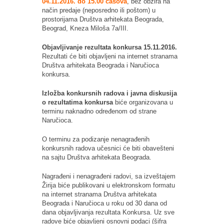
04.11.2016. do 15.00 časova
, bez obzira na
način predaje (neposredno ili poštom) u
prostorijama Društva arhitekata Beograda,
Beograd, Kneza Miloša 7a/III.
Objavljivanje rezultata konkursa 15.11.2016.
Rezultati će biti objavljeni na internet stranama
Društva arhitekata Beograda i Naručioca
konkursa.
Izložba konkursnih radova i javna diskusija
o rezultatima konkursa
biće organizovana u
terminu naknadno određenom od strane
Naručioca.
O terminu za podizanje nenagrađenih
konkursnih radova učesnici će biti obavešteni
na sajtu Društva arhitekata Beograda.
Nagrađeni i nenagrađeni radovi, sa izveštajem
Žirija biće publikovani u elektronskom formatu
na internet stranama Društva arhitekata
Beograda i Naručioca u roku od 30 dana od
dana objavljivanja rezultata Konkursa. Uz sve
radove biće objavljeni osnovni podaci (šifra