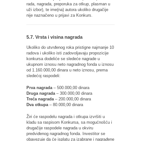
rada, nagrada, preporuka za otkup, plasman u
uži izbor), te ime(na) autora ukoliko drugačije
nije naznačeno u prijavi za Konkurs.
5.7. Vrsta i visina nagrada
Ukoliko do utvrđenog roka pristigne najmanje 10
radova i ukoliko isti zadovoljavaju propozicije
konkursa dodeliće se sledeće nagrade u
ukupnom iznosu neto nagradnog fonda u iznosu
od 1.160.000,00 dinara u neto iznosu, prema
sledećoj raspodeli:
Prva nagrada
– 500.000,00 dinara
Druga nagrada
– 300.000,00 dinara
Treća nagrada
– 200.000,00 dinara
Dva otkupa
– 80.000,00 dinara
Žiri će raspodelu nagrada i otkupa izvršiti u
kladu sa raspisom Konkursa, sa mogućnošću i
drugačije raspodele nagrada u okviru
predviđenog nagradnog fonda. Investitor se
obavezuje da će isplatu za izabrane i nagrađene