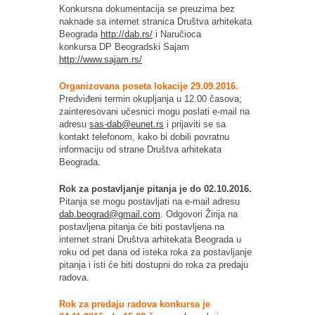
Konkursna dokumentacija se preuzima bez
naknade sa internet stranica Društva arhitekata
Beograda
http://dab.rs/
i Naručioca
konkursa DP Beogradski Sajam
http://www.sajam.rs/
Organizovana poseta lokacije 29.09.2016.
Predviđeni termin okupljanja u 12.00 časova;
zainteresovani učesnici mogu poslati e-mail na
adresu
sas-dab@eunet.rs
i prijaviti se sa
kontakt telefonom, kako bi dobili povratnu
informaciju od strane Društva arhitekata
Beograda.
Rok za postavljanje pitanja je do 02.10.2016.
Pitanja se mogu postavljati na e-mail adresu
dab.beograd@gmail.com
. Odgovori Žirija na
postavljena pitanja će biti postavljena na
internet strani Društva arhitekata Beograda u
roku od pet dana od isteka roka za postavljanje
pitanja i isti će biti dostupni do roka za predaju
radova.
Rok za predaju radova konkursa je