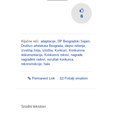
6
Ključne reči:
adaptacije
,
DP Beogradski Sajam
,
Društvo arhitekata Beograda
,
idejno rešenje
,
izveštaj žirija
,
izložba
,
Konkurs
,
Konkursna
dokumentacija
,
Konkursni rokovi
,
nagrade
,
nagrađeni radovi
,
rezultati konkursa
,
rekonstrukcije
,
hala
Permanent Link
Pošalji emailom
Srodni tekstovi