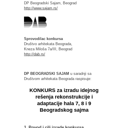
DP Beogradski Sajam, Beograd
http://www.sajam.rs/
Sprovodilac konkursa
Društvo arhitekata Beograda,
Kneza Miloša 7a/III, Beograd
http://dab.rs/
DP BEOGRADSKI SAJAM
u saradnji sa
Društvom arhitekata Beograda raspisuje:
KONKURS za izradu idejnog
rešenja rekonstrukcije i
adaptacije hala 7, 8 i 9
Beogradskog sajma
1. Povod i cilj izrade konkursa