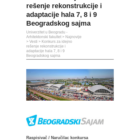
rešenje rekonstrukcije i
adaptacije hala 7, 8 i 9
Beogradskog sajma
Univerzitet u Beogradu -
Arhitektonski fakultet
>
Najnovije
>
Vesti
>
Konkurs za idejno
rešenje rekonstrukcije i
adaptacije hala 7, 8 i 9
Beogradskog sajma
Raspisivač / Naručilac konkursa