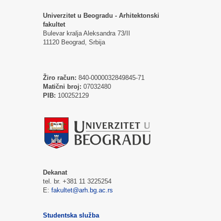
Univerzitet u Beogradu - Arhitektonski
fakultet
Bulevar kralja Aleksandra 73/II
11120 Beograd, Srbija
Žiro račun:
840-0000032849845-71
Matični broj:
07032480
PIB:
100252129
Dekanat
tel. br. +381 11 3225254
E:
fakultet@arh.bg.ac.rs
Studentska služba