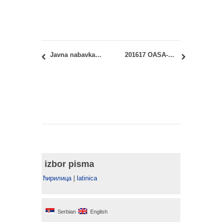
Javna nabavka br. U4/2016: nabavka usluga – Iznajmljivanje sportskih objekata
201617 OASA-35060 i IASA-35060 Projektovanje i proračun konstrukcija 2: termin vežbi
izbor pisma
ћирилица
|
latinica
Serbian
English