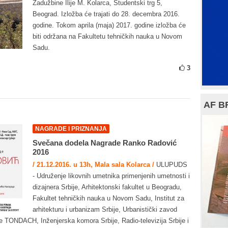
Zadužbine Ilije M. Kolarca, Studentski trg 5,
Beograd. Izložba će trajati do 28. decembra 2016.
godine. Tokom aprila (maja) 2017. godine izložba će
biti održana na Fakultetu tehničkih nauka u Novom
Sadu.
3
AF B
NAGRADE I PRIZNANJA
Svečana dodela Nagrade Ranko Radović
2016
/ 21.12.2016. u 13h, Mala sala Kolarca /
ULUPUDS
- Udruženje likovnih umetnika primenjenih umetnosti i
dizajnera Srbije, Arhitektonski fakultet u Beogradu,
Fakultet tehničkih nauka u Novom Sadu, Institut za
arhitekturu i urbanizam Srbije, Urbanistički zavod
pe TONDACH, Inženjerska komora Srbije, Radio-televizija Srbije i