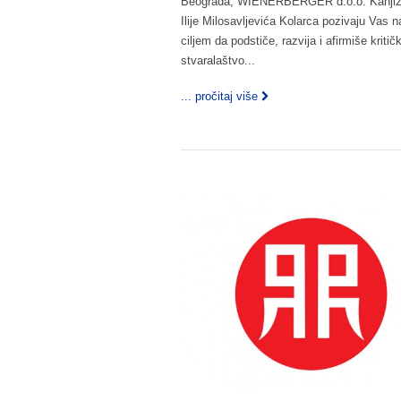
Beograda, WIENERBERGER d.o.o. Kanjiža, I
Ilije Milosavljevića Kolarca pozivaju Va
ciljem da podstiče, razvija i afirmiše kriti
stvaralaštvo...
... pročitaj više