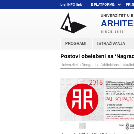
brzi INFO link
E PLATFORME:
PRIJ
UNIVERZITET U
ARHITE
PROGRAMI
ISTRAŽIVANJA
Postovi obeleženi sa ‘Nagra
Univerzitet u Beogradu - Arhitektonski fakultet