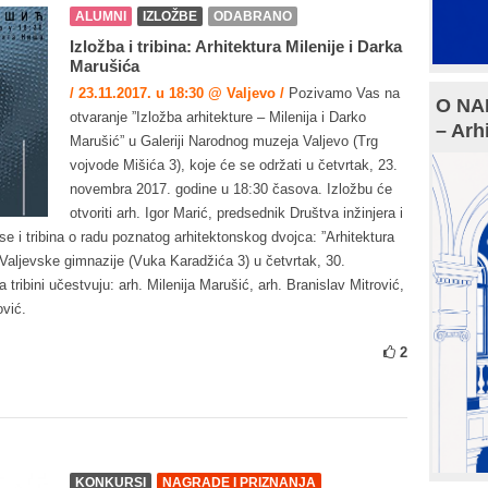
ALUMNI
IZLOŽBE
ODABRANO
Izložba i tribina: Arhitektura Milenije i Darka
Marušića
/ 23.11.2017. u 18:30 @ Valjevo /
Pozivamo Vas na
O NAM
otvaranje ”Izložba arhitekture – Milenija i Darko
– Arh
Marušić” u Galeriji Narodnog muzeja Valjevo (Trg
vojvode Mišića 3), koje će se održati u četvrtak, 23.
novembra 2017. godine u 18:30 časova. Izložbu će
otvoriti arh. Igor Marić, predsednik Društva inžinjera i
se i tribina o radu poznatog arhitektonskog dvojca: ”Arhitektura
 Valjevske gimnazije (Vuka Karadžića 3) u četvrtak, 30.
ribini učestvuju: arh. Milenija Marušić, arh. Branislav Mitrović,
vić.
2
KONKURSI
NAGRADE I PRIZNANJA