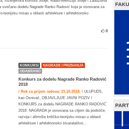
nženjerska komora Srbije, Radio-televizija Srbije i Zadužbina
FAKU
s na svečanu dodelu Nagrade Ranko Radović koja je osnovana sa
čko-teorijsku misao u oblasti arhitekture i arhitektonsko
0
KONKURSI
NAGRADE I PRIZNANJA
ODABRANO
Konkurs za dodelu Nagrade Ranko Radović
2018
/ Rok za prijem radova: 15.10.2018. /
ULUPUDS,
kao Osnivač, OBJAVLJUJE JAVNI POZIV /
KONKURS za dodelu NAGRADE RANKO RADOVIĆ
PART
2018. NAGRADA je osnovana sa ciljem da podstiče,
razvija i afirmiše kritičko-teorijsku misao u oblasti
arhitekture i arhitektonsko stvaralaštvo...