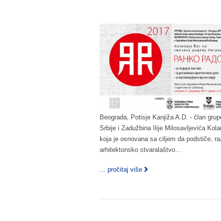
Beograda, Potisje Kanjiža A.D. - član gr
Srbije i Zadužbina Ilije Milosavljevića K
koja je osnovana sa ciljem da podstiče, razv
arhitektonsko stvaralaštvo...
... pročitaj više