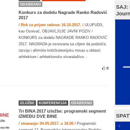
ODABRANO
SAJ: 
Konkurs za dodelu Nagrade Ranko Radović
Journ
2017
/ Rok za prijem radova: 16.10.2017. /
ULUPUDS,
kao Osnivač, OBJAVLJUJE JAVNI POZIV /
KONKURS za dodelu NAGRADE RANKO RADOVIĆ
2017. NAGRADA je osnovana sa ciljem da podstiče,
razvija i afirmiše kritičkoteorijsku misao u oblasti
arhitekture i arhitektonsko stvaralaštvo...
0
IZLOŽBE
KONFERENCIJA
ODABRANO
Tri BINA 2017 izložbe: programski segment
SPAT
IZMEĐU DVE BINE
/ otvaranje: 04.05.2017. u 18.00 /
Programski
segment 12. Beogradske Internacionalne Nedelje