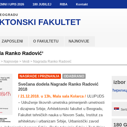
EMNI I UPIS 2026
180 JUBILEJ
RIBA
Kontakt
 BEOGRADU
KTONSKI
FAKULTET
ZAPOSLENI
O FAKULTETU
NAJNOVIJE
da Ranko Radović’
>
Najnovije
>
Vesti
>
Nagrada Ranko Radović
NAGRADE I PRIZNANJA
ODABRANO
izbor
Svečana dodela Nagrade Ranko Radović
2018
ћирилиц
/ 21.12.2018. u 13h, Mala sala Kolarca /
ULUPUDS
– Udruženje likovnih umetnika primenjenih umetnosti
i dizajnera Srbije, Arhitektonski fakultet u Beogradu,
Serb
Fakultet tehničkih nauka u Novom Sadu, Institut za
arhitekturu i urbanizam Srbije, Urbanistički zavod
180 