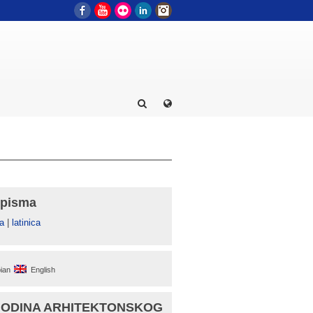
Facebook
YouTube
Flickr
LinkedIn
Instagram
 pisma
а
|
latinica
ian
English
GODINA ARHITEKTONSKOG