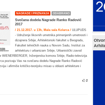
NAGRADE I PRIZNANJA
ODABRANO
Svečana dodela Nagrade Ranko Radović
2017
/ 21.12.2017. u 13h, Mala sala Kolarca /
ULUPUDS
- Udruženje likovnih umetnika primenjenih umetnosti i
Otvor
dizajnera Srbije, Arhitektonski fakultet u Beogradu,
Arhit
Fakultet tehničkih nauka u Novom Sadu, Institut za
arhitekturu i urbanizam Srbije, Urbanistički zavod
upe WIENERBERGER, Inženjerska komora Srbije, Radio-televizija
olarca pozivaju Vas na svečanu dodelu Nagrade Ranko Radović
ija i afirmiše kritičko-teorijsku misao u oblasti arhitekture i
2