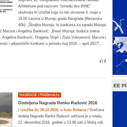
Arhitekture pod nazivom “Između dve BINE”
obuhvata tri izložbe koje će biti otvorene 4. maja u
18.00 časova u Muzeju grada Beograda (Resavska
40b): „Školjka Muzeja: tri konkursa za zgradu Muzeja
ć Macura i Angelina Banković; „Biseri Muzeja: buduća stalna
: Angelina Banković, Dragana Stojić i Zlata Vuksanović Macura i
onski i urbanistički konkursi u periodu maj 2016. – april 2017“,
2
EE Pl
NAGRADE I PRIZNANJA
Dodeljena Nagrada Ranko Radović 2016
/ Izložba do 28.12.2016, u holu Kolarca /
Svečana
dodela Nagrade Ranko Radović održana je u sredu,
21. decembra 2016. godine u 13.00 sati u Maloj sali