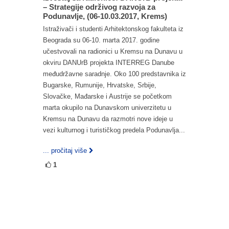
– Strategije održivog razvoja za
Podunavlje, (06-10.03.2017, Krems)
Istraživači i studenti Arhitektonskog fakulteta iz
Beograda su 06-10. marta 2017. godine
učestvovali na radionici u Kremsu na Dunavu u
okviru DANUrB projekta INTERREG Danube
međudržavne saradnje. Oko 100 predstavnika iz
Bugarske, Rumunije, Hrvatske, Srbije,
Slovačke, Mađarske i Austrije se početkom
marta okupilo na Dunavskom univerzitetu u
Kremsu na Dunavu da razmotri nove ideje u
vezi kulturnog i turističkog predela Podunavlja...
... pročitaj više
1