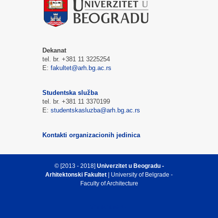
Dekanat
tel. br. +381 11 3225254
E:
fakultet@arh.bg.ac.rs
Studentska služba
tel. br. +381 11 3370199
E:
studentskasluzba@arh.bg.ac.rs
Kontakti organizacionih jedinica
© [2013 - 2018]
Univerzitet u Beogradu -
Arhitektonski Fakultet
| University of Belgrade -
Faculty of Architecture
Vrh strane