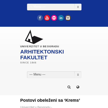
— Menu —
Facebook
YouTube
Flickr
LinkedIn
Instagram
UNIVERZITET U BEOGRADU
ARHITEKTONSKI
FAKULTET
— Menu —
Postovi obeleženi sa ‘Krems’
Univerzitet u Beogradu -