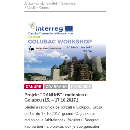
Arhitektonski fakultet
>
Najnovije
>
Vesti
>
Krems
DANURB
ODABRANO
RADIONICE
Projekt “DANUrB”: radionica u
Golupcu (15. – 17.10.2017.)
Sledeća radionica će održati u Golupcu, Srbija
od 15. do 17.10.2017. godine. Organizator
radionice je Arhitektonski fakultet u Beogradu
kao partner na projektu, dok je suorganizator