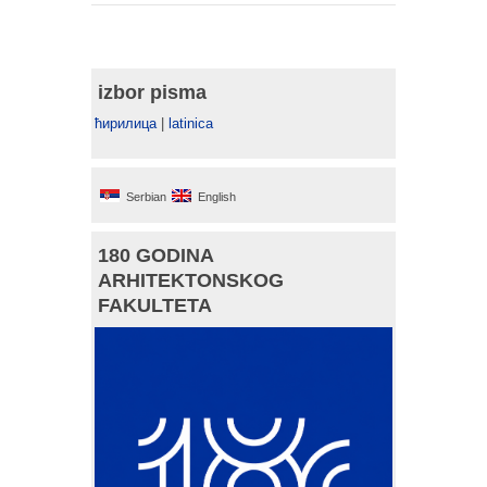
izbor pisma
ћирилица
|
latinica
Serbian
English
180 GODINA
ARHITEKTONSKOG
FAKULTETA