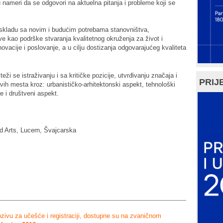
 nameri da se odgovori na aktuelna pitanja i probleme koji se
 u skladu sa novim i budućim potrebama stanovništva,
ive kao podrške stvaranja kvalitetnog okruženja za život i
novacije i poslovanje, a u cilju dostizanja odgovarajućeg kvaliteta
eži se istraživanju i sa kritičke pozicije, utvrđivanju značaja i
PRIJE
avih mesta kroz: urbanističko-arhitektonski aspekt, tehnološki
 i društveni aspekt.
d Arts, Lucern, Švajcarska
ozivu za učešće i registraciji, dostupne su na zvaničnom