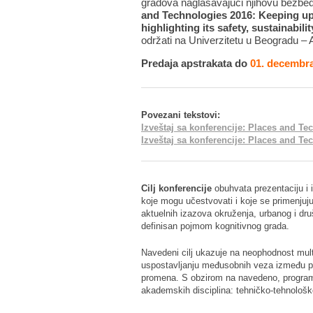
gradova naglašavajući njihovu bezbedn
and Technologies 2016: Keeping up 
highlighting its safety, sustainabilit
održati na Univerzitetu u Beogradu – A
Predaja apstrakata do
01. decembra
Povezani tekstovi:
Izveštaj sa konferencije: Places and Te
Izveštaj sa konferencije: Places and Te
Cilj konferencije
obuhvata prezentaciju i i
koje mogu učestvovati i koje se primenjuju
aktuelnih izazova okruženja, urbanog i dru
definisan pojmom kognitivnog grada.
Navedeni cilj ukazuje na neophodnost multid
uspostavljanju međusobnih veza između pit
promena. S obzirom na navedeno, program k
akademskih disciplina: tehničko-tehnološ