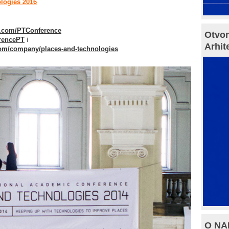
logies 2016
k.com/PTConference
Otvor
erencePT
i
Arhit
com/company/places-and-technologies
O NAM