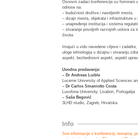
Osnovni zadaci konferencije su formirani u
odnose na:
– budućnost društva i naseljenih mesta,
– dizajn mesta, objekata i infrastrukture
– unapređenje institucija i sistema regulat
– stvaranje povoljnih razvojnih uslova za i
života.
Imajući u vidu navedene ciljeve i zadatke, t
uloge tehnologija u dizajnu i stvaranju zdr
aspekt, bezbednosni aspekt, aspekt uprave
Uvodna predavanja:
– Dr Andreas Luible
Lucerne University of Applied Sciences an
– Dr Carlos Smaniotto Costa
Lusofona University, Lisabon, Portugalija
– Saša Begović
3LHD studio, Zagreb, Hrvatska
Info
Sve informacije o konferenciji, temama, p