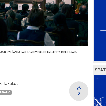
JA U SVEČANOJ SALI GRAĐEVINSKOG FAKULTETA U BEOGRADU
SPAT
i fakultet
BRANO
2