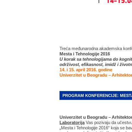
Treća međunarodna akademska konfe
Mesta i Tehnologije 2016
U korak sa tehnologijama do kogni
održivost, efikasnost, imidž i život
14. i 15. april 2016. godine
Univerzitet u Beogradu – Arhitekto
PROGRAM KONFERENCIJE:
MESTA
Univerzitet u Beogradu – Arhitekton
Laboratorija
Vas pozivaju da učestvu
„Mesta i Tehnologije 2016“ koja se ba