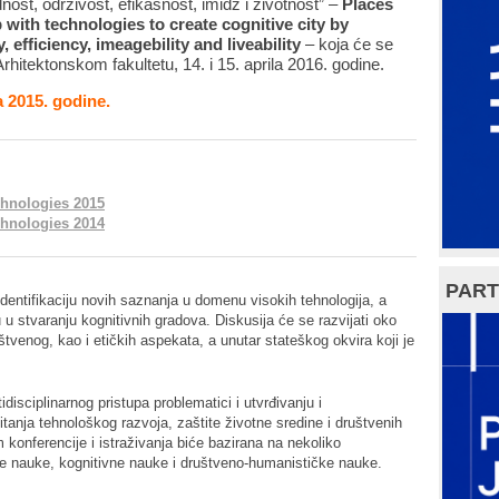
ost, održivost, efikasnost, imidž i životnost” –
Places
with technologies to create cognitive city by
y, efficiency, imeagebility and liveability
– koja će se
rhitektonskom fakultetu, 14. i 15. aprila 2016. godine.
 2015. godine.
chnologies 2015
chnologies 2014
PART
dentifikaciju novih saznanja u domenu visokih tehnologija, a
 u stvaranju kognitivnih gradova. Diskusija će se razvijati oko
štvenog, kao i etičkih aspekata, a unutar stateškog okvira koji je
isciplinarnog pristupa problematici i utvrđivanju i
anja tehnološkog razvoja, zaštite životne sredine i društvenih
onferencije i istraživanja biće bazirana na nekoliko
ke nauke, kognitivne nauke i društveno-humanističke nauke.