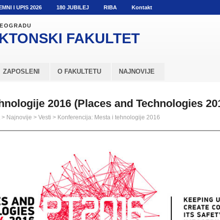
EMNI I UPIS 2026
180 JUBILEJ
RIBA
Kontakt
 BEOGRADU
KTONSKI
FAKULTET
ZAPOSLENI
O FAKULTETU
NAJNOVIJE
ehnologije 2016 (Places and Technologies 20
>
Najnovije
>
Vesti
>
Konferencija: Mesta i tehnologije 2016