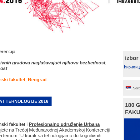
rencija
izbor
tivnih gradova naglašavajući njihovu bezbednost,
ћирилиц
nost
nski fakultet, Beograd
Serb
 I TEHNOLOGIJE 2016
180 
FAKU
ski fakultet
i
Profesionalno udruženje Urbana
jete na Trećoj Međunarodnoj Akademskoj Konferenciji
vi temom ”U korak sa tehnologijama do kognitivnih