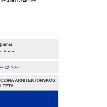
 pisma
а
|
latinica
ian
English
GODINA ARHITEKTONSKOG
LTETA