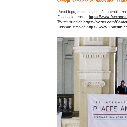
vebsajtu konferencije:
Places and Techno
Pored toga, informacije možete pratiti i na:
Facebook stranici:
https://www.faceboo
Twitter stranici:
https://twitter.com/Conf
LinkedIn stranici:
https://www.linkedin.