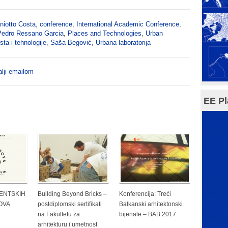
niotto Costa
,
conference
,
International Academic Conference
,
Pedro Ressano Garcia
,
Places and Technologies
,
Urban
ta i tehnologije
,
Saša Begović
,
Urbana laboratorija
lji emailom
EE Pl
ENTSKIH
Building Beyond Bricks –
Konferencija: Treći
OVA
postdiplomski sertifikati
Balkanski arhitektonski
U
na Fakultetu za
bijenale – BAB 2017
arhitekturu i umetnost