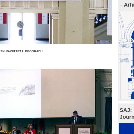
– Arh
NSKI FAKULTET U BEOGRADU
SAJ: 
Journ