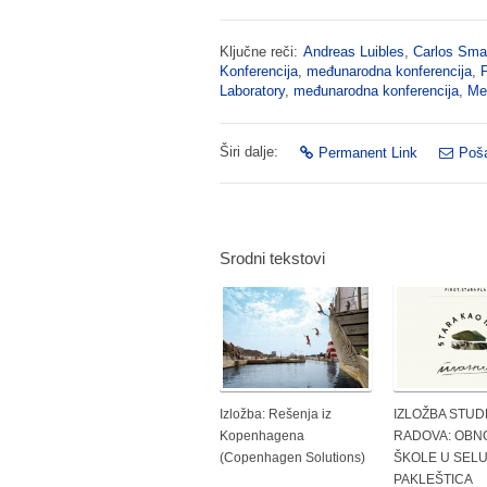
Ključne reči:
Andreas Luibles
,
Carlos Sma
Konferencija
,
međunarodna konferencija
,
Laboratory
,
međunarodna konferencija
,
Mes
Širi dalje:
Permanent Link
Poša
Srodni tekstovi
Izložba: Rešenja iz
IZLOŽBA STUD
Kopenhagena
RADOVA: OBN
(Copenhagen Solutions)
ŠKOLE U SEL
PAKLEŠTICA