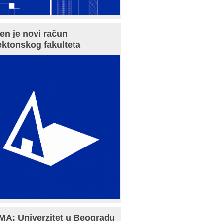
en je novi račun
ektonskog fakulteta
A: Univerzitet u Beogradu