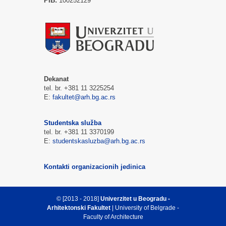
PIB:
100252129
Dekanat
tel. br. +381 11 3225254
E:
fakultet@arh.bg.ac.rs
Studentska služba
tel. br. +381 11 3370199
E:
studentskasluzba@arh.bg.ac.rs
Kontakti organizacionih jedinica
© [2013 - 2018]
Univerzitet u Beogradu -
Arhitektonski Fakultet
| University of Belgrade -
Faculty of Architecture