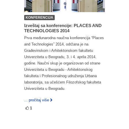
KONFERENCIJA
Izveštaj sa konferencije: PLACES AND
TECHNOLOGIES 2014
Prva međunarodna naučna konferencija “Places
and Technologies” 2014, održana je na
Građevinskom i Arhitektonskom fakultetu
Univerziteta u Beogradu, 3. i 4. aprila 2014.
godine. Naučni skup je organizovan od strane
Univerziteta u Beogradu - Arhitektonskog
fakulteta i Profesionalnog udruženja Urbana
laboratorija, sa učešćem Filozofskog fakulteta
Univerziteta u Beogradu.
... pročitaj više
1