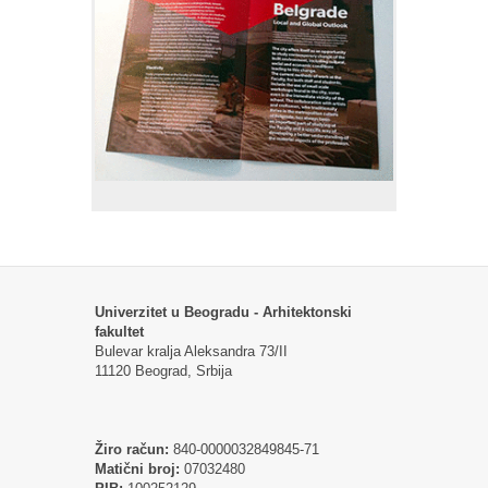
Univerzitet u Beogradu - Arhitektonski
fakultet
Bulevar kralja Aleksandra 73/II
11120 Beograd, Srbija
Žiro račun:
840-0000032849845-71
Matični broj:
07032480