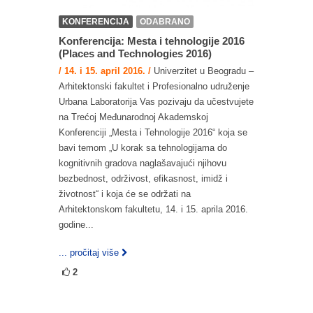
KONFERENCIJA
ODABRANO
Konferencija: Mesta i tehnologije 2016
(Places and Technologies 2016)
/ 14. i 15. april 2016. /
Univerzitet u Beogradu –
Arhitektonski fakultet i Profesionalno udruženje
Urbana Laboratorija Vas pozivaju da učestvujete
na Trećoj Međunarodnoj Akademskoj
Konferenciji „Mesta i Tehnologije 2016“ koja se
bavi temom „U korak sa tehnologijama do
kognitivnih gradova naglašavajući njihovu
bezbednost, održivost, efikasnost, imidž i
životnost“ i koja će se održati na
Arhitektonskom fakultetu, 14. i 15. aprila 2016.
godine...
... pročitaj više
2