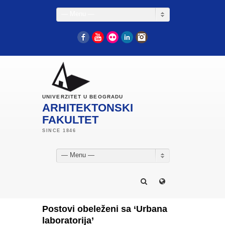
— Menu —
Facebook
YouTube
Flickr
LinkedIn
Instagram
UNIVERZITET U BEOGRADU
ARHITEKTONSKI
FAKULTET
— Menu —
Postovi obeleženi sa ‘Urbana
laboratorija’