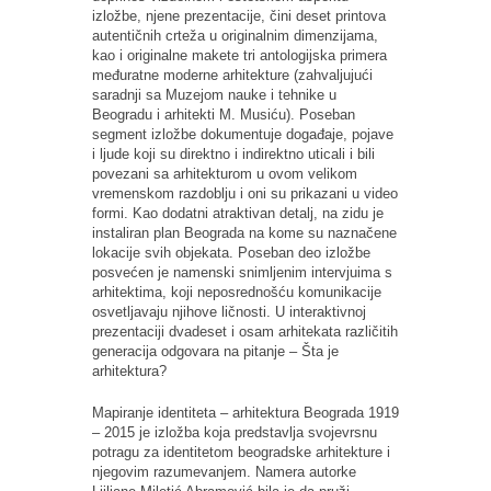
izložbe, njene prezentacije, čini deset printova
autentičnih crteža u originalnim dimenzijama,
kao i originalne makete tri antologijska primera
međuratne moderne arhitekture (zahvaljujući
saradnji sa Muzejom nauke i tehnike u
Beogradu i arhitekti M. Musiću). Poseban
segment izložbe dokumentuje događaje, pojave
i ljude koji su direktno i indirektno uticali i bili
povezani sa arhitekturom u ovom velikom
vremenskom razdoblju i oni su prikazani u video
formi. Kao dodatni atraktivan detalj, na zidu je
instaliran plan Beograda na kome su naznačene
lokacije svih objekata. Poseban deo izložbe
posvećen je namenski snimljenim intervjuima s
arhitektima, koji neposrednošću komunikacije
osvetljavaju njihove ličnosti. U interaktivnoj
prezentaciji dvadeset i osam arhitekata različitih
generacija odgovara na pitanje – Šta je
arhitektura?
Mapiranje identiteta – arhitektura Beograda 1919
– 2015 je izložba koja predstavlja svojevrsnu
potragu za identitetom beogradske arhitekture i
njegovim razumevanjem. Namera autorke