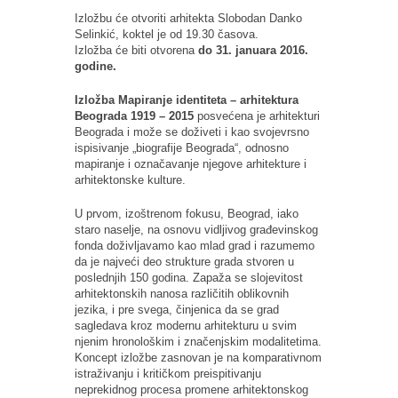
Izložbu će otvoriti arhitekta Slobodan Danko
Selinkić, koktel je od 19.30 časova.
Izložba će biti otvorena
do 31. januara 2016.
godine.
Izložba Mapiranje identiteta – arhitektura
Beograda 1919 – 2015
posvećena je arhitekturi
Beograda i može se doživeti i kao svojevrsno
ispisivanje „biografije Beograda“, odnosno
mapiranje i označavanje njegove arhitekture i
arhitektonske kulture.
U prvom, izoštrenom fokusu, Beograd, iako
staro naselje, na osnovu vidljivog građevinskog
fonda doživljavamo kao mlad grad i razumemo
da je najveći deo strukture grada stvoren u
poslednjih 150 godina. Zapaža se slojevitost
arhitektonskih nanosa različitih oblikovnih
jezika, i pre svega, činjenica da se grad
sagledava kroz modernu arhitekturu u svim
njenim hronološkim i značenjskim modalitetima.
Koncept izložbe zasnovan je na komparativnom
istraživanju i kritičkom preispitivanju
neprekidnog procesa promene arhitektonskog