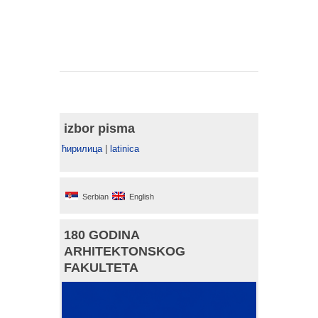
izbor pisma
ћирилица
|
latinica
Serbian
English
180 GODINA
ARHITEKTONSKOG
FAKULTETA