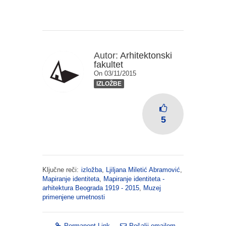
Autor:
Arhitektonski
fakultet
On 03/11/2015
IZLOŽBE
5
Ključne reči:
izložba
,
Ljiljana Miletić Abramović
,
Mapiranje identiteta
,
Mapiranje identiteta -
arhitektura Beograda 1919 - 2015
,
Muzej
primenjene umetnosti
Permanent Link
Pošalji emailom