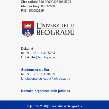
Žiro račun:
840-0000032849845-71
Matični broj:
07032480
PIB:
100252129
Dekanat
tel. br. +381 11 3225254
E:
fakultet@arh.bg.ac.rs
Studentska služba
tel. br. +381 11 3370199
E:
studentskasluzba@arh.bg.ac.rs
Kontakti organizacionih jedinica
© [2013 - 2018]
Univerzitet u Beogradu -