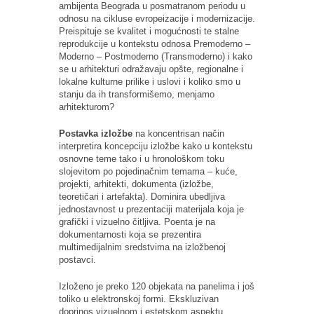
ambijenta Beograda u posmatranom periodu u
odnosu na cikluse evropeizacije i modernizacije.
Preispituje se kvalitet i mogućnosti te stalne
reprodukcije u kontekstu odnosa Premoderno –
Moderno – Postmoderno (Transmoderno) i kako
se u arhitekturi odražavaju opšte, regionalne i
lokalne kulturne prilike i uslovi i koliko smo u
stanju da ih transformišemo, menjamo
arhitekturom?
Postavka izložbe
na koncentrisan način
interpretira koncepciju izložbe kako u kontekstu
osnovne teme tako i u hronološkom toku
slojevitom po pojedinačnim temama – kuće,
projekti, arhitekti, dokumenta (izložbe,
teoretičari i artefakta). Dominira ubedljiva
jednostavnost u prezentaciji materijala koja je
grafički i vizuelno čitljiva. Poenta je na
dokumentarnosti koja se prezentira
multimedijalnim sredstvima na izložbenoj
postavci.
Izloženo je preko 120 objekata na panelima i još
toliko u elektronskoj formi. Ekskluzivan
doprinos vizuelnom i estetskom aspektu