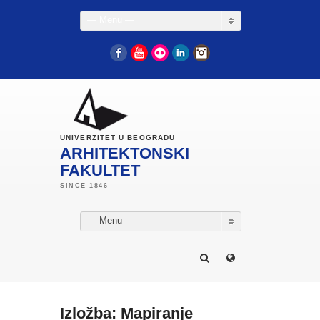
— Menu —
Facebook
YouTube
Flickr
LinkedIn
Instagram
UNIVERZITET U BEOGRADU
ARHITEKTONSKI
FAKULTET
— Menu —
Izložba: Mapiranje