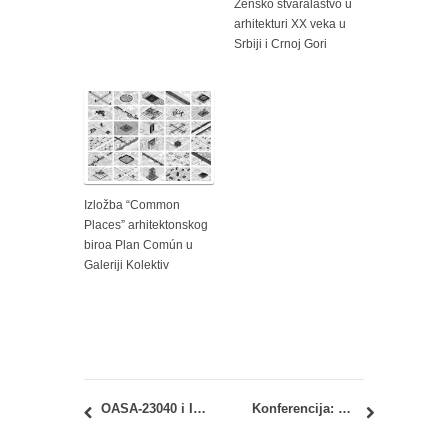
Žensko stvaralaštvo u
arhitekturi XX veka u
Srbiji i Crnoj Gori
Izložba “Common
Places” arhitektonskog
biroa Plan Común u
Galeriji Kolektiv
OASA-23040 i IASA-23040 – Arhitektonske konstrukcije 3: Prvi kolokvijum
Konferencija: Mesta i tehnologije 2016 (Places and Technologies 2016)