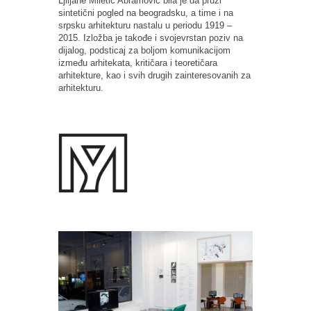
Ljiljane Miletić Abramović bila je da pruži
sintetični pogled na beogradsku, a time i na
srpsku arhitekturu nastalu u periodu 1919 –
2015. Izložba je takođe i svojevrstan poziv na
dijalog, podsticaj za boljom komunikacijom
između arhitekata, kritičara i teoretičara
arhitekture, kao i svih drugih zainteresovanih za
arhitekturu.