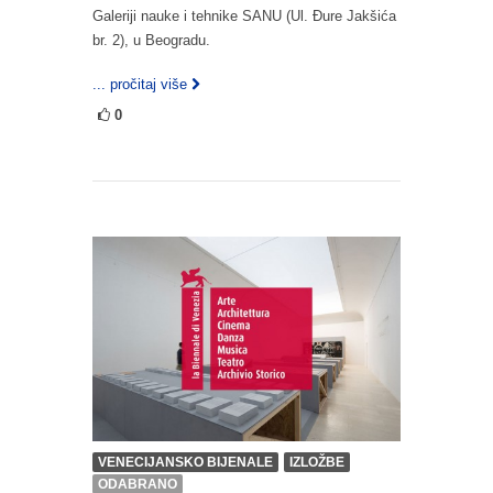
Galeriji nauke i tehnike SANU (Ul. Đure Jakšića
br. 2), u Beogradu.
... pročitaj više
0
VENECIJANSKO BIJENALE
IZLOŽBE
ODABRANO