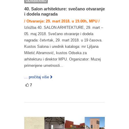
ODABRANO
40. Salon arhitekture: svečano otvaranje
i dodela nagrada
/ Otvaranje: 29. mart 2018. u 19.00h, MPU /
Izložba 40. SALON ARHITEKTURE, 29. mart –
05. maj 2018. Svečano otvaranje i dodela
nagrada: četvrtak, 29. mart 2018. u 19 časova.
Kustos Salona i urednik kataloga: mr Ljiljana
Miletić Abramović, kustos Odseka za
arhitekturu i direktor MPU. Organizator: Muzej
primenjene umetnosti...
... pročitaj više
7