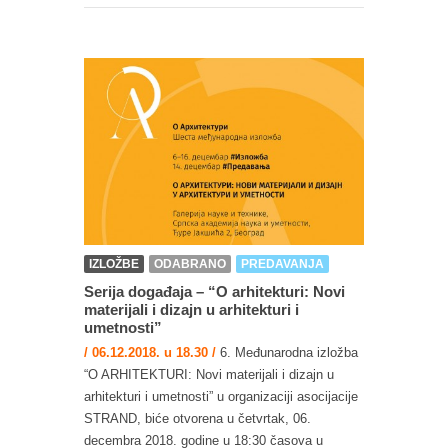
IZLOŽBE
ODABRANO
PREDAVANJA
Serija događaja – “O arhitekturi: Novi
materijali i dizajn u arhitekturi i
umetnosti”
/ 06.12.2018. u 18.30 /
6. Međunarodna izložba
“O ARHITEKTURI: Novi materijali i dizajn u
arhitekturi i umetnosti” u organizaciji asocijacije
STRAND, biće otvorena u četvrtak, 06.
decembra 2018. godine u 18:30 časova u