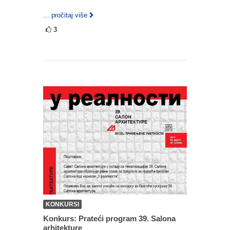
... pročitaj više
3
KONKURSI
Konkurs: Prateći program 39. Salona
arhitekture