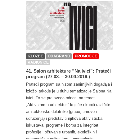
IZLOŽBE
ODABRANO
PROMOCIJE
RADIONICE
41. Salon arhitekture “Na ivici”: Prateći
program (27.03. – 30.04.2019.)
Prateći program sa nizom zanimljivih događaja i
izložbi takođe je u duhu tematizacije Salona Na
ivici. To se pre svega odnosi na temat
„Aktivizam u arhitekturi“ koji će okupiti različite
arhitektonske delatnike (grupe, timove i
udruženja) i predstaviti njihova aktivistička
iskustava, programe i borbu za integritet
profesije i očuvanje urbanih, ekoloških i
spomeničkih celina kao i unapređenje