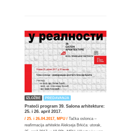
IZLOŽBE
PREDAVANJA
Prateći program 39. Salona arhitekture:
25. i 26. april 2017.
/ 25. i 26.04.2017, MPU /
Tačka oslonca –
reafirmacija arhitekte Alekseja Brkića: utorak,