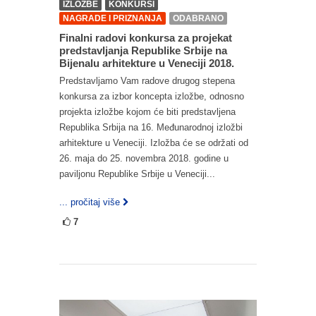
IZLOŽBE
KONKURSI
NAGRADE I PRIZNANJA
ODABRANO
Finalni radovi konkursa za projekat
predstavljanja Republike Srbije na
Bijenalu arhitekture u Veneciji 2018.
Predstavljamo Vam radove drugog stepena
konkursa za izbor koncepta izložbe, odnosno
projekta izložbe kojom će biti predstavljena
Republika Srbija na 16. Međunarodnoj izložbi
arhitekture u Veneciji. Izložba će se održati od
26. maja do 25. novembra 2018. godine u
paviljonu Republike Srbije u Veneciji...
... pročitaj više
7