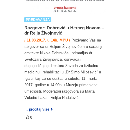
PREDAVANJA
Razgovor: Dobrović u Herceg Novom –
dr Relja Živojnović
/ 11.03.2017. u 14h, MPU /
Pozivamo Vas na
razgovor sa dr Reljom Živojnovićem o saradnji
arhitekte Nikole Dobrovića i primarijus dr
Svetozara Živojnovića, osnivača i
dugogodišnjeg direktora Zavoda za fizikalnu
medicinu i rehabilitaciju „Dr Simo Milošević“ u
Igalu, koji će se održati u subotu, 11. marta
2017. godine u 14.00h u Muzeju primenjene
umetnosti. Moderatori razgovora su Marta
Vukotić Lazar i Veljko Radulović.
... pročitaj više
0