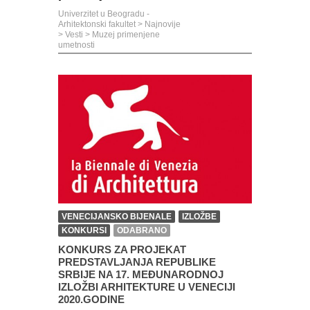
Univerzitet u Beogradu -
Arhitektonski fakultet
>
Najnovije
>
Vesti
>
Muzej primenjene
umetnosti
VENECIJANSKO BIJENALE
IZLOŽBE
KONKURSI
ODABRANO
KONKURS ZA PROJEKAT
PREDSTAVLJANJA REPUBLIKE
SRBIJE NA 17. MEĐUNARODNOJ
IZLOŽBI ARHITEKTURE U VENECIJI
2020.GODINE