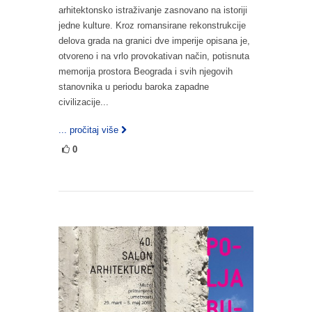
arhitektonsko istraživanje zasnovano na istoriji
jedne kulture. Kroz romansirane rekonstrukcije
delova grada na granici dve imperije opisana je,
otvoreno i na vrlo provokativan način, potisnuta
memorija prostora Beograda i svih njegovih
stanovnika u periodu baroka zapadne
civilizacije...
... pročitaj više
0