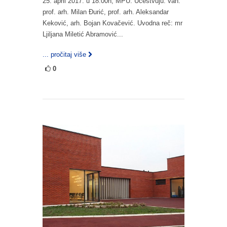
25. april 2017. u 18.00h, MPU. Učestvuju: van.
prof. arh. Milan Đurić, prof. arh. Aleksandar
Keković, arh. Bojan Kovačević. Uvodna reč: mr
Ljiljana Miletić Abramović...
... pročitaj više
0