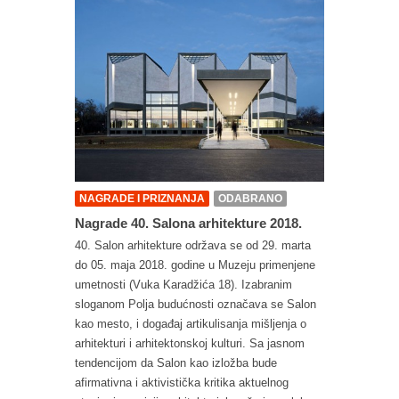
NAGRADE I PRIZNANJA
ODABRANO
Nagrade 40. Salona arhitekture 2018.
40. Salon arhitekture održava se od 29. marta
do 05. maja 2018. godine u Muzeju primenjene
umetnosti (Vuka Karadžića 18). Izabranim
sloganom Polja budućnosti označava se Salon
kao mesto, i događaj artikulisanja mišljenja o
arhitekturi i arhitektonskoj kulturi. Sa jasnom
tendencijom da Salon kao izložba bude
afirmativna i aktivistička kritika aktuelnog