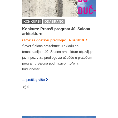
KONKURSI
ODABRANO
Konkurs: Prateći program 40. Salona
arhitekture
/ Rok za dostavu predloga: 14.04.2018. /
Savet Salona arhitekture u skladu sa
tematizacijom 40. Salona arhitekture objavljuje
javni poziv za predloge za učešće u pratećem
programu Salona pod nazivom „Polja
budućnosti“...
... pročitaj više
0