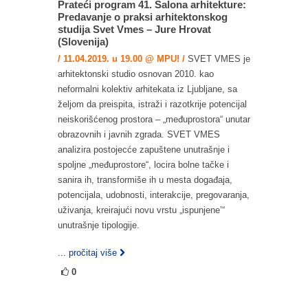
Prateći program 41. Salona arhitekture:
Predavanje o praksi arhitektonskog
studija Svet Vmes – Jure Hrovat
(Slovenija)
/ 11.04.2019. u 19.00 @ MPU! /
SVET VMES je
arhitektonski studio osnovan 2010. kao
neformalni kolektiv arhitekata iz Ljubljane, sa
željom da preispita, istraži i razotkrije potencijal
neiskorišćenog prostora – „međuprostora“ unutar
obrazovnih i javnih zgrada. SVET VMES
analizira postojecće zapuštene unutrašnje i
spoljne „međuprostore“, locira bolne tačke i
sanira ih, transformiše ih u mesta događaja,
potencijala, udobnosti, interakcije, pregovaranja,
uživanja, kreirajući novu vrstu „ispunjene’“
unutrašnje tipologije.
... pročitaj više
0