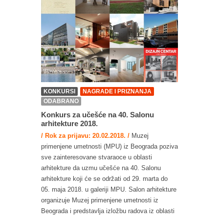
KONKURSI
NAGRADE I PRIZNANJA
ODABRANO
Konkurs za učešće na 40. Salonu
arhitekture 2018.
/ Rok za prijavu: 20.02.2018. /
Muzej
primenjene umetnosti (MPU) iz Beograda poziva
sve zainteresovane stvaraoce u oblasti
arhitekture da uzmu učešće na 40. Salonu
arhitekture koji će se održati od 29. marta do
05. maja 2018. u galeriji MPU. Salon arhitekture
organizuje Muzej primenjene umetnosti iz
Beograda i predstavlja izložbu radova iz oblasti