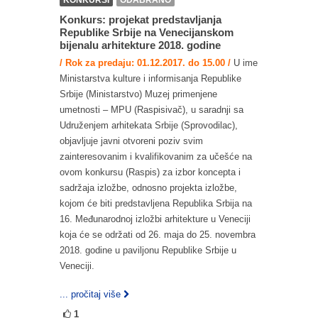
KONKURSI
ODABRANO
Konkurs: projekat predstavljanja
Republike Srbije na Venecijanskom
bijenalu arhitekture 2018. godine
/ Rok za predaju: 01.12.2017. do 15.00 /
U ime
Ministarstva kulture i informisanja Republike
Srbije (Ministarstvo) Muzej primenjene
umetnosti – MPU (Raspisivač), u saradnji sa
Udruženjem arhitekata Srbije (Sprovodilac),
objavljuje javni otvoreni poziv svim
zainteresovanim i kvalifikovanim za učešće na
ovom konkursu (Raspis) za izbor koncepta i
sadržaja izložbe, odnosno projekta izložbe,
kojom će biti predstavljena Republika Srbija na
16. Međunarodnoj izložbi arhitekture u Veneciji
koja će se održati od 26. maja do 25. novembra
2018. godine u paviljonu Republike Srbije u
Veneciji.
... pročitaj više
1