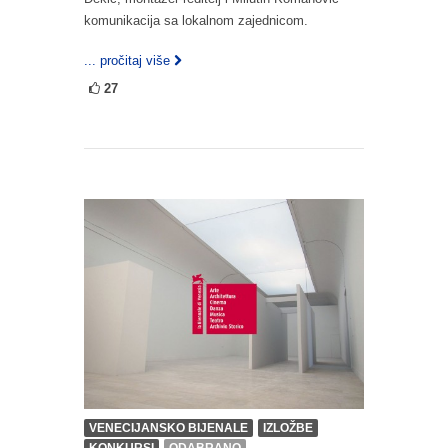
komunikacija sa lokalnom zajednicom.
... pročitaj više
27
VENECIJANSKO BIJENALE
IZLOŽBE