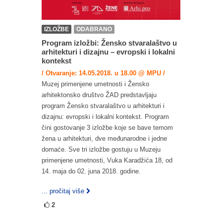
IZLOŽBE
ODABRANO
Program izložbi: Žensko stvaralaštvo u
arhitekturi i dizajnu – evropski i lokalni
kontekst
/ Otvaranje: 14.05.2018. u 18.00 @ MPU /
Muzej primenjene umetnosti i Žensko
arhitektonsko društvo ŽAD predstavljaju
program Žensko stvaralaštvo u arhitekturi i
dizajnu: evropski i lokalni kontekst. Program
čini gostovanje 3 izložbe koje se bave temom
žena u arhitekturi, dve međunarodne i jedne
domaće. Sve tri izložbe gostuju u Muzeju
primenjene umetnosti, Vuka Karadžića 18, od
14. maja do 02. juna 2018. godine.
... pročitaj više
2