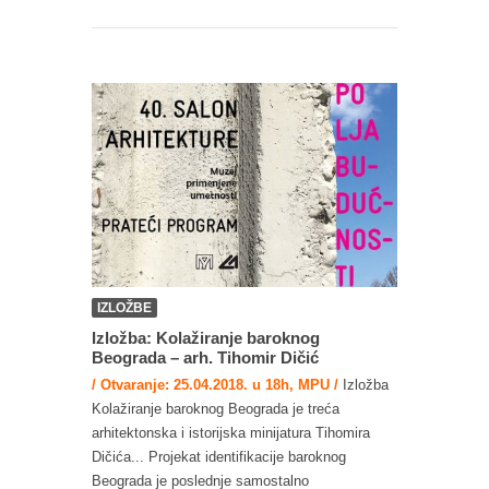
IZLOŽBE
Izložba: Kolažiranje baroknog
Beograda – arh. Tihomir Dičić
/ Otvaranje: 25.04.2018. u 18h, MPU /
Izložba
Kolažiranje baroknog Beograda je treća
arhitektonska i istorijska minijatura Tihomira
Dičića... Projekat identifikacije baroknog
Beograda je poslednje samostalno