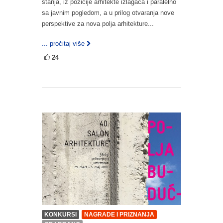
stanja, iz pozicije arhitekte izlagača i paralelno
sa javnim pogledom, a u prilog otvaranja nove
perspektive za nova polja arhitekture...
... pročitaj više
24
KONKURSI
NAGRADE I PRIZNANJA