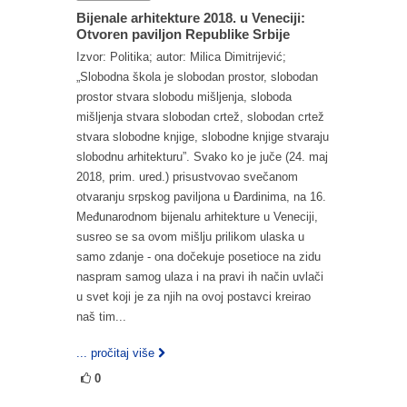
Bijenale arhitekture 2018. u Veneciji:
Otvoren paviljon Republike Srbije
Izvor: Politika; autor: Milica Dimitrijević;
„Slobodna škola je slobodan prostor, slobodan
prostor stvara slobodu mišljenja, sloboda
mišljenja stvara slobodan crtež, slobodan crtež
stvara slobodne knjige, slobodne knjige stvaraju
slobodnu arhitekturu”. Svako ko je juče (24. maj
2018, prim. ured.) prisustvovao svečanom
otvaranju srpskog paviljona u Đardinima, na 16.
Međunarodnom bijenalu arhitekture u Veneciji,
susreo se sa ovom mišlju prilikom ulaska u
samo zdanje - ona dočekuje posetioce na zidu
naspram samog ulaza i na pravi ih način uvlači
u svet koji je za njih na ovoj postavci kreirao
naš tim...
... pročitaj više
0