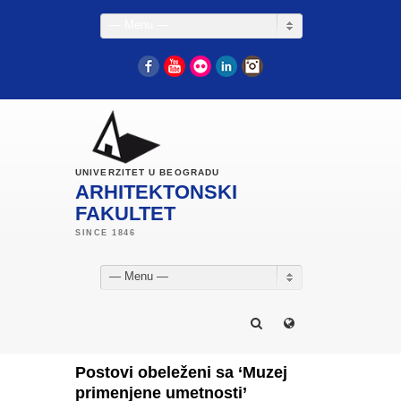
— Menu —
Facebook
YouTube
Flickr
LinkedIn
Instagram
UNIVERZITET U BEOGRADU
ARHITEKTONSKI
FAKULTET
— Menu —
Postovi obeleženi sa ‘Muzej
primenjene umetnosti’