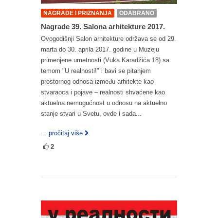
NAGRADE I PRIZNANJA
ODABRANO
Nagrade 39. Salona arhitekture 2017.
Ovogodišnji Salon arhitekture održava se od 29.
marta do 30. aprila 2017. godine u Muzeju
primenjene umetnosti (Vuka Karadžića 18) sa
temom "U realnosti!" i bavi se pitanjem
prostornog odnosa između arhitekte kao
stvaraoca i pojave – realnosti shvaćene kao
aktuelna nemogućnost u odnosu na aktuelno
stanje stvari u Svetu, ovde i sada...
... pročitaj više
2