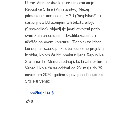
U ime Ministarstva kulture i informisanja
Republike Srbije (Ministarstvo) Muzej
primenjene umetnosti - MPU (Raspisivač), u
saradnji sa Udruženjem arhitekata Srbije
(Sprovodilac), objavljuje javni otvoreni poziv
svim zainteresovanim i kvalifikovanim za
učešće na ovom konkursu (Raspis) za izbor
koncepta i sadržaja izložbe, odnosno projekta
izložbe, kojom će biti predstavljena Republika
Srbija na 17. Međunarodnoj izložbi arhitekture u
Veneciji koja će se održati od 23. maja do 29.
novembra 2020. godine u paviljonu Republike
Srbije u Veneciji.
... pročitaj više
0