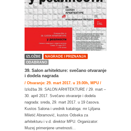
IZLOŽBE
NAGRADE I PRIZNANJA
ODABRANO
39. Salon arhitekture: svečano otvaranje
i dodela nagrada
/ Otvaranje: 29. mart 2017. u 19.00h, MPU /
Izložba 39. SALON ARHITEKTURE / 29. mart –
30. april 2017. Svečano otvaranje i dodela
nagrada: sreda, 29. mart 2017. u 19 časova.
Kustos Salona i urednik kataloga: mr Ljiljana
Miletić Abramović, kustos Odseka za
arhitekturu i v.d. direktor MPU. Organizator:
Muzej primenjene umetnosti...