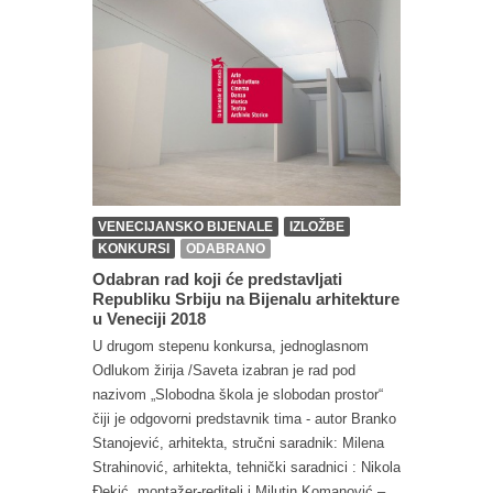
VENECIJANSKO BIJENALE
IZLOŽBE
KONKURSI
ODABRANO
Odabran rad koji će predstavljati
Republiku Srbiju na Bijenalu arhitekture
u Veneciji 2018
U drugom stepenu konkursa, jednoglasnom
Odlukom žirija /Saveta izabran je rad pod
nazivom „Slobodna škola je slobodan prostor“
čiji je odgovorni predstavnik tima - autor Branko
Stanojević, arhitekta, stručni saradnik: Milena
Strahinović, arhitekta, tehnički saradnici : Nikola
Đekić, montažer-reditelj i Milutin Komanović –