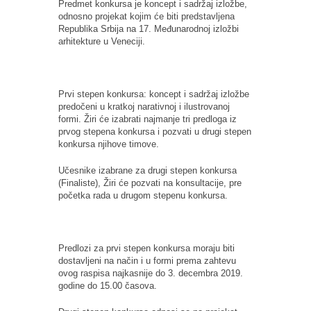
Predmet konkursa je koncept i sadržaj izložbe,
odnosno projekat kojim će biti predstavljena
Republika Srbija na 17. Međunarodnoj izložbi
arhitekture u Veneciji.
Prvi stepen konkursa: koncept i sadržaj izložbe
predočeni u kratkoj narativnoj i ilustrovanoj
formi. Žiri će izabrati najmanje tri predloga iz
prvog stepena konkursa i pozvati u drugi stepen
konkursa njihove timove.
Učesnike izabrane za drugi stepen konkursa
(Finaliste), Žiri će pozvati na konsultacije, pre
početka rada u drugom stepenu konkursa.
Predlozi za prvi stepen konkursa moraju biti
dostavljeni na način i u formi prema zahtevu
ovog raspisa najkasnije do 3. decembra 2019.
godine do 15.00 časova.