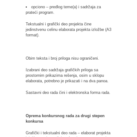
opciono – predlog teme(a) i sadržaja za
prateći program.
Tekstualni i grafički deo projekta čine
jedinstvenu celinu elaborata projekta izložbe (A3
format).
Obim teksta i broj priloga nisu ograničeni.
Izabrani deo sadržaja grafičkih priloga sa
prostornim prikazima rešenja, osim u sklopu
elaborata, potrebno je prikazati i na dva panoa.
Sastavni deo rada čini i elektronska forma rada.
Oprema konkursnog rada za drugi stepen
konkursa
Grafički i tekstualni deo rada – elaborat projekta