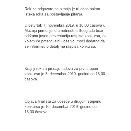
Rok za odgovore na pitanja je tri dana nakon
isteka roka za postavljanje pitanja.
U četvrtak 7. novembra 2019. u 18,00 časova u
Muzeju primenjene umetnosti u Beogradu biće
održana javna prezentacija raspisa konkursa, na
kojem će potencijalni učesnici moći dodatno da
se informišu o detaljima raspisa konkursa.
Krajnji rok za predaju radova za prvi stepen
konkursa je 3. decembar 2019. godine do 15,00
časova.
Objava finalista za učešće u drugom stepenu
konkursa je 10. decembar 2019. godine do
15,00 časova.