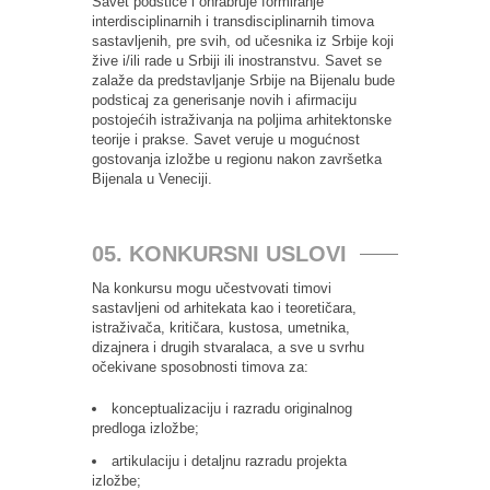
Savet podstiče i ohrabruje formiranje
interdisciplinarnih i transdisciplinarnih timova
sastavljenih, pre svih, od učesnika iz Srbije koji
žive i/ili rade u Srbiji ili inostranstvu. Savet se
zalaže da predstavljanje Srbije na Bijenalu bude
podsticaj za generisanje novih i afirmaciju
postojećih istraživanja na poljima arhitektonske
teorije i prakse. Savet veruje u mogućnost
gostovanja izložbe u regionu nakon završetka
Bijenala u Veneciji.
05. KONKURSNI USLOVI
Na konkursu mogu učestvovati timovi
sastavljeni od arhitekata kao i teoretičara,
istraživača, kritičara, kustosa, umetnika,
dizajnera i drugih stvaralaca, a sve u svrhu
očekivane sposobnosti timova za:
konceptualizaciju i razradu originalnog
predloga izložbe;
artikulaciju i detaljnu razradu projekta
izložbe;