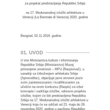
za projekat predstavljanja Republike Srbije
na 17. Međunarodnoj izložbi arhitekture u
Veneciji (La Biennale di Venezia) 2020. godine
Beograd, 02.11.2019. godine
01. UVOD
U ime Ministarstva kulture i informisanja
Republike Srbije (Ministarstvo) Muzej
primenjene umetnosti – MPU (Raspisivač), u
saradnji sa Udruženjem arhitekata Srbije
(Sprovodilac), objavljuje javni otvoreni poziv
svim zainteresovanim i kvalifikovanim za
učešće na ovom konkursu (Raspis) za izbor
koncepta i sadržaja izložbe, odnosno projekta
izložbe, kojom će biti predstavljena Republika
Srbija na 17. Međunarodnoj izložbi arhitekture u
Veneciji koja će se održati od 23. maja do 29.
novembra 2020. godine u paviljonu Republike