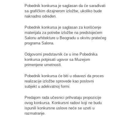
Pobednik konkursa je saglasan da će sarađivati
sa grafičkim dizajnerom izložbe, ukoliko bude
naknadno određen.
Pobednik konkursa je saglasan za korišćenje
materijala za potrebe izložbe na predstojećem
Salonu arhitekture u Beogradu u okviru pratećeg
programa Salona.
Odgovorni predstavnik će u ime Pobednika
konkursa potpisati ugovor sa Muzejom
primenjene umetnosti.
Pobednik konkursa će biti u obavezi da proces
realizacije izložbe sprovede kao poslovni
subjekt u adekvatnoj formi.
Predajom rada učesnici prihvataju propozicije
ovog konkursa. Konkursni radovi koji ne budu
ispunili konkursne uslove neće se uzeti u
razmatranje.