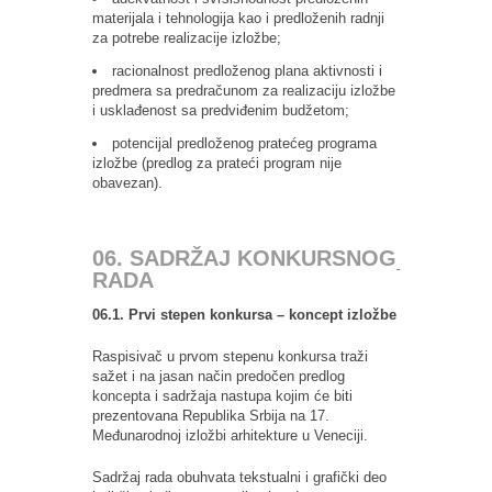
materijala i tehnologija kao i predloženih radnji
za potrebe realizacije izložbe;
racionalnost predloženog plana aktivnosti i
predmera sa predračunom za realizaciju izložbe
i usklađenost sa predviđenim budžetom;
potencijal predloženog pratećeg programa
izložbe (predlog za prateći program nije
obavezan).
06. SADRŽAJ KONKURSNOG
RADA
06.1. Prvi stepen konkursa – koncept izložbe
Raspisivač u prvom stepenu konkursa traži
sažet i na jasan način predočen predlog
koncepta i sadržaja nastupa kojim će biti
prezentovana Republika Srbija na 17.
Međunarodnoj izložbi arhitekture u Veneciji.
Sadržaj rada obuhvata tekstualni i grafički deo