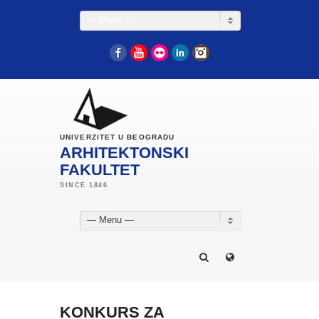
— Menu —
Facebook
YouTube
Flickr
LinkedIn
Instagram
UNIVERZITET U BEOGRADU
ARHITEKTONSKI
FAKULTET
— Menu —
KONKURS ZA