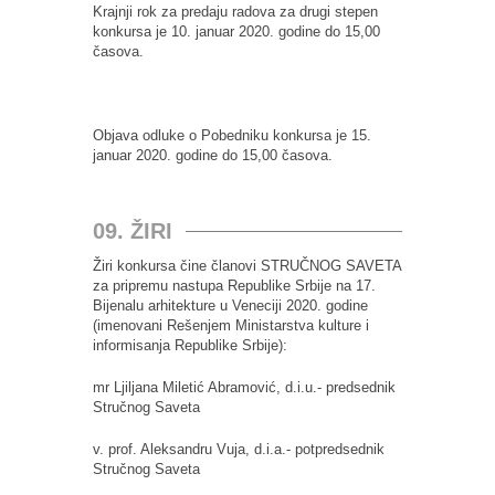
Krajnji rok za predaju radova za drugi stepen
konkursa je 10. januar 2020. godine do 15,00
časova.
Objava odluke o Pobedniku konkursa je 15.
januar 2020. godine do 15,00 časova.
09. ŽIRI
Žiri konkursa čine članovi STRUČNOG SAVETA
za pripremu nastupa Republike Srbije na 17.
Bijenalu arhitekture u Veneciji 2020. godine
(imenovani Rešenjem Ministarstva kulture i
informisanja Republike Srbije):
mr Ljiljana Miletić Abramović, d.i.u.- predsednik
Stručnog Saveta
v. prof. Aleksandru Vuja, d.i.a.- potpredsednik
Stručnog Saveta