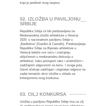
koja je predmet ovog raspisa.
02. IZLOŽBA U PAVILJONU
SRBIJE
Republika Srbija će biti predstavljena na
Međunarodnoj izložbi arhitekture u Veneciji
2020. u nacionalnom paviljonu Srbije u
„Đardinima“ (Giardini di Castello). Predstavljanja
Republike Srbije na Bijenalu arhitekture u
Veneciji beleže sve veću i značajniju
uključenost u međunarodnu diskusiju o
arhitekturi, kako pristupom tako i umetničkim i
sadržajnim odgovorom na temu. I ovoga puta,
Savet očekuje sadržajan i originalan odgovor na
zadat tematski okvir izložbe u skladu sa
kriterijumima ovog konkursa.
03. CILJ KONKURSA
Izložba u paviljonu Republike Srbije ima za cilj
da problematizuje stanje stvari kroz arhitekturu