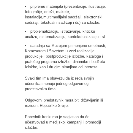
pripremu materijala (prezentacije, ilustracije,
fotografije, crteži, makete,
instalacije,multimedijalni sadržaji, elektronski
sadržaji, tekstualni sadržaji i dr.) za izložbu;
problematizaciju, istraživanje, kritičku
analizu, sistematizaciju, kontekstualizaciju i sl.
saradnju sa Muzejom primenjene umetnosti,
Komesarom i Savetom u vezi realizacije,
produkcije i postprodukcije izložbe, kataloga i
pratećeg programa izložbe, dinamike i budžeta
izložbe, kao i drugim pitanjima od interesa.
Svaki tim ima obavezu da iz reda svojih
učesnika imenuje jednog odgovornog
predstavnika tima.
Odgovorni predstavnik mora biti državljanin ili
rezident Republike Srbije.
Pobednik konkursa je saglasan da će
učestvovati u medijskoj kampanji i promociji
izložbe.