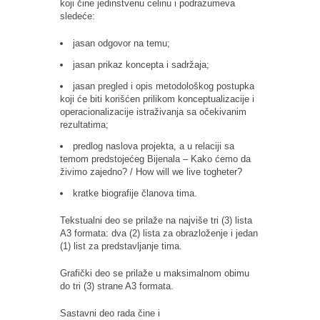
koji čine jedinstvenu celinu i podrazumeva
sledeće:
jasan odgovor na temu;
jasan prikaz koncepta i sadržaja;
jasan pregled i opis metodološkog postupka
koji će biti korišćen prilikom konceptualizacije i
operacionalizacije istraživanja sa očekivanim
rezultatima;
predlog naslova projekta, a u relaciji sa
temom predstojećeg Bijenala – Kako ćemo da
živimo zajedno? / How will we live togheter?
kratke biografije članova tima.
Tekstualni deo se prilaže na najviše tri (3) lista
A3 formata: dva (2) lista za obrazloženje i jedan
(1) list za predstavljanje tima.
Grafički deo se prilaže u maksimalnom obimu
do tri (3) strane A3 formata.
Sastavni deo rada čine i