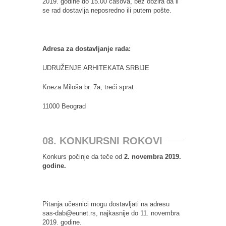
2019. godine do 15.00 časova, bez obzira da li
se rad dostavlja neposredno ili putem pošte.
Adresa za dostavljanje rada:
UDRUŽENJE ARHITEKATA SRBIJE
Kneza Miloša br. 7a, treći sprat
11000 Beograd
08. KONKURSNI ROKOVI
Konkurs počinje da teče od
2. novembra 2019.
godine.
Pitanja učesnici mogu dostavljati na adresu
sas-dab@eunet.rs, najkasnije do 11. novembra
2019. godine.