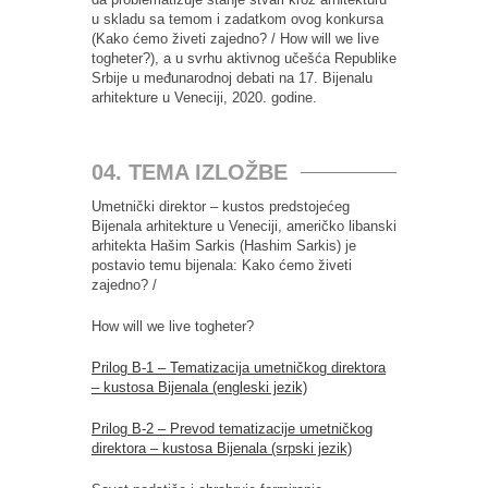
u skladu sa temom i zadatkom ovog konkursa
(Kako ćemo živeti zajedno? / How will we live
togheter?), a u svrhu aktivnog učešća Republike
Srbije u međunarodnoj debati na 17. Bijenalu
arhitekture u Veneciji, 2020. godine.
04. TEMA IZLOŽBE
Umetnički direktor – kustos predstojećeg
Bijenala arhitekture u Veneciji, američko libanski
arhitekta Hašim Sarkis (Hashim Sarkis) je
postavio temu bijenala: Kako ćemo živeti
zajedno? /
How will we live togheter?
Prilog B-1 – Tematizacija umetničkog direktora
– kustosa Bijenala (engleski jezik)
Prilog B-2 – Prevod tematizacije umetničkog
direktora – kustosa Bijenala (srpski jezik)