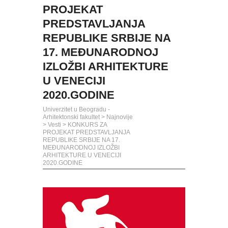
PROJEKAT
PREDSTAVLJANJA
REPUBLIKE SRBIJE NA
17. MEĐUNARODNOJ
IZLOŽBI ARHITEKTURE
U VENECIJI
2020.GODINE
Univerzitet u Beogradu -
Arhitektonski fakultet
>
Najnovije
>
Vesti
>
KONKURS ZA
PROJEKAT PREDSTAVLJANJA
REPUBLIKE SRBIJE NA 17.
MEĐUNARODNOJ IZLOŽBI
ARHITEKTURE U VENECIJI
2020.GODINE