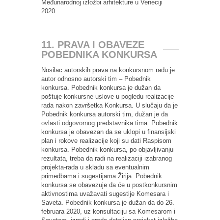
Međunarodnoj izložbi arhitekture u Veneciji
2020.
11. PRAVA I OBAVEZE
POBEDNIKA KONKURSA
Nosilac autorskih prava na konkursnom radu je
autor odnosno autorski tim – Pobednik
konkursa. Pobednik konkursa je dužan da
poštuje konkursne uslove u pogledu realizacije
rada nakon završetka Konkursa. U slučaju da je
Pobednik konkursa autorski tim, dužan je da
ovlasti odgovornog predstavnika tima. Pobednik
konkursa je obavezan da se uklopi u finansijski
plan i rokove realizacije koji su dati Raspisom
konkursa. Pobednik konkursa, po objavljivanju
rezultata, treba da radi na realizaciji izabranog
projekta-rada u skladu sa eventualnim
primedbama i sugestijama Žirija. Pobednik
konkursa se obavezuje da će u postkonkursnim
aktivnostima uvažavati sugestije Komesara i
Saveta. Pobednik konkursa je dužan da do 26.
februara 2020, uz konsultaciju sa Komesarom i