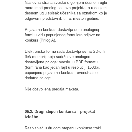
Naslovna strana sveske u gornjem desnom uglu
mora imati predlog naslova projekta, a u donjem
desnom uglu spisak učesnika sa oznakom ko je
odgovorni predstavnik tima, mesto i godinu.
Prijava na konkurs dostavlja se u analognoj
formi u vidu popunjenog formulara prijave na
konkurs (Prilog A).
Elektronska forma rada dostavlja se na SD-u ili
fleš memoriji koja sadrži sve analogno
dostavljene priloge: svesku u PDF formatu
(formirana kao jedan fajl) u rezoluciji 150dpi,
popunjenu prijavu na konkurs, evenutualne
dodatne priloge.
Nije dozvoljena predaja maketa.
06.2. Drugi stepen konkursa – projekat
izložbe
Raspisivač u drugom stepenu konkursa traži