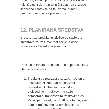
Savetom, izradi i preda detaljan projekat izložbe
(uključujući i detaljan tehnički opis, opis izrade
izložbene postavke sa rokovima izrade i
precizan predmer sa predračunom).
12. PLANIRANA SREDSTVA
Sredstva za produkciju izložbe se sastoje iz
sredstava za troškove realizacije izložbe i
troškova za Pobednika konkursa.
Učesnici konkursa treba da se uklope u sledeća
planirana sredstva:
Troškovi za realizaciju izložbe – oprema
postavke izložbe, rad na realizaciji
postavke izložbe (sa materijalom,
proizvodnjom, troškovi montaže i
demontaže, transportnim troškovima do
Venecije i nazad, bez troškova barže, kao i
putnim troškovima sa smeštajem za