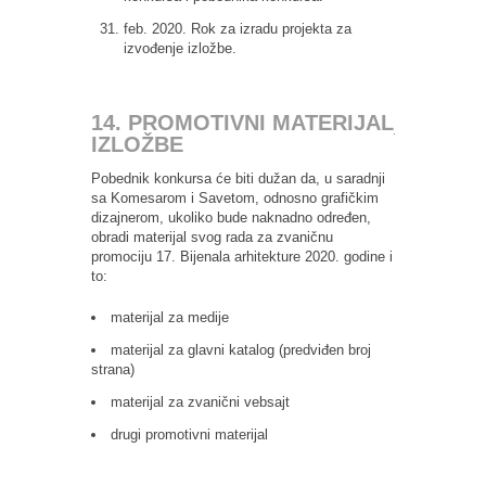
feb. 2020. Rok za izradu projekta za
izvođenje izložbe.
14. PROMOTIVNI MATERIJAL
IZLOŽBE
Pobednik konkursa će biti dužan da, u saradnji
sa Komesarom i Savetom, odnosno grafičkim
dizajnerom, ukoliko bude naknadno određen,
obradi materijal svog rada za zvaničnu
promociju 17. Bijenala arhitekture 2020. godine i
to:
materijal za medije
materijal za glavni katalog (predviđen broj
strana)
materijal za zvanični vebsajt
drugi promotivni materijal