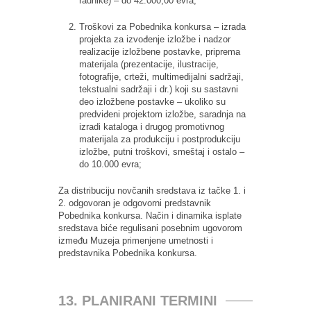
radnike) – do 42.000,00 evra;
Troškovi za Pobednika konkursa – izrada
projekta za izvođenje izložbe i nadzor
realizacije izložbene postavke, priprema
materijala (prezentacije, ilustracije,
fotografije, crteži, multimedijalni sadržaji,
tekstualni sadržaji i dr.) koji su sastavni
deo izložbene postavke – ukoliko su
predviđeni projektom izložbe, saradnja na
izradi kataloga i drugog promotivnog
materijala za produkciju i postprodukciju
izložbe, putni troškovi, smeštaj i ostalo –
do 10.000 evra;
Za distribuciju novčanih sredstava iz tačke 1. i
2. odgovoran je odgovorni predstavnik
Pobednika konkursa. Način i dinamika isplate
sredstava biće regulisani posebnim ugovorom
između Muzeja primenjene umetnosti i
predstavnika Pobednika konkursa.
13. PLANIRANI TERMINI