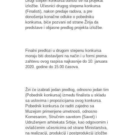
Drugi stepen konkursa odnosi se na projekat
izložbe. Učesnici drugog stepena konkursa
(Finalisti), nakon predaje radova, a pre
donošenja konačne odluke o pobedniku
konkursa, biće pozvani od strane Žirija da
predstave i objasne predlog projekta izložbe.
Finalni predlozi u drugom stepenu konkursa
moraju biti dostavljeni na način i u formi prema
zahtevu ovog raspisa najkasnije do 10. januara
2020. godine do 15.00 časova.
Žiri će izabrati jedan predlog, odnosno jedan tim
(Pobednik konkursa) između finalista u skladu
sa uslovima i propozicijama ovog konkursa.
Pobednik konkursa će raditi zajedno sa
Muzejom primenjene umetnosti, odnosno
Komesarom, Stručnim savetom (Savet) i
Udruženjem arhitekata Srbije, kao odgovornim i
ovlašćenim učesnicima od strane Ministarstva,
na realizaciji, produkciji i postprodukciji izložbe