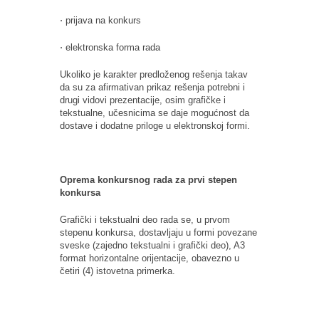
⋅ prijava na konkurs
⋅ elektronska forma rada
Ukoliko je karakter predloženog rešenja takav
da su za afirmativan prikaz rešenja potrebni i
drugi vidovi prezentacije, osim grafičke i
tekstualne, učesnicima se daje mogućnost da
dostave i dodatne priloge u elektronskoj formi.
Oprema konkursnog rada za prvi stepen
konkursa
Grafički i tekstualni deo rada se, u prvom
stepenu konkursa, dostavljaju u formi povezane
sveske (zajedno tekstualni i grafički deo), A3
format horizontalne orijentacije, obavezno u
četiri (4) istovetna primerka.