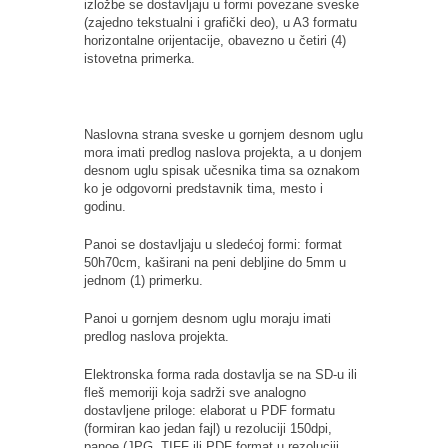
izložbe se dostavljaju u formi povezane sveske
(zajedno tekstualni i grafički deo), u A3 formatu
horizontalne orijentacije, obavezno u četiri (4)
istovetna primerka.
Naslovna strana sveske u gornjem desnom uglu
mora imati predlog naslova projekta, a u donjem
desnom uglu spisak učesnika tima sa oznakom
ko je odgovorni predstavnik tima, mesto i
godinu.
Panoi se dostavljaju u sledećoj formi: format
50h70cm, kaširani na peni debljine do 5mm u
jednom (1) primerku.
Panoi u gornjem desnom uglu moraju imati
predlog naslova projekta.
Elektronska forma rada dostavlja se na SD-u ili
fleš memoriji koja sadrži sve analogno
dostavljene priloge: elaborat u PDF formatu
(formiran kao jedan fajl) u rezoluciji 150dpi,
panoe (JPG, TIFF ili PDF format u rezoluciji