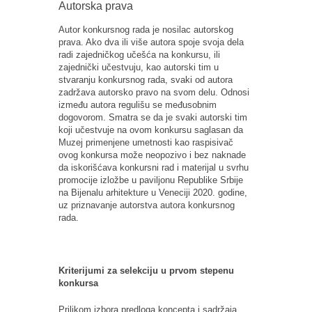
Autorska prava
Autor konkursnog rada je nosilac autorskog
prava. Ako dva ili više autora spoje svoja dela
radi zajedničkog učešća na konkursu, ili
zajednički učestvuju, kao autorski tim u
stvaranju konkursnog rada, svaki od autora
zadržava autorsko pravo na svom delu. Odnosi
između autora regulišu se međusobnim
dogovorom. Smatra se da je svaki autorski tim
koji učestvuje na ovom konkursu saglasan da
Muzej primenjene umetnosti kao raspisivač
ovog konkursa može neopozivo i bez naknade
da iskorišćava konkursni rad i materijal u svrhu
promocije izložbe u paviljonu Republike Srbije
na Bijenalu arhitekture u Veneciji 2020. godine,
uz priznavanje autorstva autora konkursnog
rada.
Kriterijumi za selekciju u prvom stepenu
konkursa
Prilikom izbora predloga koncepta i sadržaja