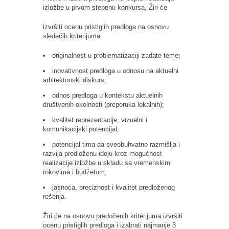
izložbe u prvom stepenu konkursa, Žiri će
izvršiti ocenu pristiglih predloga na osnovu
sledećih kriterijuma:
originalnost u problematizaciji zadate teme;
inovativnost predloga u odnosu na aktuelni
arhitektonski diskurs;
odnos predloga u kontekstu aktuelnih
društvenih okolnosti (preporuka lokalnih);
kvalitet reprezentacije, vizuelni i
komunikacijski potencijal;
potencijal tima da sveobuhvatno razmišlja i
razvija predloženu ideju kroz mogućnost
realizacije izložbe u skladu sa vremenskim
rokovima i budžetom;
jasnoća, preciznost i kvalitet predloženog
rešenja.
Žiri će na osnovu predočenih kriterijuma izvršiti
ocenu pristiglih predloga i izabrati najmanje 3