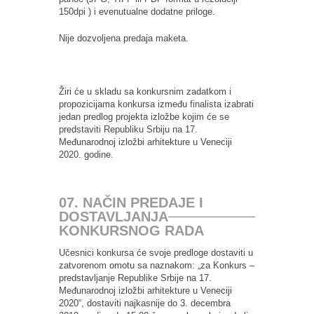
150dpi ) i evenutualne dodatne priloge.
Nije dozvoljena predaja maketa.
Žiri će u skladu sa konkursnim zadatkom i
propozicijama konkursa između finalista izabrati
jedan predlog projekta izložbe kojim će se
predstaviti Republiku Srbiju na 17.
Međunarodnoj izložbi arhitekture u Veneciji
2020. godine.
07. NAČIN PREDAJE I
DOSTAVLJANJA
KONKURSNOG RADA
Učesnici konkursa će svoje predloge dostaviti u
zatvorenom omotu sa naznakom: „za Konkurs –
predstavljanje Republike Srbije na 17.
Međunarodnoj izložbi arhitekture u Veneciji
2020“, dostaviti najkasnije do 3. decembra