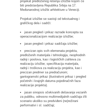
projekat predloženog rešenja izložbe kojom će
biti predstavljena Republika Srbija na 17.
Međunarodnoj izložbi arhitekture u Veneciji.
Projekat izložbe se sastoji od tekstualnog i
grafičkog dela i sadrži:
jasan pregled i prikaz razrade koncepta sa
operacionalizacijom realizacije izložbe;
jasan pregled i prikaz sadržaja izložbe;
precizan opis svih elemenata projekta,
predloženih materijala i tehnologija, neophodnih
radnji i poslova, kao i logističkih zahteva za
realizaciju izložbe; specifikacija materijala,
radnji i troškova za realizaciju projekta, kao i
precizan predmer sa predračunom;
gantogramski prikaz (ilustrativni prikaz i pregled
početnih i krajnjih datuma pojedinačnih faza
realizacije projekta).
jasan sinopsis očekivanih dešavanja vezanih
za publiku, odnosno multimedijalnih sadržaja i/ili
scenario ukoliko su predviđeni (ne)režirani
performativi i sl. sadržaji;