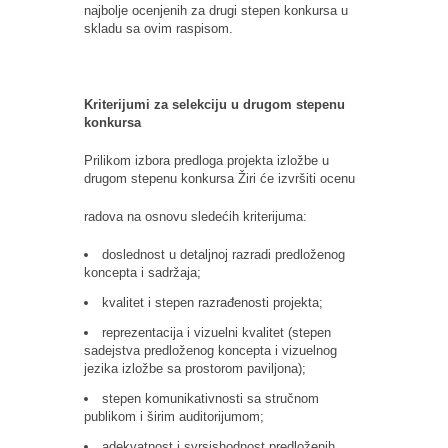
najbolje ocenjenih za drugi stepen konkursa u
skladu sa ovim raspisom.
Kriterijumi za selekciju u drugom stepenu
konkursa
Prilikom izbora predloga projekta izložbe u
drugom stepenu konkursa Žiri će izvršiti ocenu
radova na osnovu sledećih kriterijuma:
doslednost u detaljnoj razradi predloženog
koncepta i sadržaja;
kvalitet i stepen razrađenosti projekta;
reprezentacija i vizuelni kvalitet (stepen
sadejstva predloženog koncepta i vizuelnog
jezika izložbe sa prostorom paviljona);
stepen komunikativnosti sa stručnom
publikom i širim auditorijumom;
adekvatnost i svrsishodnost predloženih