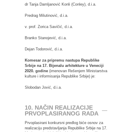
dr Tanja Damljanović Konli (Conley), d.i.a.
Predrag Milutinović, d.i.a.
v. prof. Zorica Savičić, d.i.a.
Branko Stanojević, d.i.a.
Dejan Todorović, d.i.a.
Komesar za pripremu nastupa Republike
Srbije na 17. Bijenalu arhitekture u
Veneciji
2020. godine
(imenovan Rešenjem Ministarstva
kulture i informisanja Republike Srbije) je:
Slobodan Jović, d.i.a.
10. NAČIN REALIZACIJE
PRVOPLASIRANOG RADA
Prvoplasirani konkursni predlog biće osnov za
realizaciju predstavljanja Republike Srbije na 17.