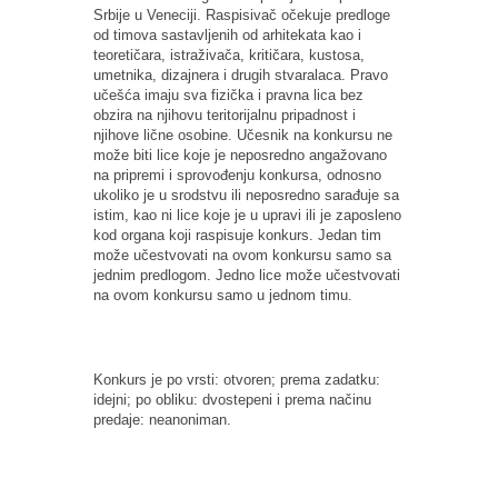
Srbije u Veneciji. Raspisivač očekuje predloge
od timova sastavljenih od arhitekata kao i
teoretičara, istraživača, kritičara, kustosa,
umetnika, dizajnera i drugih stvaralaca. Pravo
učešća imaju sva fizička i pravna lica bez
obzira na njihovu teritorijalnu pripadnost i
njihove lične osobine. Učesnik na konkursu ne
može biti lice koje je neposredno angažovano
na pripremi i sprovođenju konkursa, odnosno
ukoliko je u srodstvu ili neposredno sarađuje sa
istim, kao ni lice koje je u upravi ili je zaposleno
kod organa koji raspisuje konkurs. Jedan tim
može učestvovati na ovom konkursu samo sa
jednim predlogom. Jedno lice može učestvovati
na ovom konkursu samo u jednom timu.
Konkurs je po vrsti: otvoren; prema zadatku:
idejni; po obliku: dvostepeni i prema načinu
predaje: neanoniman.