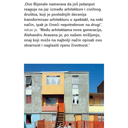
„
Ovo Bijenale namerava da još jedanput
reaguje na jaz između arhitekture i civilnog
društva, koji je poslednjih decenija
transformisao arhitekturu u spektakl, na neki
način, ipak je čineći nepotrebnom na drugi
“,
rekao je. “
Među arhitektama nove generacije,
Alehandro Aravena je, po našem mišljenju,
onaj koji može na najbolji način opisati ovu
stvarnost i naglasiti njenu životnost.
“