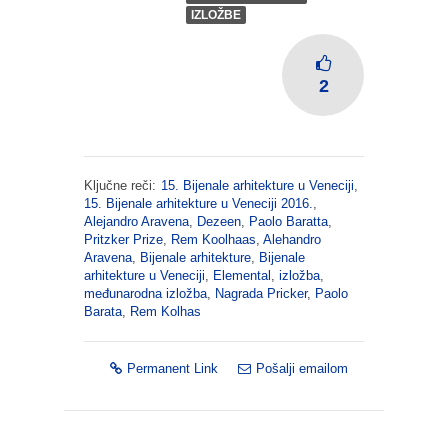
IZLOŽBE
2
Ključne reči:
15. Bijenale arhitekture u Veneciji
,
15. Bijenale arhitekture u Veneciji 2016.
,
Alejandro Aravena
,
Dezeen
,
Paolo Baratta
,
Pritzker Prize
,
Rem Koolhaas
,
Alehandro
Aravena
,
Bijenale arhitekture
,
Bijenale
arhitekture u Veneciji
,
Elemental
,
izložba
,
međunarodna izložba
,
Nagrada Pricker
,
Paolo
Barata
,
Rem Kolhas
Permanent Link
Pošalji emailom