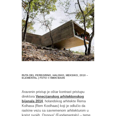
RUTA DEL PEREGRINO, HALISKO, MEKSIKO, 2010 –
ELEMENTAL | FOTO © IWAN BAAN
Aravenin pristup je oštar kontrast pristupu
direktora
Venecijanskog arhitektonskog
bijenala 2014
, holandskog arhitekte Rema
Kolhasa (Rem Koolhaas) koji je odlučio da
raskine vezu sa savremenom arhitekturom u
korist svojih „Osnova“ (Fundamentals) – teme