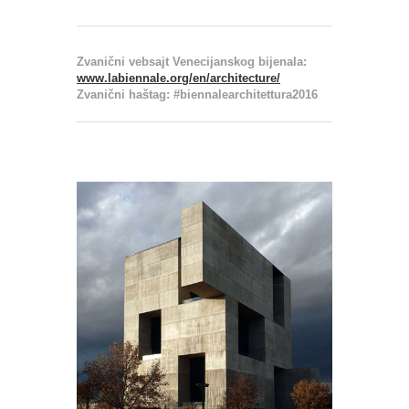
Zvanični vebsajt Venecijanskog bijenala:
www.labiennale.org/en/architecture/
Zvanični haštag: #biennalearchitettura2016