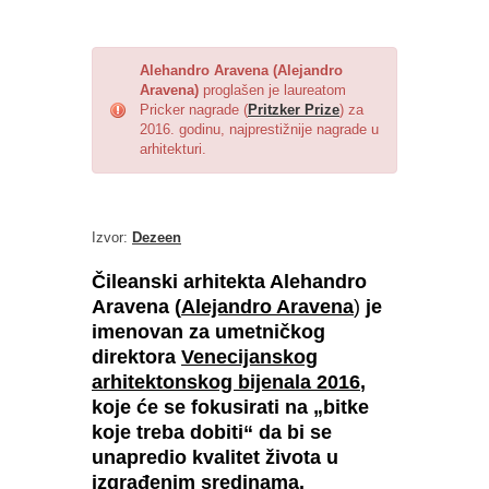
Alehandro Aravena (Alejandro
Aravena)
proglašen je laureatom
Pricker nagrade (
Pritzker Prize
) za
2016. godinu, najprestižnije nagrade u
arhitekturi.
Izvor:
Dezeen
Čileanski arhitekta Alehandro
Aravena (
Alejandro Aravena
)
je
imenovan za umetničkog
direktora
Venecijanskog
arhitektonskog bijenala 2016
,
koje će se fokusirati na „bitke
koje treba dobiti“ da bi se
unapredio kvalitet života u
izgrađenim sredinama.