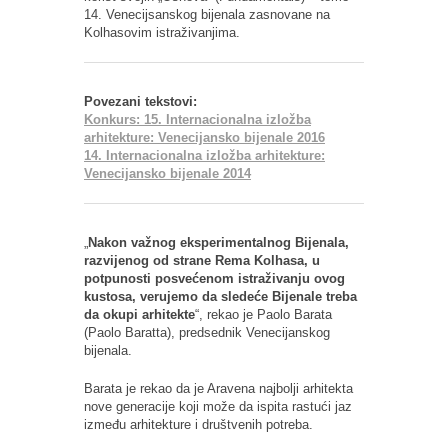
14. Venecijsanskog bijenala zasnovane na
Kolhasovim istraživanjima.
Povezani tekstovi:
Konkurs: 15. Internacionalna izložba
arhitekture: Venecijansko bijenale 2016
14. Internacionalna izložba arhitekture:
Venecijansko bijenale 2014
„
Nakon važnog eksperimentalnog Bijenala,
razvijenog od strane Rema Kolhasa, u
potpunosti posvećenom istraživanju ovog
kustosa, verujemo da sledeće Bijenale treba
da okupi arhitekte
“, rekao je Paolo Barata
(Paolo Baratta), predsednik Venecijanskog
bijenala.
Barata je rekao da je Aravena najbolji arhitekta
nove generacije koji može da ispita rastući jaz
između arhitekture i društvenih potreba.