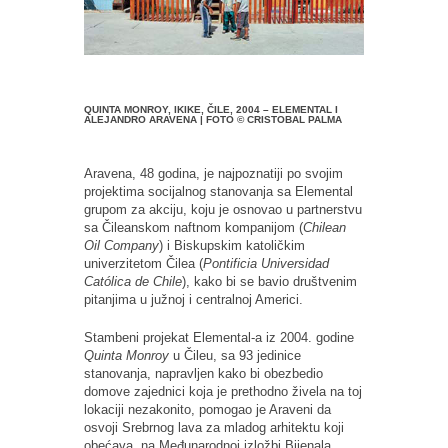
QUINTA MONROY, IKIKE, ČILE, 2004 – ELEMENTAL I
ALEJANDRO ARAVENA | FOTO © CRISTOBAL PALMA
Aravena, 48 godina, je najpoznatiji po svojim
projektima socijalnog stanovanja sa Elemental
grupom za akciju, koju je osnovao u partnerstvu
sa Čileanskom naftnom kompanijom (
Chilean
Oil Company
) i Biskupskim katoličkim
univerzitetom Čilea (
Pontificia Universidad
Católica de Chile
), kako bi se bavio društvenim
pitanjima u južnoj i centralnoj Americi.
Stambeni projekat Elemental-a iz 2004. godine
Quinta Monroy
u Čileu, sa 93 jedinice
stanovanja, napravljen kako bi obezbedio
domove zajednici koja je prethodno živela na toj
lokaciji nezakonito, pomogao je Araveni da
osvoji Srebrnog lava za mladog arhitektu koji
obećava, na Međunarodnoj izložbi Bijenala