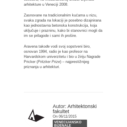
arhitekture u Veneciji 2008.
Zasnovane na tradicionalnim kućama u nizu,
svaka zgrada na lokaciji je posebno dizajnirana
kao jednostavna betonska konstrukcija, koja
uključuje i prazninu, kako bi stanovnici mogli da
im se prilagode i sami ih prošire.
Aravena takođe vodi svoj sopstveni biro,
osnovan 1994, radio je kao profesor na
Harvardskom univerzitetu i bio u žiriju Nagrade
Pricker (
Pritzker Prize
) – najprestižnijeg
priznanja u arhitekturi.
Autor:
Arhitektonski
fakultet
On 06/11/2015
VENECIJANSKO
BIJENALE