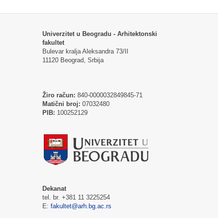
Univerzitet u Beogradu - Arhitektonski
fakultet
Bulevar kralja Aleksandra 73/II
11120 Beograd, Srbija
Žiro račun:
840-0000032849845-71
Matični broj:
07032480
PIB:
100252129
Dekanat
tel. br. +381 11 3225254
E:
fakultet@arh.bg.ac.rs