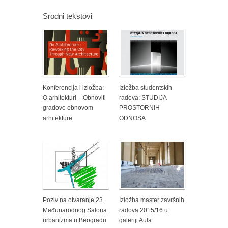
Srodni tekstovi
Konferencija i izložba:
Izložba studentskih
O arhitekturi – Obnoviti
radova: STUDIJA
gradove obnovom
PROSTORNIH
arhitekture
ODNOSA
Poziv na otvaranje 23.
Izložba master završnih
Međunarodnog Salona
radova 2015/16 u
urbanizma u Beogradu
galeriji Aula