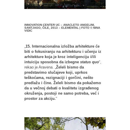
INNOVATION CENTER UC – ANACLETO ANGELINI,
SANTJAGO, ČILE, 2013 – ELEMENTAL | FOTO © NINA
VIDIC
„
15. Internacionalna izložba arhitekture će
biti o fokusiranju na arhitekturu i učenju iz
arhitekture koja je kroz inteligenciju i/ili
intuiciju sposobna da izbegne
status quo
“,
rekao je Aravena. „
Želeli bismo da
predstavimo slučajeve koji, uprkos
teškoćama, rezignaciji i gorčini, nešto
predlažu i čine. Želeli bismo da pokažemo
da u večnoj debati o kvalitetu izgrađenog
okruženja, postoji ne samo potreba, već i
prostor za akciju.
“