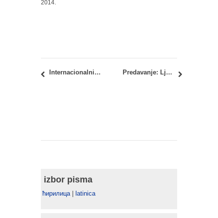
2014.
Internacionalni konkurs: Paviljon za festival MEXTROPOLI 2016
Predavanje: Ljudi i prostor – Piter Barber (Peter Barber)
izbor pisma
ћирилица
|
latinica