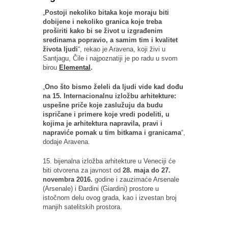
„
Postoji nekoliko bitaka koje moraju biti
dobijene i nekoliko granica koje treba
proširiti kako bi se život u izgrađenim
sredinama popravio, a samim tim i kvalitet
života ljudi
“, rekao je Aravena, koji živi u
Santjagu, Čile i najpoznatiji je po radu u svom
birou
Elemental
.
„
Ono što bismo želeli da ljudi vide kad dođu
na 15. Internacionalnu izložbu arhitekture:
uspešne priče koje zaslužuju da budu
ispričane i primere koje vredi podeliti, u
kojima je arhitektura napravila, pravi i
napraviće pomak u tim bitkama i granicama
“,
dodaje Aravena.
15. bijenalna izložba arhitekture u Veneciji će
biti otvorena za javnost od
28. maja do 27.
novembra 2016.
godine i zauzimaće Arsenale
(Arsenale) i Đardini (Giardini) prostore u
istočnom delu ovog grada, kao i izvestan broj
manjih satelitskih prostora.