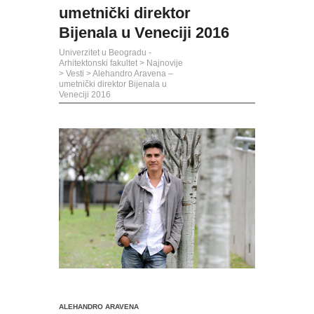
umetnički direktor
Bijenala u Veneciji 2016
Univerzitet u Beogradu -
Arhitektonski fakultet
>
Najnovije
>
Vesti
>
Alehandro Aravena –
umetnički direktor Bijenala u
Veneciji 2016
ALEHANDRO ARAVENA