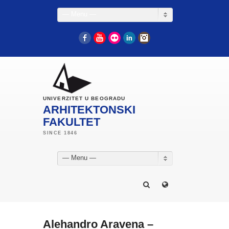
— Menu —
Facebook
YouTube
Flickr
LinkedIn
Instagram
UNIVERZITET U BEOGRADU
ARHITEKTONSKI
FAKULTET
— Menu —
Alehandro Aravena –