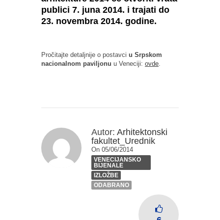
publici 7. juna 2014. i trajati do
23. novembra 2014. godine.
Pročitajte detaljnije o postavci
u Srpskom
nacionalnom paviljonu
u Veneciji:
ovde
.
Autor:
Arhitektonski
fakultet_Urednik
On 05/06/2014
VENECIJANSKO
BIJENALE
IZLOŽBE
ODABRANO
6