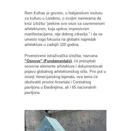
Rem Kolhas je govorio, u Italijanskom insitutu
za kulturu u Londonu, o svojim namerama da
kroz izložbu ”prekine sve veze sa savremenom
arhitekturom, koja uprkos impresivnim
manifestacijama, nije dobrog zdravlja ” i da se
umesto toga fokusira na globalni napredak
arhitekture u zadnjih 100 godina.
Prvenstveno istraživačka izložba, nazvana
”Osnove” (Fundamentals)
, će preispitati
osnovne elemente arhitekture i dokumentovati
pojavu globalnog arhitektonskog stila. Prvi put u
istoriji Venecijanskog bijenala, ova tema će
obuhvatiti prostor Arsenala i Centralnog
paviljona u Đardinijima, ali i 65 nacionalnih
paviljona.