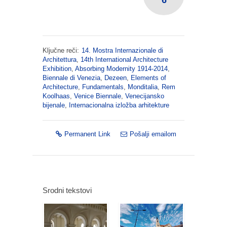
Ključne reči:
14. Mostra Internazionale di
Architettura
,
14th International Architecture
Exhibition
,
Absorbing Modernity 1914-2014
,
Biennale di Venezia
,
Dezeen
,
Elements of
Architecture
,
Fundamentals
,
Monditalia
,
Rem
Koolhaas
,
Venice Biennale
,
Venecijansko
bijenale
,
Internacionalna izložba arhitekture
Permanent Link
Pošalji emailom
Srodni tekstovi