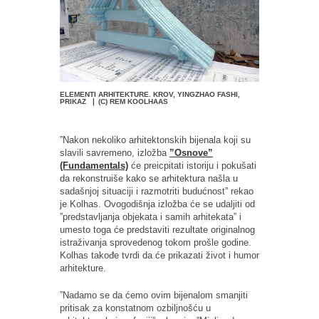
ELEMENTI ARHITEKTURE. KROV, YINGZHAO FASHI,
PRIKAZ ❘ (C) REM KOOLHAAS
”Nakon nekoliko arhitektonskih bijenala koji su
slavili savremeno, izložba
”Osnove”
(Fundamentals)
će preicpitati istoriju i pokušati
da rekonstruiše kako se arhitektura našla u
sadašnjoj situaciji i razmotriti budućnost” rekao
je Kolhas. Ovogodišnja izložba će se udaljiti od
”predstavljanja objekata i samih arhitekata” i
umesto toga će predstaviti rezultate originalnog
istraživanja sprovedenog tokom prošle godine.
Kolhas takođe tvrdi da će prikazati život i humor
arhitekture.
”Nadamo se da ćemo ovim bijenalom smanjiti
pritisak za konstatnom ozbiljnošću u