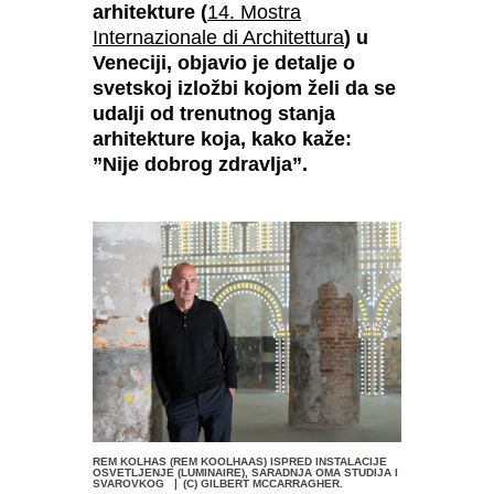
arhitekture (
14. Mostra
Internazionale di Architettura
) u
Veneciji, objavio je detalje o
svetskoj izložbi kojom želi da se
udalji od trenutnog stanja
arhitekture koja, kako kaže:
”Nije dobrog zdravlja”.
REM KOLHAS (REM KOOLHAAS) ISPRED INSTALACIJE
OSVETLJENJE (LUMINAIRE), SARADNJA OMA STUDIJA I
SVAROVKOG ❘ (C) GILBERT MCCARRAGHER.