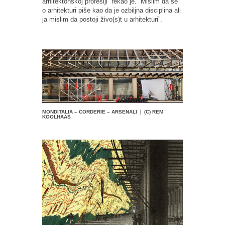
arhitektonskoj profesiji” rekao je. ”Mislim da se
o arhitekturi piše kao da je ozbiljna disciplina ali
ja mislim da postoji živo(s)t u arhitekturi”.
MONDITALIA – CORDERIE – ARSENALI ❘ (C) REM
KOOLHAAS