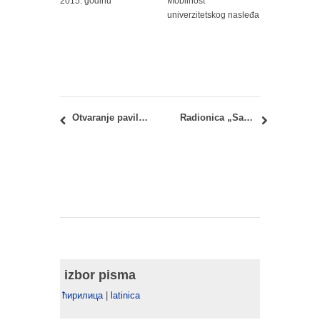
2015. godinu
Mobilnost
univerzitetskog nasleđa
Otvaranje paviljona Srbije na Venecijanskom bijenalu arhitekture 2014.
Radionica „Savamalski govor tela“ na Mikser festivalu 2014.
izbor pisma
ћирилица
|
latinica