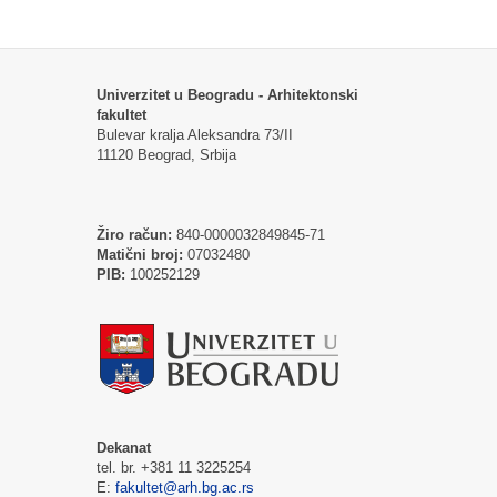
Univerzitet u Beogradu - Arhitektonski
fakultet
Bulevar kralja Aleksandra 73/II
11120 Beograd, Srbija
Žiro račun:
840-0000032849845-71
Matični broj:
07032480
PIB:
100252129
Dekanat
tel. br. +381 11 3225254
E:
fakultet@arh.bg.ac.rs