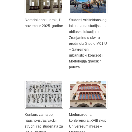
Neradni dan: utorak, 11.
Studenti Arhitektonskog
novembar 2025. godine
fakulteta na studijskom
obilasku lokacija u
Zrenjaninu u okviru
predmeta Studio M01IU
– Savremeni
urbanistički koncepti i
Morfologija gradskih
poteza
Konkurs za najbolji
Međunarodna
naučno-istraživački i
konferencija: XVIII skup
stručni rad studenata za
Universeum mreže –