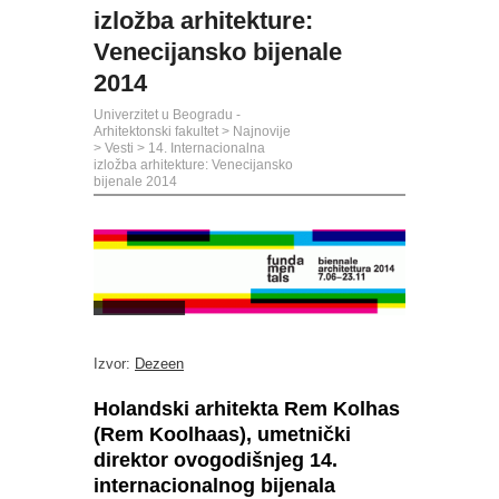
izložba arhitekture:
Venecijansko bijenale
2014
Univerzitet u Beogradu -
Arhitektonski fakultet
>
Najnovije
>
Vesti
>
14. Internacionalna
izložba arhitekture: Venecijansko
bijenale 2014
Izvor:
Dezeen
Holandski arhitekta Rem Kolhas
(Rem Koolhaas), umetnički
direktor ovogodišnjeg 14.
internacionalnog bijenala