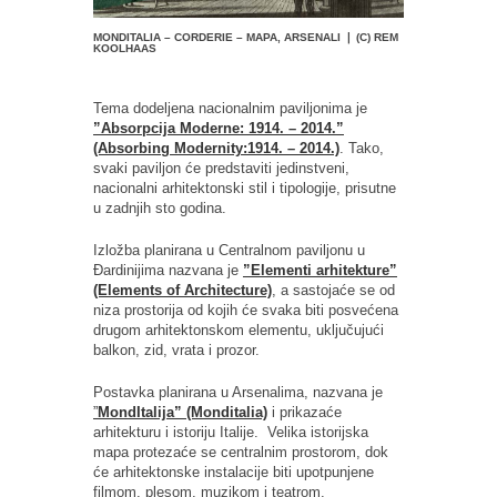
MONDITALIA – CORDERIE – MAPA, ARSENALI ❘ (C) REM
KOOLHAAS
Tema dodeljena nacionalnim paviljonima je
”Absorpcija Moderne: 1914. – 2014.”
(Absorbing Modernity:1914. – 2014.)
. Tako,
svaki paviljon će predstaviti jedinstveni,
nacionalni arhitektonski stil i tipologije, prisutne
u zadnjih sto godina.
Izložba planirana u Centralnom paviljonu u
Đardinijima nazvana je
”Elementi arhitekture”
(Elements of Architecture)
, a sastojaće se od
niza prostorija od kojih će svaka biti posvećena
drugom arhitektonskom elementu, uključujući
balkon, zid, vrata i prozor.
Postavka planirana u Arsenalima, nazvana je
”
MondItalija” (Monditalia)
i prikazaće
arhitekturu i istoriju Italije. Velika istorijska
mapa protezaće se centralnim prostorom, dok
će arhitektonske instalacije biti upotpunjene
filmom, plesom, muzikom i teatrom.