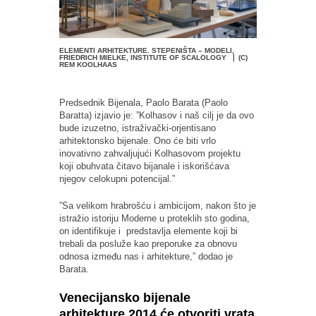
ELEMENTI ARHITEKTURE. STEPENIŠTA – MODELI,
FRIEDRICH MIELKE, INSTITUTE OF SCALOLOGY ❘ (C)
REM KOOLHAAS
Predsednik Bijenala, Paolo Barata (Paolo
Baratta) izjavio je: ”Kolhasov i naš cilj je da ovo
bude izuzetno, istraživački-orjentisano
arhitektonsko bijenale. Ono će biti vrlo
inovativno zahvaljujući Kolhasovom projektu
koji obuhvata čitavo bijanale i iskorišćava
njegov celokupni potencijal.”
”Sa velikom hrabrošću i ambicijom, nakon što je
istražio istoriju Moderne u proteklih sto godina,
on identifikuje i predstavlja elemente koji bi
trebali da posluže kao preporuke za obnovu
odnosa između nas i arhitekture,” dodao je
Barata.
Venecijansko bijenale
arhitekture 2014 će otvoriti vrata