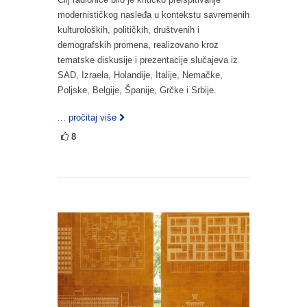
modernističkog nasleđa u kontekstu savremenih
kulturoloških, političkih, društvenih i
demografskih promena, realizovano kroz
tematske diskusije i prezentacije slučajeva iz
SAD, Izraela, Holandije, Italije, Nemačke,
Poljske, Belgije, Španije, Grčke i Srbije.
... pročitaj više
8