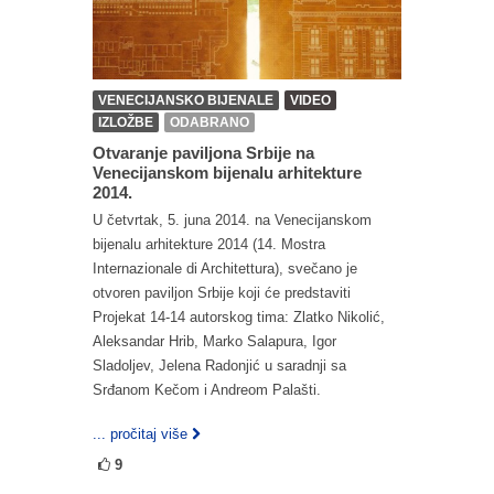
VENECIJANSKO BIJENALE
VIDEO
IZLOŽBE
ODABRANO
Otvaranje paviljona Srbije na
Venecijanskom bijenalu arhitekture
2014.
U četvrtak, 5. juna 2014. na Venecijanskom
bijenalu arhitekture 2014 (14. Mostra
Internazionale di Architettura), svečano je
otvoren paviljon Srbije koji će predstaviti
Projekat 14-14 autorskog tima: Zlatko Nikolić,
Aleksandar Hrib, Marko Salapura, Igor
Sladoljev, Jelena Radonjić u saradnji sa
Srđanom Kečom i Andreom Palašti.
... pročitaj više
9