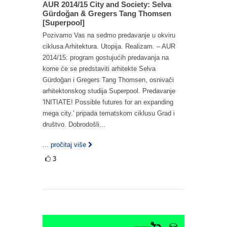
AUR 2014/15 City and Society: Selva
Gürdoğan & Gregers Tang Thomsen
[Superpool]
Pozivamo Vas na sedmo predavanje u okviru
ciklusa Arhitektura. Utopija. Realizam. – AUR
2014/15: program gostujućih predavanja na
kome će se predstaviti arhitekte Selva
Gürdoğan i Gregers Tang Thomsen, osnivači
arhitektonskog studija Superpool. Predavanje
'INITIATE! Possible futures for an expanding
mega city.' pripada tematskom ciklusu Grad i
društvo. Dobrodošli...
... pročitaj više
3