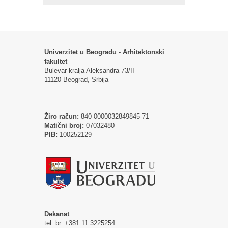
Univerzitet u Beogradu - Arhitektonski
fakultet
Bulevar kralja Aleksandra 73/II
11120 Beograd, Srbija
Žiro račun:
840-0000032849845-71
Matični broj:
07032480
PIB:
100252129
Dekanat
tel. br. +381 11 3225254