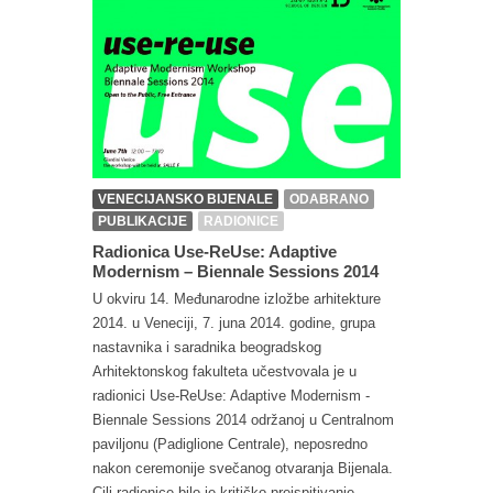
VENECIJANSKO BIJENALE
ODABRANO
PUBLIKACIJE
RADIONICE
Radionica Use-ReUse: Adaptive
Modernism – Biennale Sessions 2014
U okviru 14. Međunarodne izložbe arhitekture
2014. u Veneciji, 7. juna 2014. godine, grupa
nastavnika i saradnika beogradskog
Arhitektonskog fakulteta učestvovala je u
radionici Use-ReUse: Adaptive Modernism -
Biennale Sessions 2014 održanoj u Centralnom
paviljonu (Padiglione Centrale), neposredno
nakon ceremonije svečanog otvaranja Bijenala.
Cilj radionice bilo je kritičko preispitivanje