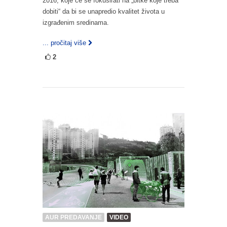
2016, koje će se fokusirati na „bitke koje treba
dobiti“ da bi se unapredio kvalitet života u
izgrađenim sredinama.
... pročitaj više
2
AUR PREDAVANJE
VIDEO