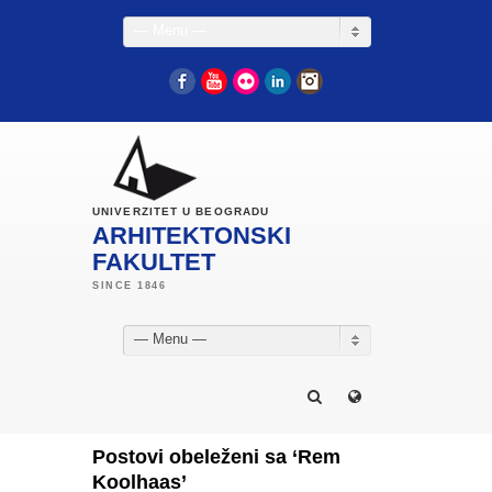
— Menu —
Facebook
YouTube
Flickr
LinkedIn
Instagram
UNIVERZITET U BEOGRADU
ARHITEKTONSKI
FAKULTET
— Menu —
Postovi obeleženi sa ‘Rem
Koolhaas’