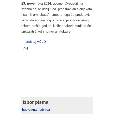
23. novembra 2014.
godine. Ovogodišnja
izložba će se udaljiti od ”predstavljanja objekata
i samih arhitekata” i umesto toga će predstaviti
rezultate originalnog istraživanja sprovedenog
tokom prošle godine. Kolhas takođe tvrdi da će
prikazati život i humor arhitekture.
... pročitaj više
6
izbor pisma
ћирилица
|
latinica