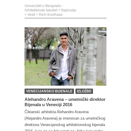
Univerzitet u Beogradu -
Arhitektonski fakultet
>
Najnovije
>
Vesti
>
Rem Koolhaas
VENECIJANSKO BIJENALE
IZLOŽBE
Alehandro Aravena – umetnički direktor
Bijenala u Veneciji 2016
Čileanski arhitekta Alehandro Aravena
(Alejandro Aravena) je imenovan za umetničkog
direktora Venecijanskog arhitektonskog bijenala