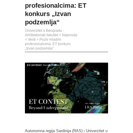
profesionalcima: ET
konkurs „Izvan
podzemlja“
Univerzitet u Beogradu -
Arhitektonski fakultet
>
Najnovije
>
Vesti
>
Poziv mladim
profesionalcima: ET konkurs
„Izvan podzemlja“
Autonomna regija Sardinija (RAS) i Univerzitet u