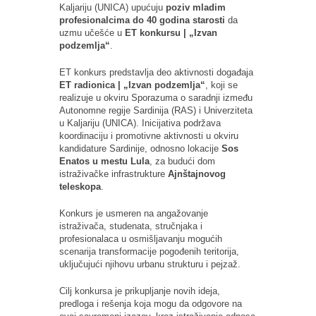
Kaljariju (UNICA) upućuju
poziv mladim
profesionalcima do 40 godina starosti
da
uzmu učešće u
ET konkursu | „Izvan
podzemlja“
.
ET konkurs predstavlja deo aktivnosti događaja
ET radionica | „Izvan podzemlja“
, koji se
realizuje u okviru Sporazuma o saradnji između
Autonomne regije Sardinija (RAS) i Univerziteta
u Kaljariju (UNICA). Inicijativa podržava
koordinaciju i promotivne aktivnosti u okviru
kandidature Sardinije, odnosno lokacije
Sos
Enatos u mestu Lula
, za budući dom
istraživačke infrastrukture
Ajnštajnovog
teleskopa
.
Konkurs je usmeren na angažovanje
istraživača, studenata, stručnjaka i
profesionalaca u osmišljavanju mogućih
scenarija transformacije pogođenih teritorija,
uključujući njihovu urbanu strukturu i pejzaž.
Cilj konkursa je prikupljanje novih ideja,
predloga i rešenja koja mogu da odgovore na