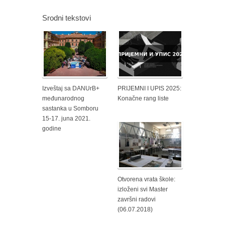
Srodni tekstovi
Izveštaj sa DANUrB+
PRIJEMNI I UPIS 2025:
međunarodnog
Konačne rang liste
sastanka u Somboru
15-17. juna 2021.
godine
Otvorena vrata škole:
izloženi svi Master
završni radovi
(06.07.2018)