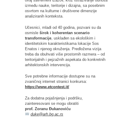
ovaj savremeni izazov, kroz istraživanje odnosa
između nauke, teritorije i dizajna, sa posebnim
osvrtom na kulturne i društvene dimenzije
analiziranih konteksta.
Učesnici, mlađi od 40 godina, pozvani su da
osmisle
širok i koherentan scenario
transformacije
, usklađen sa ekološkim i
identitetskim karakteristikama lokacije Sos
Enatos i njenog okruženja. Predložena vizija
treba da obuhvati više prostornih razmera – od
teritorijalnih i pejzažnih aspekata do konkretnih
arhitektonskih intervencija.
Sve potrebne informacije dostupne su na
zvaničnoj internet stranici konkursa:
https://www.etcontest.it/
Za dodatna pojašnjenja i podršku,
zainteresovani se mogu obratiti
prof. Zoranu Đukanoviću
duke@arh.bg.ac.rs