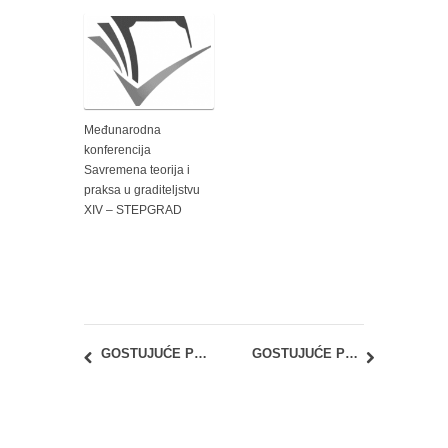
Međunarodna
konferencija
Savremena teorija i
praksa u graditeljstvu
XIV – STEPGRAD
GOSTUJUĆE PREDAVANJE – Agnese Purgatorio (Agnese Purgatorio)
GOSTUJUĆE PREDAVANJE: „Graditeljsko nasleđe – prepoznati, shvatiti, očuvati“ Estela Radonjić Živkov