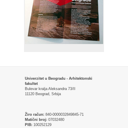
Univerzitet u Beogradu - Arhitektonski
fakultet
Bulevar kralja Aleksandra 73/II
11120 Beograd, Srbija
Žiro račun:
840-0000032849845-71
Matični broj:
07032480
PIB:
100252129