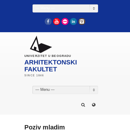
— Menu —
Facebook
YouTube
Flickr
LinkedIn
Instagram
UNIVERZITET U BEOGRADU
ARHITEKTONSKI
FAKULTET
— Menu —
Poziv mladim