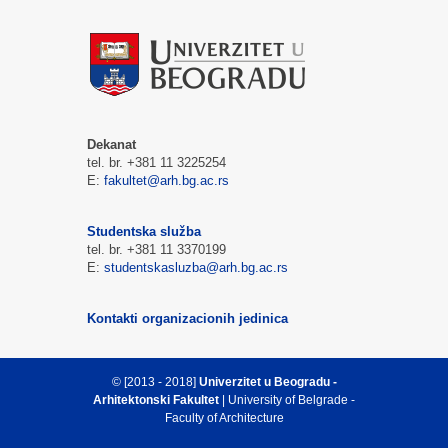
Dekanat
tel. br. +381 11 3225254
E:
fakultet@arh.bg.ac.rs
Studentska služba
tel. br. +381 11 3370199
E:
studentskasluzba@arh.bg.ac.rs
Kontakti organizacionih jedinica
© [2013 - 2018]
Univerzitet u Beogradu -
Arhitektonski Fakultet
| University of Belgrade -
Faculty of Architecture