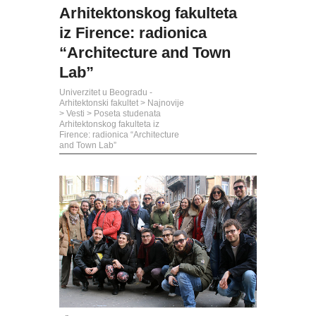
Arhitektonskog fakulteta
iz Firence: radionica
“Architecture and Town
Lab”
Univerzitet u Beogradu -
Arhitektonski fakultet
>
Najnovije
>
Vesti
>
Poseta studenata
Arhitektonskog fakulteta iz
Firence: radionica “Architecture
and Town Lab”