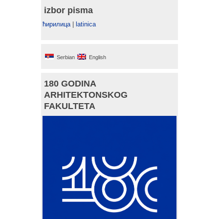
izbor pisma
ћирилица
|
latinica
Serbian
English
180 GODINA
ARHITEKTONSKOG
FAKULTETA