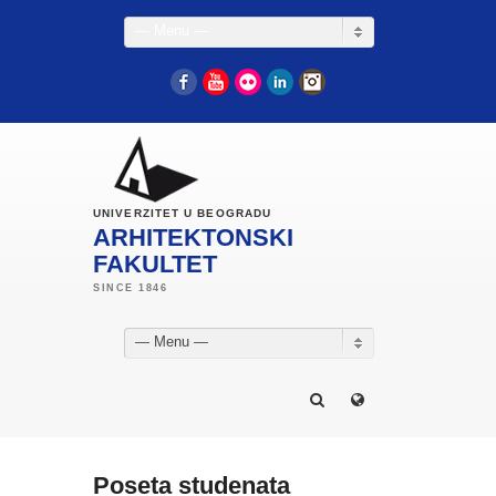
— Menu —
Facebook
YouTube
Flickr
LinkedIn
Instagram
UNIVERZITET U BEOGRADU
ARHITEKTONSKI
FAKULTET
— Menu —
Poseta studenata