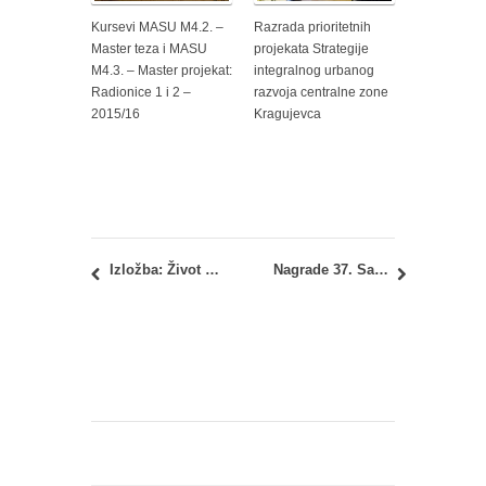
Kursevi MASU M4.2. –
Razrada prioritetnih
Master teza i MASU
projekata Strategije
M4.3. – Master projekat:
integralnog urbanog
Radionice 1 i 2 –
razvoja centralne zone
2015/16
Kragujevca
Izložba: Život na ivici. Stanovanje beogradskih Roma 1919-1941
Nagrade 37. Salona arhitekture 2015.