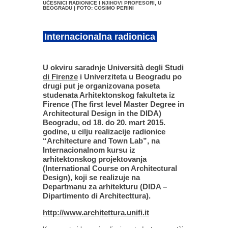
UČESNICI RADIONICE I NJIHOVI PROFESORI, U
BEOGRADU | FOTO: COSIMO PERINI
Internacionalna radionica
U okviru saradnje
Università degli Studi
di Firenze
i Univerziteta u Beogradu po
drugi put je organizovana poseta
studenata Arhitektonskog fakulteta iz
Firence (The first level Master Degree in
Architectural Design in the DIDA)
Beogradu, od 18. do 20. mart 2015.
godine, u cilju realizacije radionice
“Architecture and Town Lab”, na
Internacionalnom kursu iz
arhitektonskog projektovanja
(International Course on Architectural
Design), koji se realizuje na
Departmanu za arhitekturu (DIDA –
Dipartimento di Architecttura).
http://www.architettura.unifi.it