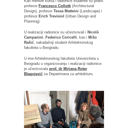
Kao mentori kursa i radionice studente su pratili:
profesor
Francesco Collotti
(Architectural
Design), profesor
Tessa Matteini
(Landscape) i
profesor
Erich Trevisiol
(Urban Design and
Planning).
U realizaciji radionice su učestvovali i
Nicolò
Campanini
,
Federico Coricelli
, kao i
Mišo
Rašić
, nakadašnji student Arhitektonskog
fakulteta u Beogradu.
U ime Arhitektonskog fakulteta Univerziteta u
Beogradu u organizovanju i realizaciji radionice
je učestvovala
prof. dr Mirjana Roter
Blagojević
sa Departmana za arhitekturu.