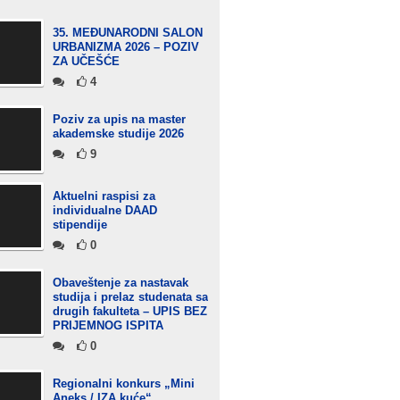
35. MEĐUNARODNI SALON
URBANIZMA 2026 – POZIV
ZA UČEŠĆE
4
Poziv za upis na master
akademske studije 2026
9
Aktuelni raspisi za
individualne DAAD
stipendije
0
Obaveštenje za nastavak
studija i prelaz studenata sa
drugih fakulteta – UPIS BEZ
PRIJEMNOG ISPITA
0
Regionalni konkurs „Mini
Aneks / IZA kuće“