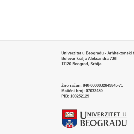
Univerzitet u Beogradu - Arhitektonski f
Bulevar kralja Aleksandra 73/II
11120 Beograd, Srbija
Žiro račun:
840-0000032849845-71
Matični broj:
07032480
PIB:
100252129