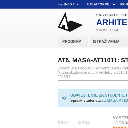
brzi INFO link
E PLATFORME:
PRIJ
UNIVERZITET U
ARHITE
PROGRAMI
ISTRAŽIVANJA
AT6. MASA-AT11011: S
Univerzitet u Beogradu - Arhitektonski fakultet
Master akademske studije Arhitektura 2016/1
2016/17
OBAVEŠTENJE ZA STUDENTE I 
Spisak studenata
za MASA-AT1101
MASTER
BROJ
ŠIFRA
______
I GODI