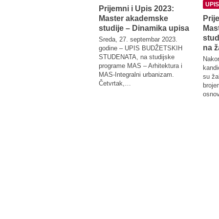
UPIS
Prijemni i Upis 2023:
Master akademske
Prij
studije – Dinamika upisa
Mas
stud
Sreda, 27. septembar 2023.
na ž
godine – UPIS BUDŽETSKIH
STUDENATA, na studijske
Nakon
programe MAS – Arhitektura i
kandi
MAS-Integralni urbanizam.
su ža
Četvrtak,…
broje
osno