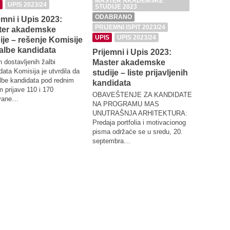
MASTER AKADEMSKE
MASTER
UPIS 2023/24
STUDIJE 2023
STUDIJE
ODABRANO
ODABR
emni i Upis 2023:
PRIJEMNI ISPIT 2023/24
OTVORE
ter akademske
UPIS
UPIS 2023/24
PRIJEMNI
ije – rešenje Komisije
UPIS 20
albe kandidata
Prijemni i Upis 2023:
 dostavljenih žalbi
Master akademske
Prezent
data Komisija je utvrdila da
studije – liste prijavljenih
progra
lbe kandidata pod rednim
kandidata
akadems
m prijave 110 i 170
septem
OBAVEŠTENJE ZA KANDIDATE
vane…
NA PROGRAMU MAS
Arhitekto
UNUTRAŠNJA ARHITEKTURA:
Vas poziv
Predaja portfolia i motivacionog
programa 
pisma održaće se u sredu, 20.
Predstavl
septembra…
održano u
septemb