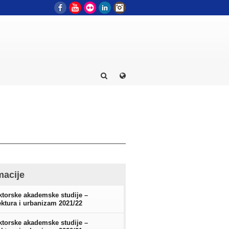
Facebook
YouTube
Flickr
LinkedIn
Instagram
macije
torske akademske studije –
ektura i urbanizam 2021/22
torske akademske studije –