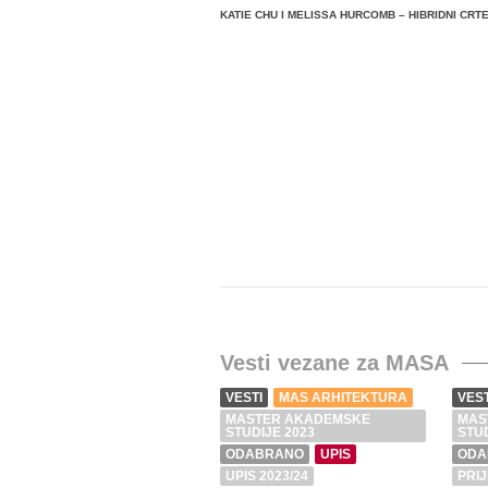
KATIE CHU I MELISSA HURCOMB – HIBRIDNI CRTE
Vesti vezane za MASA
VESTI
MAS ARHITEKTURA
VEST
MASTER AKADEMSKE
MAS
STUDIJE 2023
STUD
ODABRANO
UPIS
ODA
UPIS 2023/24
PRIJ