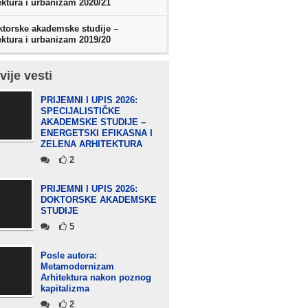
ektura i urbanizam 2020/21
torske akademske studije –
ektura i urbanizam 2019/20
vije vesti
PRIJEMNI I UPIS 2026:
SPECIJALISTIČKE
AKADEMSKE STUDIJE –
ENERGETSKI EFIKASNA I
ZELENA ARHITEKTURA
2
PRIJEMNI I UPIS 2026:
DOKTORSKE AKADEMSKE
STUDIJE
5
Posle autora:
Metamodernizam
Arhitektura nakon poznog
kapitalizma
2