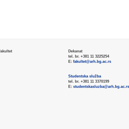
akultet
Dekanat
tel. br. +381 11 3225254
E:
fakultet@arh.bg.ac.rs
Studentska služba
tel. br. +381 11 3370199
E:
studentskasluzba@arh.bg.ac.r