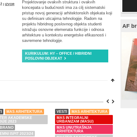
Projektovanje ovakvih struktura i ovakvih
Ž |
IZVOR
koncepata u budućnosti ima za cilj sistematski
pristup novoj generaciji arhitektonskih objekata koji
su definisani uticajima tehnologije. Radom na
projektu hibridnog poslovnog objekta studenti
AF br
istražuju osnovne elemenata funkcije i odnosa
arhitekture u kontekstu energetske efikasnosti i
savremene tehnologije.
KURIKULUM: HY – OFFICE / HIBRIDNI
POSLOVNI OBJEKAT
I
MAS ARHITEKTURA
VESTI
MAS ARHITEKTURA
VESTI
TER AKADEMSKE
MAS INTEGRALNI
MAS IN
IJE 2023
URBANIZAM (MASU)
URBANI
BRANO
MAS UNUTRAŠNJA
MAS UN
ARHITEKTURA
ARHITE
EMNI ISPIT 2023/24