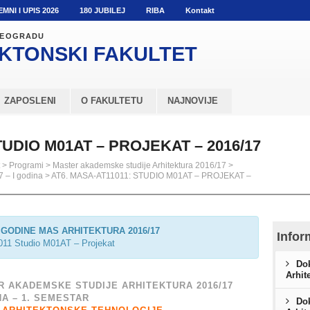
EMNI I UPIS 2026
180 JUBILEJ
RIBA
Kontakt
 BEOGRADU
KTONSKI
FAKULTET
ZAPOSLENI
O FAKULTETU
NAJNOVIJE
TUDIO M01AT – PROJEKAT – 2016/17
>
Programi
>
Master akademske studije Arhitektura 2016/17
>
7 – I godina
>
AT6. MASA-AT11011: STUDIO M01AT – PROJEKAT –
GODINE MAS ARHITEKTURA 2016/17
Infor
1 Studio M01AT – Projekat
Dok
Arhit
 AKADEMSKE STUDIJE ARHITEKTURA 2016/17
NA – 1. SEMESTAR
Dok