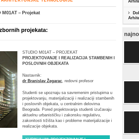
 ARHITEKTONSKE TEHNOLOGIJE
Arhit
 M01AT – Projekat
Dok
Arhit
izbornih projekata:
najno
STUDIO M01AT – PROJEKAT
PROJEKTOVANJE I REALIZACIJA STAMBENIH I
POSLOVNIH OBJEKATA
Nastavnik:
dr Branislav Žegarac
, redovni profesor
Studenti se upoznaju sa savremenim pristupima u
projektovanju, materijalizaciji i realizaciji stambenih
i poslovnih objekata, u centralnim delovima
Beograda. Pored projektovanja studenti izučavaju
aktuelnu urbanističku i zakonsku regulativu,
zakonitosti tržišta kao i probleme materijalizacije i
realizacije objekata.