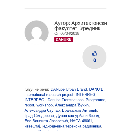
Аутор:
Архитектонски
факултет_Уредник
On 05/04/2019
DANURB
0
Кључне речи:
DANube Urban Brand
,
DANUrB
,
international research project
,
INTERREG
,
INTERREG - Danube Transnational Programme
,
report
,
workshop
,
Александра Ђукић
,
Александра Ступар
,
Бранислав Антонић
,
Град Смедерево
,
Дунав као урбани бренд
,
Ева Ваништа Лазаревић
,
ИАСА-48061
,
извештај
,
једнодневна теренска радионица
,