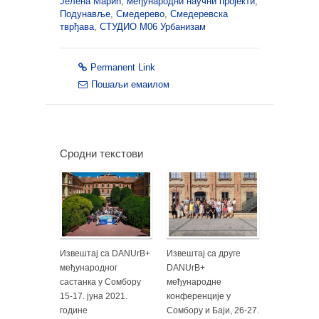
Јелена Марић
,
међународни научни пројекти
,
Подунавље
,
Смедерево
,
Смедеревска
тврђава
,
СТУДИО М06 Урбанизам
Permanent Link
Пошаљи емаилом
Сродни текстови
Извештај са DANUrB+
Извештај са друге
међународног
DANUrB+
састанка у Сомбору
међународне
15-17. јуна 2021.
конференције у
године
Сомбору и Баји, 26-27.