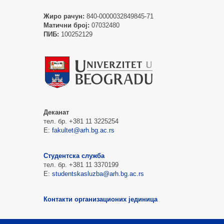
Жиро рачун:
840-0000032849845-71
Матични број:
07032480
ПИБ:
100252129
Деканат
тел. бр. +381 11 3225254
Е:
fakultet@arh.bg.ac.rs
Студентска служба
тел. бр. +381 11 3370199
Е:
studentskasluzba@arh.bg.ac.rs
Контакти организационих јединица