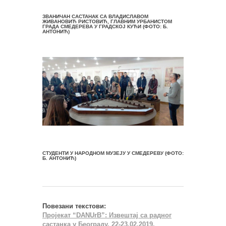
ЗВАНИЧАН САСТАНАК СА ВЛАДИСЛАВОМ
ЖИВАНОВИЋ РИСТОВИЋ, ГЛАВНИМ УРБАНИСТОМ
ГРАДА СМЕДЕРЕВА У ГРАДСКОЈ КУЋИ (ФОТО: Б.
АНТОНИЋ)
СТУДЕНТИ У НАРОДНОМ МУЗЕЈУ У СМЕДЕРЕВУ (ФОТО:
Б. АНТОНИЋ)
Повезани текстови:
Пројекaт “DANUrB”: Извештај са радног
састанка у Београду, 22-23.02.2019.