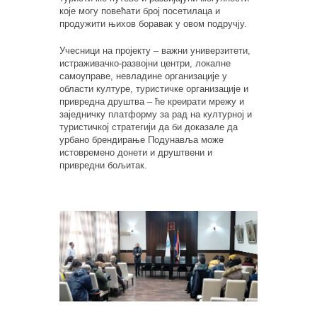
које могу повећати број посетилаца и
продужити њихов боравак у овом подручју.
Учесници на пројекту – важни универзитети,
истраживачко-развојни центри, локалне
самоуправе, невладине организације у
области културе, туристичке организације и
привредна друштва – ће креирати мрежу и
заједничку платформу за рад на културној и
туристичкој стратегији да би доказале да
урбано брендирање Подунавља може
истовремено донети и друштвени и
привредни бољитак.