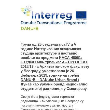
Група од 25 студената са IV и V
године Интегрисаних академских
студија архитектуре и наставно
особље са предмета
ИАСА-48061:
СТУДИО М06 Урбанизам – ПРОЈЕКАТ
2018/19
на Архитектонском факултету
у Београду, учествовала је 26.
фебруара 2019. године на трећој
DANUrB – DANube Urban Brand /
Дунав као урбани бренд
националној
студентској радионици у Смедереву.
Ово је била
једнодневна теренска
радионица
. Сви учесници из Београда су
посетили неколико важних места у
Смедереву и сусрели се са локалним