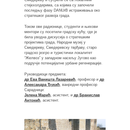
стејкхолдерима, са којима су започели
последњу фазу DANUrB истраживања око
стратешког развоја града.
Током ове радионице, студенти и њихови
ментори су посетили градску кућу, где је
била уводна дискусија о стратешким
пројектима града, Народни музеј у
Смедереву, Смедеревску тврђаву, старо
градско језгро и туристички локалитет
“Желвоз” у западном насељу Југово као
подручје потенцијалне урбане регенерације.
Руководиоци предмета:
др Ева Ваништа Лазаревић
, професор и
др
Александра Ђукић
, ванредни професор
Сарадници:
Јелена Марић
, асистент, и
др Бранислав
Антонић
, асистент.