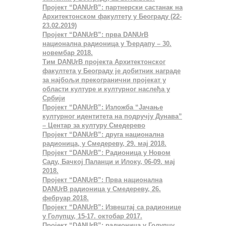
Пројект “DANUrB”: партнерски састанак на
Архитектонском факултету у Београду (22-
23.02.2019)
Пројект “DANUrB”: прва DANUrB
национална радионица у Ђердапу – 30.
новембар 2018.
Тим DANUrB пројекта Архитектонског
факултета у Београду је добитник награде
за најбољи прекогранични пројекат у
области културе и културног наслеђа у
Србији
Пројект “DANUrB”: Изложба “Јачање
културног идентитета на подручју Дунава”
– Центар за културу Смедерево
Пројект “DANUrB”: друга национална
радионица, у Смедереву, 29. мај 2018.
Пројект “DANUrB”: Радионица у Новом
Саду, Бачкој Паланци и Илоку, 06-09. мај
2018.
Пројект “DANUrB”: Прва национална
DANUrB радионица у Смедереву, 26.
фебруар 2018.
Пројект “DANUrB”: Извештај са радионице
у Голупцу, 15-17. октобар 2017.
Пројект “DANUrB”: радионица у Голупцу