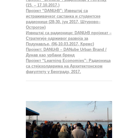
(15. – 17.10.2017.)
Пројект “DANUrB”: Извештај са
истраживачког састанка и студентске
радионице (28-30. јун 2017, Штурово–
Острогон)
Извештај са радионице: DANUrB пројекат –
Стратегије одрживог развоја за
Подунавље, (06-10.03.2017, Кремс)
Пројект: DANUrB – DANube Urban Brand /
Дунав као урбани бренд
Пројект “Learning Economies”: Радионица
са стејкхолдерима на Архитектонском
факултету у Београду, 2017.