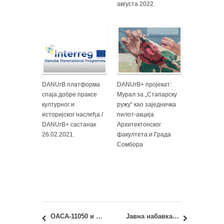
августа 2022.
DANUrB платформа
DANUrB+ пројекат:
спаја добре праксе
Мурал за „Стапарску
културног и
ружу“ као заједничка
историјског наслеђа /
пилот-акција
DANUrB+ састанак
Архитектонског
26.02.2021.
факултета и Града
Сомбора
ОАСА-11050 и ИАСА-11050 – Материјали и физика зграда: увид у испитне радове из фебруарског рока
Јавна набавка бр. У4/2019: набавка услуга – одржавање софтвера за рад студентске службе