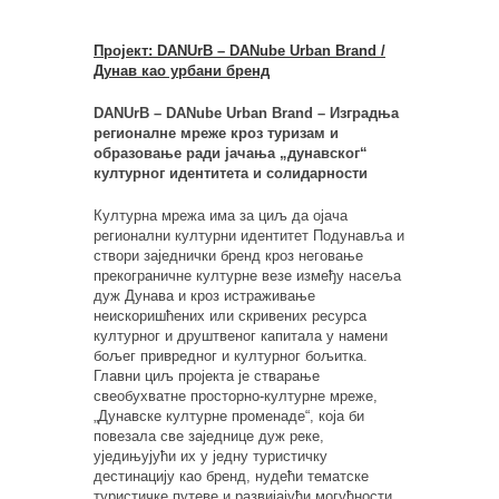
Пројект: DANUrB – DANube Urban Brand /
Дунав као урбани бренд
DANUrB – DANube Urban Brand – Изградња
регионалне мреже кроз туризам и
образовање ради јачања „дунавског“
културног идентитета и солидарности
Културна мрежа има за циљ да ојача
регионални културни идентитет Подунавља и
створи заједнички бренд кроз неговање
прекограничне културне везе између насеља
дуж Дунава и кроз истраживање
неискоришћених или скривених ресурса
културног и друштвеног капитала у намени
бољег привредног и културног бољитка.
Главни циљ пројекта је стварање
свеобухватне просторно-културне мреже,
„Дунавске културне променаде“, која би
повезала све заједнице дуж реке,
уједињујући их у једну туристичку
дестинацију као бренд, нудећи тематске
туристичке путеве и развијајући могућности