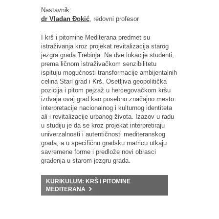
Nastavnik:
dr Vladan Đokić
, redovni profesor
I krš i pitomine Mediterana predmet su
istraživanja kroz projekat revitalizacija starog
jezgra grada Trebinja. Na dve lokacije studenti,
prema ličnom istraživačkom senzibilitetu
ispituju mogućnosti transformacije ambijentalnih
celina Stari grad i Krš. Osetljiva geopolitička
pozicija i pitom pejzaž u hercegovačkom kršu
izdvaja ovaj grad kao posebno značajno mesto
interpretacije nacionalnog i kulturnog identiteta
ali i revitalizacije urbanog života. Izazov u radu
u studiju je da se kroz projekat interpretiraju
univerzalnosti i autentičnosti mediteranskog
grada, a u specifičnu gradsku matricu utkaju
savremene forme i predlože novi obrasci
građenja u starom jezgru grada.
KURIKULUM: KRŠ I PITOMINE
MEDITERANA