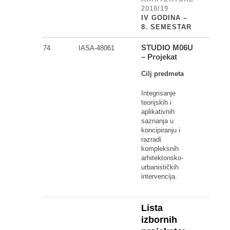
2018/19
IV GODINA –
8. SEMESTAR
STUDIO M06U
74
IASA-48061
– Projekat
Cilj predmeta
Integrisanje
teorijskih i
aplikativnih
saznanja u
koncipiranju i
razradi
kompleksnih
arhitektonsko-
urbanističkih
intervencija.
Lista
izbornih