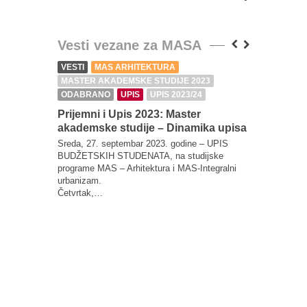
Vesti vezane za MASA
VESTI
MAS ARHITEKTURA
VESTI
M
MASTER AKADEMSKE STUDIJE 2023
MASTER 
ODABRANO
UPIS
UPIS 2023/24
ODABRA
UPIS
UP
Prijemni i Upis 2023: Master
akademske studije – Dinamika upisa
Prijemni
akademsk
Sreda, 27. septembar 2023. godine – UPIS
Komisije
BUDŽETSKIH STUDENATA, na studijske
programe MAS – Arhitektura i MAS-Integralni
Nakon dosta
urbanizam.
utvrdila da
Četvrtak,…
brojem pri