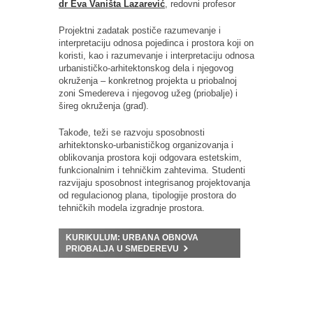
dr Eva Vaništa Lazarević
, redovni profesor
Projektni zadatak postiče razumevanje i
interpretaciju odnosa pojedinca i prostora koji on
koristi, kao i razumevanje i interpretaciju odnosa
urbanističko-arhitektonskog dela i njegovog
okruženja – konkretnog projekta u priobalnoj
zoni Smedereva i njegovog užeg (priobalje) i
šireg okruženja (grad).
Takođe, teži se razvoju sposobnosti
arhitektonsko-urbanističkog organizovanja i
oblikovanja prostora koji odgovara estetskim,
funkcionalnim i tehničkim zahtevima. Studenti
razvijaju sposobnost integrisanog projektovanja
od regulacionog plana, tipologije prostora do
tehničkih modela izgradnje prostora.
KURIKULUM: URBANA OBNOVA
PRIOBALJA U SMEDEREVU