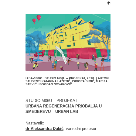
IASA-48061: STUDIO M06U – PROJEKAT, 2018. | AUTORI:
STUDENTI KATARINA LAŽETIĆ, ISIDORA SIMIĆ, MARIJA
STEVIĆ I BOGDAN NOVAKOVIĆ.
STUDIO M06U – PROJEKAT:
URBANA REGENERACIJA PRIOBALJA U
SMEDEREVU – URBAN LAB
Nastavnik:
dr Aleksandra Đukić
, vanredni profesor