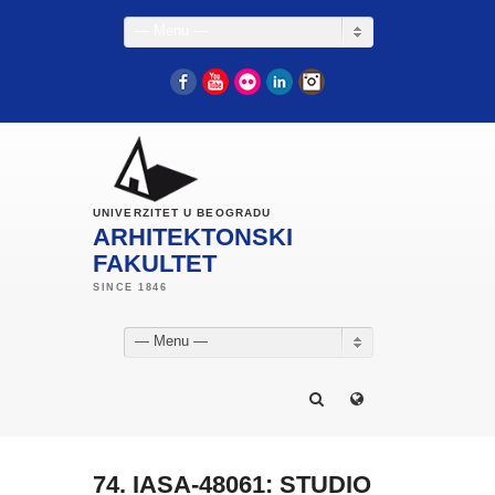
— Menu —
Facebook
YouTube
Flickr
LinkedIn
Instagram
UNIVERZITET U BEOGRADU
ARHITEKTONSKI
FAKULTET
— Menu —
74. IASA-48061: STUDIO