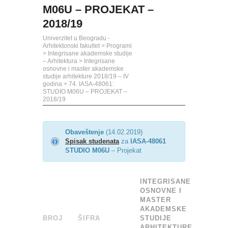
M06U – PROJEKAT –
2018/19
Univerzitet u Beogradu -
Arhitektonski fakultet
>
Programi
>
Integrisane akademske studije
– Arhitektura
>
Integrisane
osnovne i master akademske
studije arhitekture 2018/19 – IV
godina
>
74. IASA-48061:
STUDIO M06U – PROJEKAT –
2018/19
Obaveštenje
(14.02.2019)
Spisak studenata
za
IASA-48061
STUDIO M06U
– Projekat
INTEGRISANE
OSNOVNE I
MASTER
AKADEMSKE
BROJ
ŠIFRA
______
STUDIJE
ARHITEKTURE