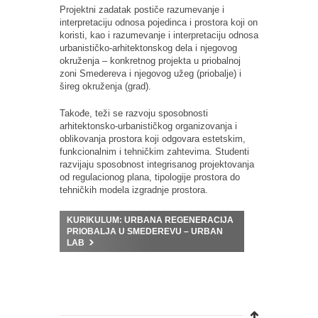
Projektni zadatak postiče razumevanje i
interpretaciju odnosa pojedinca i prostora koji on
koristi, kao i razumevanje i interpretaciju odnosa
urbanističko-arhitektonskog dela i njegovog
okruženja – konkretnog projekta u priobalnoj
zoni Smedereva i njegovog užeg (priobalje) i
šireg okruženja (grad).
Takođe, teži se razvoju sposobnosti
arhitektonsko-urbanističkog organizovanja i
oblikovanja prostora koji odgovara estetskim,
funkcionalnim i tehničkim zahtevima. Studenti
razvijaju sposobnost integrisanog projektovanja
od regulacionog plana, tipologije prostora do
tehničkih modela izgradnje prostora.
KURIKULUM: URBANA REGENERACIJA
PRIOBALJA U SMEDEREVU – URBAN
LAB