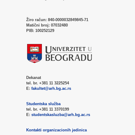
Žiro račun:
840-0000032849845-71
Matični broj:
07032480
PIB:
100252129
Dekanat
tel. br. +381 11 3225254
E:
fakultet@arh.bg.ac.rs
Studentska služba
tel. br. +381 11 3370199
E:
studentskasluzba@arh.bg.ac.rs
Kontakti organizacionih jedinica