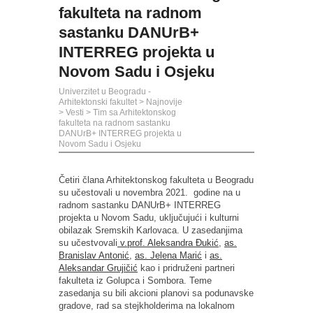
fakulteta na radnom
sastanku DANUrB+
INTERREG projekta u
Novom Sadu i Osjeku
Univerzitet u Beogradu -
Arhitektonski fakultet
>
Najnovije
>
Vesti
>
Tim sa Arhitektonskog
fakulteta na radnom sastanku
DANUrB+ INTERREG projekta u
Novom Sadu i Osjeku
Četiri člana Arhitektonskog fakulteta u Beogradu
su učestovali u novembra 2021. godine na u
radnom sastanku DANUrB+ INTERREG
projekta u Novom Sadu, uključujući i kulturni
obilazak Sremskih Karlovaca. U zasedanjima
su učestvovali
v.prof. Aleksandra Đukić
,
as.
Branislav Antonić
,
as. Jelena Marić
i
as.
Aleksandar Grujičić
kao i pridruženi partneri
fakulteta iz Golupca i Sombora. Teme
zasedanja su bili akcioni planovi sa podunavske
gradove, rad sa stejkholderima na lokalnom