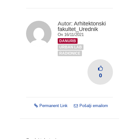
Autor:
Arhitektonski
fakultet_Urednik
On 16/11/2021
DANURB
URBAN LAB
RADIONICE
0
Permanent Link
Pošalji emailom