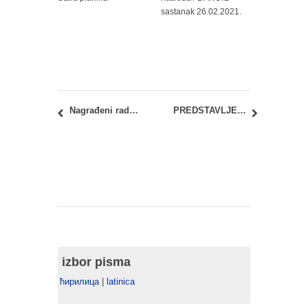
sastanak 26.02.2021.
Nagrađeni radovi naših studenata na internacionalnom takmičenju DOCEXDOCE 2021
PREDSTAVLJENI REZULTATI PROJEKTA „ARSENAL – INDUSTRIJSKO NASLEĐE’’ U KRAGUJEVCU
izbor pisma
ћирилица
|
latinica