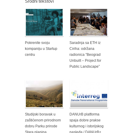
Srodni tekstovi
Pokrenite svoju
Saradnja sa ETH iz
kompaniju u Startup
Ciriha: održana
centru
radionica ”Beograd
Unbuilt – Project for
Public Landscape”
Studijski boravak u
DANUrB platforma
zaštićenom prirodnom
spaja dobre prakse
dobru Parku prirode
kulturnog i istorijskog
Stara planina
nasleđa / DANUrB+