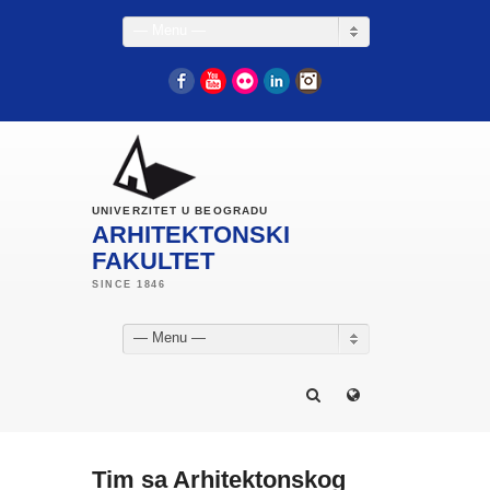
— Menu —
Facebook
YouTube
Flickr
LinkedIn
Instagram
UNIVERZITET U BEOGRADU
ARHITEKTONSKI
FAKULTET
— Menu —
Tim sa Arhitektonskog