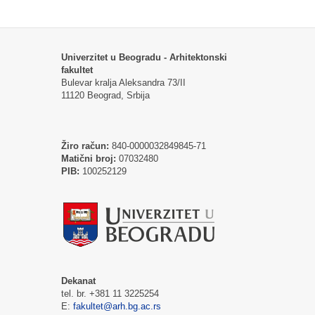
Univerzitet u Beogradu - Arhitektonski
fakultet
Bulevar kralja Aleksandra 73/II
11120 Beograd, Srbija
Žiro račun:
840-0000032849845-71
Matični broj:
07032480
PIB:
100252129
Dekanat
tel. br. +381 11 3225254
E:
fakultet@arh.bg.ac.rs