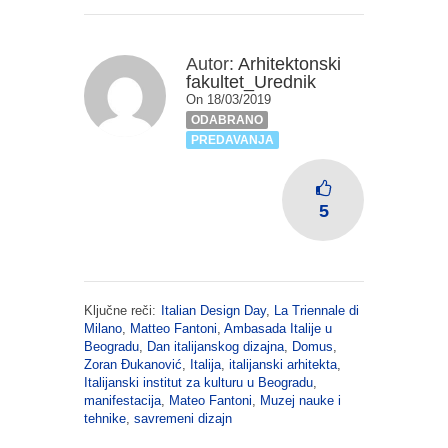
Autor:
Arhitektonski
fakultet_Urednik
On 18/03/2019
ODABRANO
PREDAVANJA
5
Ključne reči:
Italian Design Day
,
La Triennale di
Milano
,
Matteo Fantoni
,
Ambasada Italije u
Beogradu
,
Dan italijanskog dizajna
,
Domus
,
Zoran Đukanović
,
Italija
,
italijanski arhitekta
,
Italijanski institut za kulturu u Beogradu
,
manifestacija
,
Mateo Fantoni
,
Muzej nauke i
tehnike
,
savremeni dizajn