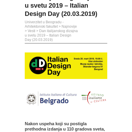
u svetu 2019 – Italian
Design Day (20.03.2019)
Univerzitet u Beogradu -
Arhitektonski fakultet
>
Najnovije
>
Vesti
>
Dan italijanskog dizajna
u svetu 2019 – Italian Design
Day (20.03.2019)
Nakon uspeha koji su postigla
prethodna izdanja u 110 gradova sveta,