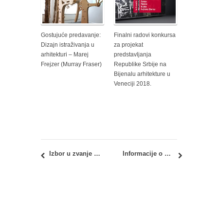
Gostujuće predavanje:
Finalni radovi konkursa
Dizajn istraživanja u
za projekat
arhitekturi – Marej
predstavljanja
Frejzer (Murray Fraser)
Republike Srbije na
Bijenalu arhitekture u
Veneciji 2018.
Izbor u zvanje redovnog profesora: dr Ana Radivojević, dipl.inž.arh.
Informacije o organizaciji i karakteru Prijemnog ispita 2019.