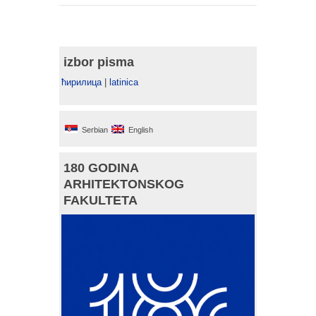
izbor pisma
ћирилица
|
latinica
Serbian
English
180 GODINA
ARHITEKTONSKOG
FAKULTETA