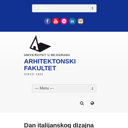
— Menu —
Facebook
YouTube
Flickr
LinkedIn
Instagram
UNIVERZITET U BEOGRADU
ARHITEKTONSKI
FAKULTET
— Menu —
Dan italijanskog dizajna