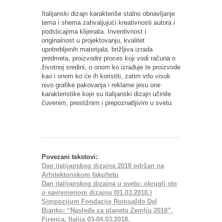
Italijanski dizajn karakteriše stalno obnavljanje
tema i shema zahvaljujući kreativnosti autora i
podsticajima klijenata. Inventivnost i
originalnost u projektovanju, kvalitet
upotrebljenih materijala, brižljiva izrada
predmeta, proizvodni proces koji vodi računa o
životnoj sredini, o onom ko izrađuje te proizvode
kao i onom ko će ih koristiti, zatim vrlo visok
nivo grafike pakovanja i reklame jesu one
karakteristike koje su italijanski dizajn učinile
čuvenim, prestižnim i prepoznatljivim u svetu.
Povezani tekstovi:
Dan italijanskog dizajna 2018 održan na
Arhitektonskom fakultetu
Dan italijanskog dizajna u svetu: okrugli sto
o savremenom dizajnu (01.03.2018.)
Simpozijum Fondacije Romualdo Del
Bianko: “Nasleđe za planetu Zemlju 2018”,
Firenca, Italija 03-04.03.2018.