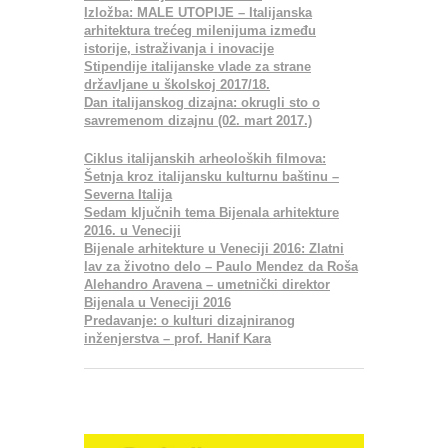
Izložba: MALE UTOPIJE – Italijanska
arhitektura trećeg milenijuma između
istorije, istraživanja i inovacije
Stipendije italijanske vlade za strane
državljane u školskoj 2017/18.
Dan italijanskog dizajna: okrugli sto o
savremenom dizajnu (02. mart 2017.)
Ciklus italijanskih arheoloških filmova:
Šetnja kroz italijansku kulturnu baštinu –
Severna Italija
Sedam ključnih tema Bijenala arhitekture
2016. u Veneciji
Bijenale arhitekture u Veneciji 2016: Zlatni
lav za životno delo – Paulo Mendez da Roša
Alehandro Aravena – umetnički direktor
Bijenala u Veneciji 2016
Predavanje: o kulturi dizajniranog
inženjerstva – prof. Hanif Kara