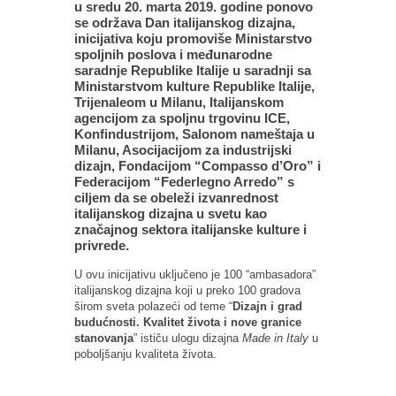
u sredu 20. marta 2019. godine ponovo
se održava Dan italijanskog dizajna,
inicijativa koju promoviše Ministarstvo
spoljnih poslova i međunarodne
saradnje Republike Italije u saradnji sa
Ministarstvom kulture Republike Italije,
Trijenaleom u Milanu, Italijanskom
agencijom za spoljnu trgovinu ICE,
Konfindustrijom, Salonom nameštaja u
Milanu, Asocijacijom za industrijski
dizajn, Fondacijom “Compasso d’Oro” i
Federacijom “Federlegno Arredo” s
ciljem da se obeleži izvanrednost
italijanskog dizajna u svetu kao
značajnog sektora italijanske kulture i
privrede.
U ovu inicijativu uključeno je 100 “ambasadora”
italijanskog dizajna koji u preko 100 gradova
širom sveta polazeći od teme “
Dizajn i grad
budućnosti. Kvalitet života i nove granice
stanovanja
” ističu ulogu dizajna
Made in Italy
u
poboljšanju kvaliteta života.