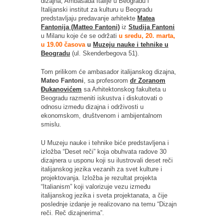
dizajna, Ambasada Italije u Beogradu i
Italijanski institut za kulturu u Beogradu
predstavljaju predavanje arhitekte
Matea
Fantonija (Matteo Fantoni)
iz
Studija Fantoni
u Milanu koje će se održati
u sredu, 20. marta,
u 19.00 časova
u
Muzeju nauke i tehnike u
Beogradu
(ul. Skenderbegova 51).
Tom prilikom će ambasador italijanskog dizajna,
Mateo Fantoni
, sa profesorom
dr Zoranom
Đukanovićem
sa Arhitektonskog fakulteta u
Beogradu razmeniti iskustva i diskutovati o
odnosu između dizajna i održivosti u
ekonomskom, društvenom i ambijentalnom
smislu.
U Muzeju nauke i tehnike biće predstavljena i
izložba “Deset reči” koja obuhvata radove 30
dizajnera u usponu koji su ilustrovali deset reči
italijanskog jezika vezanih za svet kulture i
projektovanja. Izložba je rezultat projekta
“Italianism” koji valorizuje vezu između
italijanskog jezika i sveta projektanata, a čije
poslednje izdanje je realizovano na temu “Dizajn
reči. Reč dizajnerima”.