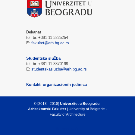
Dekanat
tel. br. +381 11 3225254
E:
fakultet@arh.bg.ac.rs
Studentska služba
tel. br. +381 11 3370199
E:
studentskasluzba@arh.bg.ac.rs
Kontakti organizacionih jedinica
© [2013 - 2018]
Univerzitet u Beogradu -
Arhitektonski Fakultet
| University of Belgrade -
Faculty of Architecture
Vrh strane