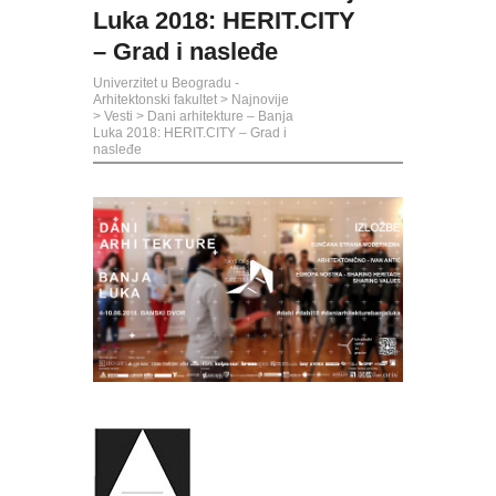
Luka 2018: HERIT.CITY
– Grad i nasleđe
Univerzitet u Beogradu -
Arhitektonski fakultet
>
Najnovije
>
Vesti
>
Dani arhitekture – Banja
Luka 2018: HERIT.CITY – Grad i
nasleđe