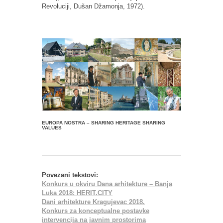
Revoluciji, Dušan Džamonja, 1972).
EUROPA NOSTRA – SHARING HERITAGE SHARING
VALUES
Povezani tekstovi:
Konkurs u okviru Dana arhitekture – Banja
Luka 2018: HERIT.CITY
Dani arhitekture Kragujevac 2018.
Konkurs za konceptualne postavke
intervencija na javnim prostorima