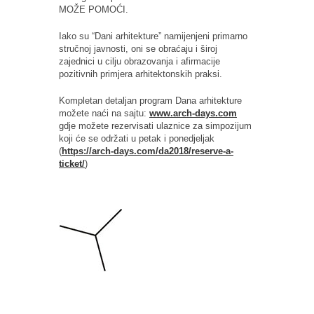
MOŽE POMOĆI.
Iako su “Dani arhitekture” namijenjeni primarno
stručnoj javnosti, oni se obraćaju i široj
zajednici u cilju obrazovanja i afirmacije
pozitivnih primjera arhitektonskih praksi.
Kompletan detaljan program Dana arhitekture
možete naći na sajtu:
www.arch-days.com
gdje možete rezervisati ulaznice za simpozijum
koji će se održati u petak i ponedjeljak
(
https://arch-days.com/da2018/reserve-a-
ticket/
)