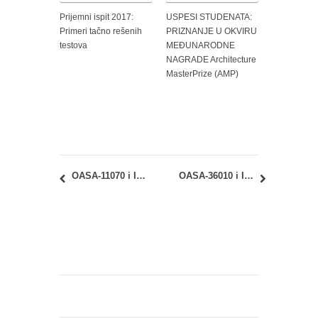
Prijemni ispit 2017:
USPESI STUDENATA:
Primeri tačno rešenih
PRIZNANJE U OKVIRU
testova
MEĐUNARODNE
NAGRADE Architecture
MasterPrize (AMP)
OASA-11070 i IASA-11070 – Geometrija oblika 1: Junski ispitni rok – Uvid u radove
OASA-36010 i IASA-36010 Proces projektovanja: Termini konsultacija tokom juna 2018.