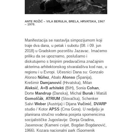
ANTE ROŽIĆ – VILA BERULIA, BRELA, HRVATSKA, 1967
– 1970.
Manifestacija se nastavlja simpozijumom koji
traje dva dana, u petak i subotu (08. i 09. jun
2018) u Gradskom pozorištu Jazavac. Imaćemo
priliku da se upoznamo, poslušamo i
diskutujemo s brojnim predavačima značajnim
akterima arhitektonskog stvaralaštva kod nas, u
regionu i u Evropi. Učesnici Dana su: Gonzalo
Alonso
Núñez
, Abalo
Alonso
(Španija),
Krešimir
Damjanović
(Hrvatska), Milan
Aleksić
,
A+B arhitekti
(BiH), Sonia
Cohan
,
Dorte
Mandrup
(Danska), Michal
Burak
i Matúš
Gomolčák
,
ATRIUM
(Slovačka), Schenker
Salvi
Weber
(Austrija) i Dijana
Vučinić
,
DVARP
studio / Kotor
APSS
(Crna Gora). U nedjelju je
planirana stručno vođena posjeta spomenicima
socijalističke Jugoslavije: Donja Gradina,
Jasenovac (Kameni cvijet, Bogdan Bogdanović,
1966), Kozara nacionalni park (Spomenik