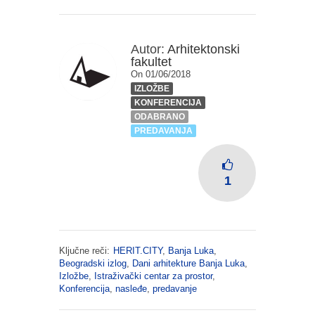
Autor:
Arhitektonski
fakultet
On 01/06/2018
IZLOŽBE
KONFERENCIJA
ODABRANO
PREDAVANJA
1
Ključne reči:
HERIT.CITY
,
Banja Luka
,
Beogradski izlog
,
Dani arhitekture Banja Luka
,
Izložbe
,
Istraživački centar za prostor
,
Konferencija
,
nasleđe
,
predavanje