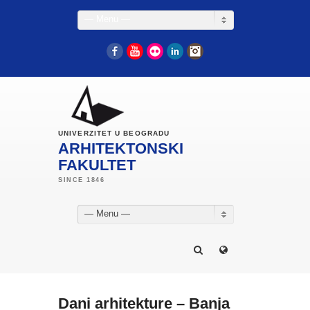
— Menu —
Facebook
YouTube
Flickr
LinkedIn
Instagram
UNIVERZITET U BEOGRADU
ARHITEKTONSKI
FAKULTET
— Menu —
Dani arhitekture – Banja