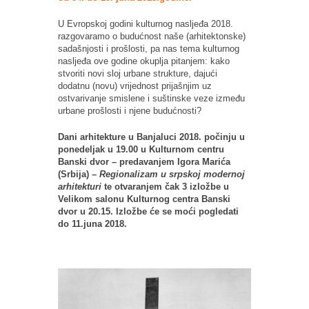
U Evropskoj godini kulturnog nasljeđa 2018.
razgovaramo o budućnost naše (arhitektonske)
sadašnjosti i prošlosti, pa nas tema kulturnog
nasljeđa ove godine okuplja pitanjem: kako
stvoriti novi sloj urbane strukture, dajući
dodatnu (novu) vrijednost prijašnjim uz
ostvarivanje smislene i suštinske veze između
urbane prošlosti i njene budućnosti?
Dani arhitekture u Banjaluci 2018. počinju u
ponedeljak u 19.00 u Kulturnom centru
Banski dvor – predavanjem Igora Marića
(Srbija) –
Regionalizam u srpskoj modernoj
arhitekturi
te otvaranjem čak 3 izložbe u
Velikom salonu Kulturnog centra Banski
dvor u 20.15. Izložbe će se moći pogledati
do 11.juna 2018.