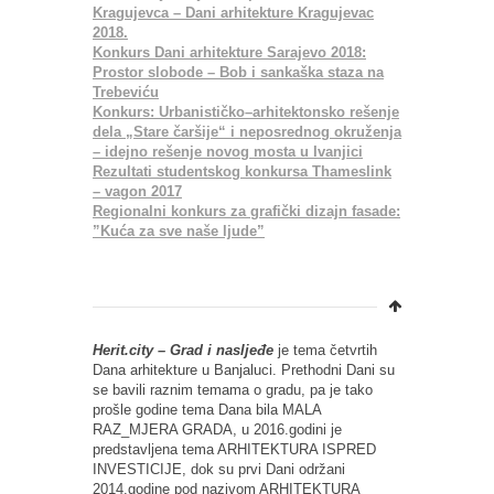
Kragujevca – Dani arhitekture Kragujevac
2018.
Konkurs Dani arhitekture Sarajevo 2018:
Prostor slobode – Bob i sankaška staza na
Trebeviću
Konkurs: Urbanističko–arhitektonsko rešenje
dela „Stare čaršije“ i neposrednog okruženja
– idejno rešenje novog mosta u Ivanjici
Rezultati studentskog konkursa Thameslink
– vagon 2017
Regionalni konkurs za grafički dizajn fasade:
”Kuća za sve naše ljude”
Herit.city – Grad i nasljeđe
je tema četvrtih
Dana arhitekture u Banjaluci. Prethodni Dani su
se bavili raznim temama o gradu, pa je tako
prošle godine tema Dana bila MALA
RAZ_MJERA GRADA, u 2016.godini je
predstavljena tema ARHITEKTURA ISPRED
INVESTICIJE, dok su prvi Dani održani
2014.godine pod nazivom ARHITEKTURA