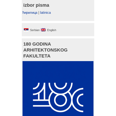
izbor pisma
ћирилица
|
latinica
Serbian
English
180 GODINA
ARHITEKTONSKOG
FAKULTETA