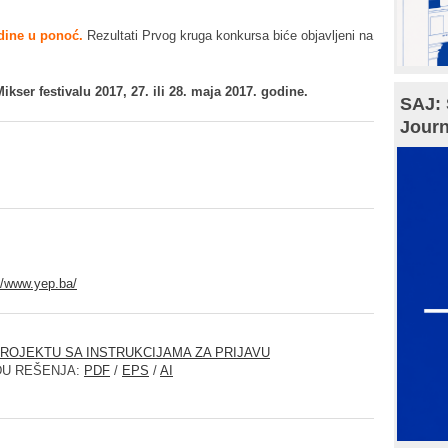
dine u ponoć.
Rezultati Prvog kruga konkursa biće objavljeni na
ikser festivalu 2017, 27. ili 28. maja 2017. godine.
SAJ: 
Journ
//www.yep.ba/
ROJEKTU SA INSTRUKCIJAMA ZA PRIJAVU
DU REŠENJA:
PDF
/
EPS
/
AI