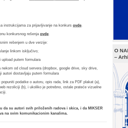
a instrukcijama za prijavljivanje na konkurs
ovde
.
menu konkursnog rešenja
ovde
.
snim rešenjem u dve verzije:
O NAM
lanje linkom isključivo;
– Arh
i upload putem formulara
nekom od cloud servera (dropbox, google drive, sky drive,
oji autori dostavljaju putem formulara
popuniti podatke o autoru, opis rada, link za PDF plakat (a),
eb rezoliciji (b), i ukoliko je potrebno, ostale prateće vizuelne
ciji.
 da su autori svih priloženih radova i skica, i da MIKSER
dova na svim komunikacionim kanalima.