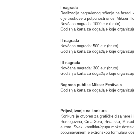
I nagrada
Realizacija nagrađenog rešenja na fasadi
čije troškove u potpunosti snosi Mikser H
Novčana nagrada: 1000 eur (bruto)
Godišnja karta za događaje koje organizu
II nagrada
Novčana nagrada: 500 eur (bruto)
Godišnja karta za događaje koje organizu
III nagrada
Novčana nagrada: 300 eur (bruto)
Godišnja karta za događaje koje organizu
Nagrada publike Mikser Festivala
Godišnja karta za događaje koje organizu
Prijavljivanje na konkurs
Konkurs je otvoren za grafičke dizajnere i 
Hercegovina, Crna Gora, Hrvatska, Makedonij
autora. Svaki kandidat/grupa može dostavit
popunjavanjem elektronskog formulara do