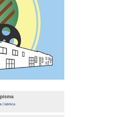
 pisma
а
|
latinica