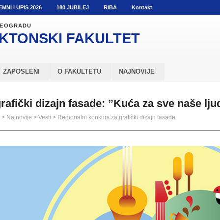
EMNI I UPIS 2026
180 JUBILEJ
RIBA
Kontakt
 BEOGRADU
KTONSKI
FAKULTET
ZAPOSLENI
O FAKULTETU
NAJNOVIJE
rafički dizajn fasade: ”Kuća za sve naše lju
>
Najnovije
>
Vesti
>
Regionalni konkurs za grafički dizajn fasade: