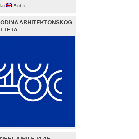
ian
English
GODINA ARHITEKTONSKOG
LTETA
NERI JUBILEJA AF