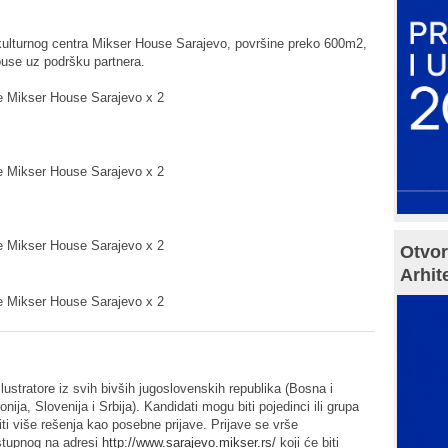
 kulturnog centra Mikser House Sarajevo, površine preko 600m2,
ouse uz podršku partnera.
je Mikser House Sarajevo x 2
je Mikser House Sarajevo x 2
je Mikser House Sarajevo x 2
Otvor
Arhit
je Mikser House Sarajevo x 2
ilustratore iz svih bivših jugoslovenskih republika (Bosna i
a, Slovenija i Srbija). Kandidati mogu biti pojedinci ili grupa
i više rešenja kao posebne prijave. Prijave se vrše
stupnog na adresi
http://www.sarajevo.mikser.rs/
koji će biti