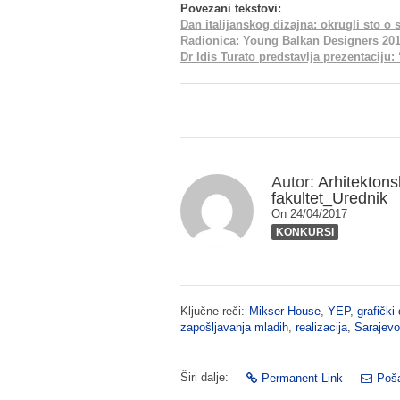
Povezani tekstovi:
Dan italijanskog dizajna: okrugli sto o
Radionica: Young Balkan Designers 201
Dr Idis Turato predstavlja prezentaciju:
Autor:
Arhitektons
fakultet_Urednik
On 24/04/2017
KONKURSI
Ključne reči:
Mikser House
,
YEP
,
grafički 
zapošljavanja mladih
,
realizacija
,
Sarajevo
Širi dalje:
Permanent Link
Poša