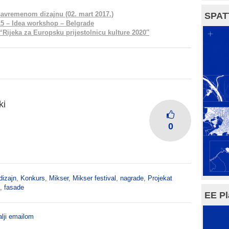
 savremenom dizajnu (02. mart 2017.)
SPAT
5 – Idea workshop – Belgrade
 “Rijeka za Europsku prijestolnicu kulture 2020″
ki
0
dizajn
,
Konkurs
,
Mikser
,
Mikser festival
,
nagrade
,
Projekat
,
fasade
EE Pl
lji emailom