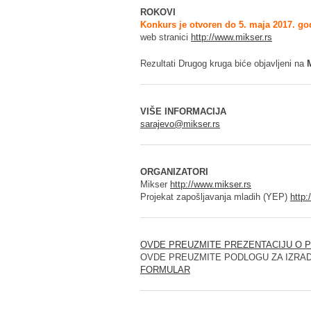
ROKOVI
Konkurs je otvoren do 5. maja 2017. go
web stranici
http://www.mikser.rs
Rezultati Drugog kruga biće objavljeni na
M
VIŠE INFORMACIJA
sarajevo@mikser.rs
ORGANIZATORI
Mikser
http://www.mikser.rs
Projekat zapošljavanja mladih (YEP)
http:
OVDE PREUZMITE PREZENTACIJU O P
OVDE PREUZMITE PODLOGU ZA IZRA
FORMULAR