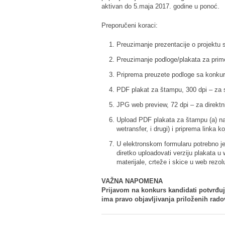
aktivan do 5.maja 2017. godine u ponoć.
Preporučeni koraci:
Preuzimanje prezentacije o projektu s
Preuzimanje podloge/plakata za pri
Priprema preuzete podloge sa konkur
PDF plakat za štampu, 300 dpi – za s
JPG web preview, 72 dpi – za direktn
Upload PDF plakata za štampu (a) na 
wetransfer, i drugi) i priprema linka k
U elektronskom formularu potrebno je 
diretko uploadovati verziju plakata u w
materijale, crteže i skice u web rezolu
VAŽNA NAPOMENA
Prijavom na konkurs kandidati potvrđuju
ima pravo objavljivanja priloženih ra