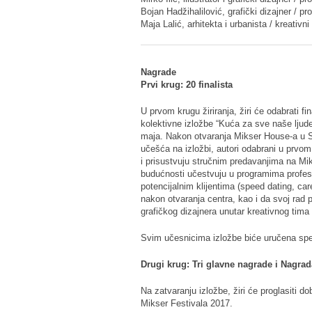
Bojan Hadžihalilović, grafički dizajner / p
Maja Lalić, arhitekta i urbanista / kreativ
Nagrade
Prvi krug: 20 finalista
U prvom krugu žiriranja, žiri će odabrati fin
kolektivne izložbe “Kuća za sve naše ljude
maja. Nakon otvaranja Mikser House-a u Sar
učešća na izložbi, autori odabrani u prvo
i prisustvuju stručnim predavanjima na Mikse
budućnosti učestvuju u programima profesi
potencijalnim klijentima (speed dating, ca
nakon otvaranja centra, kao i da svoj rad 
grafičkog dizajnera unutar kreativnog tima
Svim učesnicima izložbe biće uručena spec
Drugi krug: Tri glavne nagrade i Nagrad
Na zatvaranju izložbe, žiri će proglasiti do
Mikser Festivala 2017.