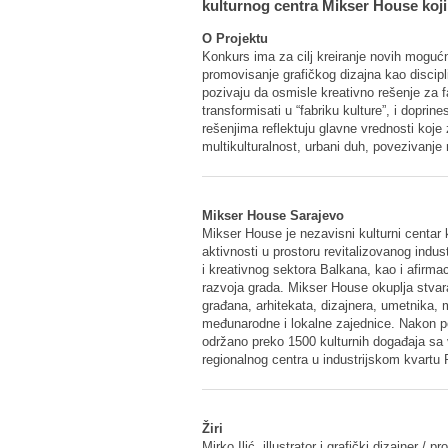
kulturnog centra Mikser House koji 
O Projektu
Konkurs ima za cilj kreiranje novih mogućn
promovisanje grafičkog dizajna kao discipl
pozivaju da osmisle kreativno rešenje za
transformisati u “fabriku kulture”, i doprine
rešenjima reflektuju glavne vrednosti koje 
multikulturalnost, urbani duh, povezivanje
Mikser House Sarajevo
Mikser House je nezavisni kulturni centar 
aktivnosti u prostoru revitalizovanog indu
i kreativnog sektora Balkana, kao i afirmac
razvoja grada. Mikser House okuplja stvara
građana, arhitekata, dizajnera, umetnika, m
međunarodne i lokalne zajednice. Nakon p
održano preko 1500 kulturnih događaja sa 
regionalnog centra u industrijskom kvartu 
Žiri
Mirko Ilić, illustrator i grafički dizajner / 