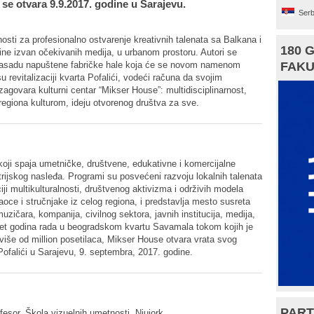
se otvara 9.9.2017. godine u Sarajevu.
Serb
osti za profesionalno ostvarenje kreativnih talenata sa Balkana i
180 
ine izvan očekivanih medija, u urbanom prostoru. Autori se
 fasadu napuštene fabričke hale koja će se novom namenom
FAKU
su revitalizaciji kvarta Pofalići, vodeći računa da svojim
zagovara kulturni centar “Mikser House”: multidisciplinarnost,
 regiona kulturom, ideju otvorenog društva za sve.
koji spaja umetničke, društvene, edukativne i komercijalne
strijskog nasleđa. Programi su posvećeni razvoju lokalnih talenata
iji multikulturalnosti, društvenog aktivizma i održivih modela
oce i stručnjake iz celog regiona, i predstavlja mesto susreta
uzičara, kompanija, civilnog sektora, javnih institucija, medija,
et godina rada u beogradskom kvartu Savamala tokom kojih je
više od million posetilaca, Mikser House otvara vrata svog
Pofalići u Sarajevu, 9. septembra, 2017. godine.
PART
profesor, Škola vizuelnih umetnosti, Njujork