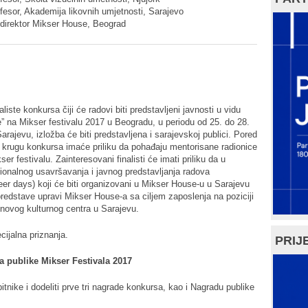
rofesor, Akademija likovnih umjetnosti, Sarajevo
ni direktor Mikser House, Beograd
aliste konkursa čiji će radovi biti predstavljeni javnosti u vidu
” na Mikser festivalu 2017 u Beogradu, u periodu od 25. do 28.
ajevu, izložba će biti predstavljena i sarajevskoj publici. Pored
m krugu konkursa imaće priliku da pohađaju mentorisane radionice
r festivalu. Zainteresovani finalisti će imati priliku da u
onalnog usavršavanja i javnog predstavljanja radova
reer days) koji će biti organizovani u Mikser House-u u Sarajevu
predstave upravi Mikser House-a sa ciljem zaposlenja na poziciji
 novog kulturnog centra u Sarajevu.
ijalna priznanja.
PRIJE
a publike Mikser Festivala 2017
bitnike i dodeliti prve tri nagrade konkursa, kao i Nagradu publike