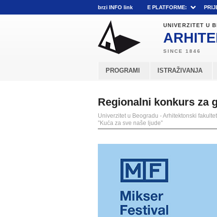
brzi INFO link
E PLATFORME:
PRIJ
UNIVERZITET U
ARHITE
PROGRAMI
ISTRAŽIVANJA
Regionalni konkurs za g
Univerzitet u Beogradu - Arhitektonski fakultet
”Kuća za sve naše ljude”