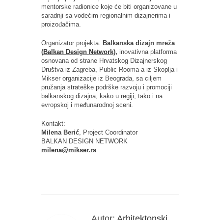
mentorske radionice koje će biti organizovane u
saradnji sa vodećim regionalnim dizajnerima i
proizođačima.
Organizator projekta:
Balkanska dizajn mreža
(
Balkan Design Network
),
inovativna platforma
osnovana od strane Hrvatskog Dizajnerskog
Društva iz Zagreba, Public Rooma-a iz Skoplja i
Mikser organizacije iz Beograda, sa ciljem
pružanja strateške podrške razvoju i promociji
balkanskog dizajna, kako u regiji, tako i na
evropskoj i međunarodnoj sceni.
Kontakt:
Milena Berić
, Project Coordinator
BALKAN DESIGN NETWORK
milena@mikser.rs
Autor:
Arhitektonski