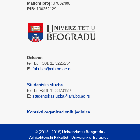
Matični broj:
07032480
PIB:
100252129
Dekanat
tel. br. +381 11 3225254
E:
fakultet@arh.bg.ac.rs
Studentska služba
tel. br. +381 11 3370199
E:
studentskasluzba@arh.bg.ac.rs
Kontakti organizacionih jedinica
© [2013 - 2018]
Univerzitet u Beogradu -
Arhitektonski Fakultet
| University of Belgrade -