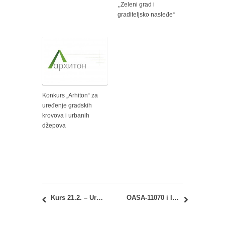
,,Zeleni grad i
graditeljsko nasleđe“
Konkurs „Arhiton“ za
uređenje gradskih
krovova i urbanih
džepova
Kurs 21.2. – Urbana obnova i gradovi Srbije: promena termina održavanja nastave
OASA-11070 i IASA-11070 – Geometrija oblika 1: januarski rok – rezultati, uvid i RIBA uverenja