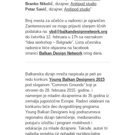
Branko Nikolić
, dizajner,
Anitipod studio
Petar Savić
, dizajner,
Anitipod studio
”
Broj mesta za učešće u radionici je ograničen.
Zainteresovani se mogu prijaviti slanjem ličnih
podataka na:
ybd@balkandesignnetwork.org
do četvrtka 12. februara u 17h sa naznakom:
“Idea workshop – Belgrade”. Lista učesnika
radionice biće objavena na facebook
stranici
Balkan Design Network
istog dana.
Balkanska dizajn mreža raspisala je peti po
redu konkurs
Young Balkan Designers 2015
pod sloganom “Common Grounds” koji je
otvoren do 28. februara 2015. godine, i
namenjen je mladim dizajnerima do 35 godina iz
zemalja jugoistočne Evrope. Radovi odabrani na
konkursu biće deo dvogodišnjeg programa
Young Balkan Designers koji podrazumeva
regionalno dizajn takmičenje, međunarodnu
putujuću izložbu i program mobilnosti i
edukacije za mlade dizajnere. Takođe, autori tri
najbolja projekta će pohađati rezidencijalne