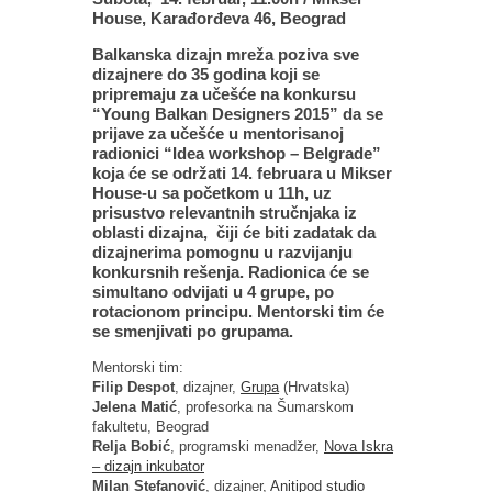
House, Karađorđeva 46, Beograd
Balkanska dizajn mreža poziva sve
dizajnere do 35 godina koji se
pripremaju za učešće na konkursu
“Young Balkan Designers 2015” da se
prijave za učešće u mentorisanoj
radionici “Idea workshop – Belgrade”
koja će se održati 14. februara u Mikser
House-u sa početkom u 11h, uz
prisustvo relevantnih stručnjaka iz
oblasti dizajna, čiji će biti zadatak da
dizajnerima pomognu u razvijanju
konkursnih rešenja. Radionica će se
simultano odvijati u 4 grupe, po
rotacionom principu. Mentorski tim će
se smenjivati po grupama.
Mentorski tim:
Filip Despot
, dizajner,
Grupa
(Hrvatska)
Jelena Matić
, profesorka na Šumarskom
fakultetu, Beograd
Relja Bobić
, programski menadžer,
Nova Iskra
– dizajn inkubator
Milan Stefanović
, dizajner,
Anitipod studio