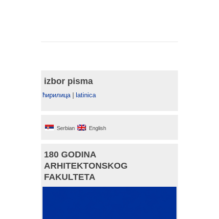
izbor pisma
ћирилица
|
latinica
Serbian
English
180 GODINA
ARHITEKTONSKOG
FAKULTETA