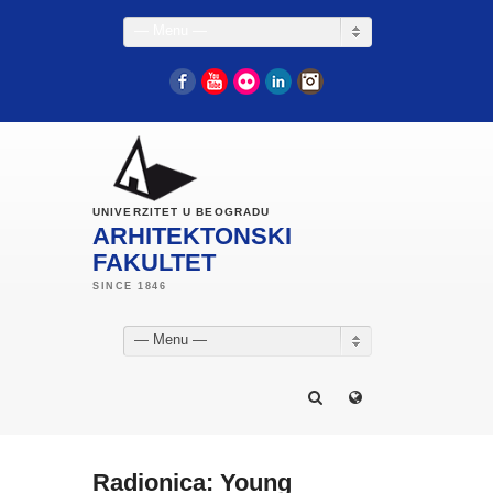
— Menu —
Facebook
YouTube
Flickr
LinkedIn
Instagram
UNIVERZITET U BEOGRADU
ARHITEKTONSKI
FAKULTET
— Menu —
Radionica: Young