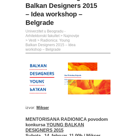
Balkan Designers 2015
– Idea workshop –
Belgrade
Univerzitet u Beogradu -
Arhitektonski fakultet
>
Najnovije
>
Vesti
>
Radionica: Young
Balkan Designers 2015 – Idea
workshop – Belgrade
izvor:
Mikser
MENTORISANA RADIONICA povodom
konkursa
YOUNG BALKAN
DESIGNERS 2015
Subota, 14. februar, 11.00h / Mikser