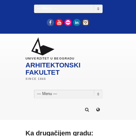
— Menu —
Facebook
YouTube
Flickr
LinkedIn
Instagram
UNIVERZITET U BEOGRADU
ARHITEKTONSKI
FAKULTET
— Menu —
Ka drugačijem gradu: