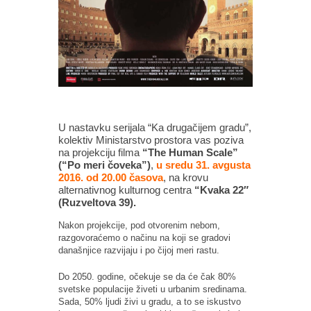
U nastavku serijala “Ka drugačijem gradu”,
kolektiv Ministarstvo prostora vas poziva
na projekciju filma
“The Human Scale”
(“Po meri čoveka”)
,
u sredu 31. avgusta
2016. od 20.00 časova
, na krovu
alternativnog kulturnog centra
“Kvaka 22″
(Ruzveltova 39).
Nakon projekcije, pod otvorenim nebom,
razgovoraćemo o načinu na koji se gradovi
današnjice razvijaju i po čijoj meri rastu.
Do 2050. godine, očekuje se da će čak 80%
svetske populacije živeti u urbanim sredinama.
Sada, 50% ljudi živi u gradu, a to se iskustvo