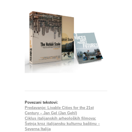
Povezani tekstovi:
Predavanje: Livable Cities for the 21st
Century – Jan Gel (Jan Gehl)
Ciklus italijanskih arheoloških filmova:
Šetnja kroz italijansku kulturnu baštinu –
Severna Italija