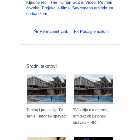
Ključne reči:
The Human Scale
,
Video
,
Po meri
čoveka
,
Projekcija filma
,
Savremena arhitektura
i urbanizam
Permanent Link
Pošalji emailom
Srodni tekstovi
Tribina i projekcija TV
TV serija o modernoj
serije: Betonski spavači
arhitekturi: Betonski
spavači – HRT