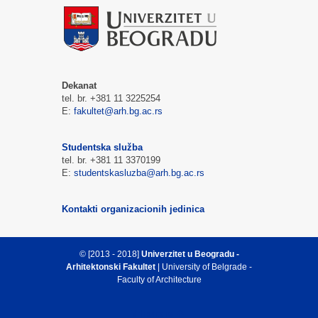
Dekanat
tel. br. +381 11 3225254
E:
fakultet@arh.bg.ac.rs
Studentska služba
tel. br. +381 11 3370199
E:
studentskasluzba@arh.bg.ac.rs
Kontakti organizacionih jedinica
© [2013 - 2018]
Univerzitet u Beogradu -
Arhitektonski Fakultet
| University of Belgrade -
Faculty of Architecture
Vrh strane