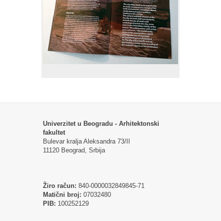
Univerzitet u Beogradu - Arhitektonski
fakultet
Bulevar kralja Aleksandra 73/II
11120 Beograd, Srbija
Žiro račun:
840-0000032849845-71
Matični broj:
07032480
PIB:
100252129