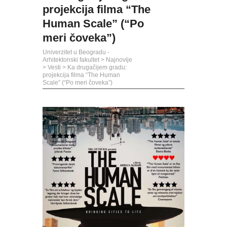
projekcija filma “The
Human Scale” (“Po
meri čoveka”)
Univerzitet u Beogradu -
Arhitektonski fakultet
>
Najnovije
>
Vesti
>
Ka drugačijem gradu:
projekcija filma “The Human
Scale” (“Po meri čoveka”)