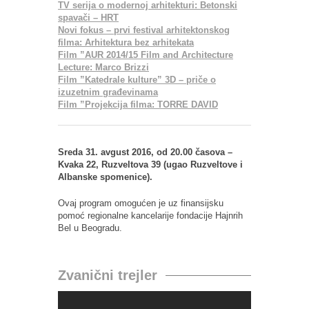
TV serija o modernoj arhitekturi: Betonski
spavači – HRT
Novi fokus – prvi festival arhitektonskog
filma: Arhitektura bez arhitekata
Film ”AUR 2014/15 Film and Architecture
Lecture: Marco Brizzi
Film ”Katedrale kulture” 3D – priče o
izuzetnim građevinama
Film ”Projekcija filma: TORRE DAVID
Sreda 31. avgust 2016, od 20.00 časova –
Kvaka 22, Ruzveltova 39 (ugao Ruzveltove i
Albanske spomenice).
Ovaj program omogućen je uz finansijsku
pomoć regionalne kancelarije fondacije Hajnrih
Bel u Beogradu.
Zvanični trejler