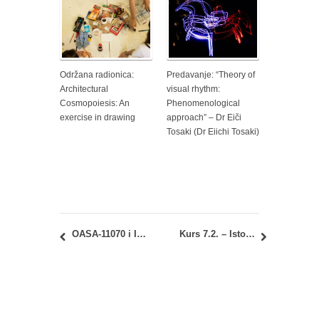
Održana radionica:
Predavanje: “Theory of
Architectural
visual rhythm:
Cosmopoiesis: An
Phenomenological
exercise in drawing
approach” – Dr Eiči
Tosaki (Dr Eiichi Tosaki)
OASA-11070 i IASA-11070 – Geometrija oblika 1: uvid u ispitne radove u rokovima Oktobar 1 i Oktobar 2
Kurs 7.2. – Istorija arhitekture i naseljavanja 2: Termin ispita u oktobarskom roku