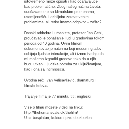
istovremeno može opisati i kao očaravajuće i
kao problematično. Zbog našeg načina života,
suočavamo se sa klimatskim promenama,
usamljenošću i ozbiljnim zdravstvenim
problemima, ali retko imamo odgovor – zašto?
Danski arhitekta i urbanista, profesor Jan Gehl,
proučavao je ponašanje ljudi u gradovima tokom
perioda od 40 godina. Ovim filmom
dokumentovao je način na koji moderni gradovi
odbijaju ljudske interakcije, ali i izneo tvrdnju da
mi možemo izgraditi gradove tako da u njih
budu utkani i ljudska potreba za uključivanjem,
kao i ona za intimnošću.
Uvodna reč: Ivan Velisavljević, dramaturg i
filmski kritičar.
Trajanje filma je 77 minuta, titl: engleski
Više o filmu možete videti na linku:
http://thehumanscale.dk/thefilm/
Ulaz besplatan, kokice i pivo obezbeđeni!