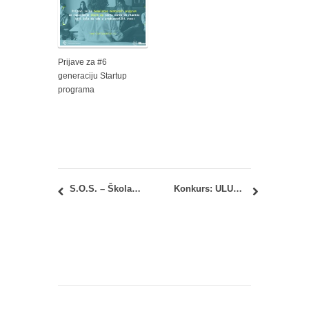
Prijave za #6
generaciju Startup
programa
S.O.S. – Škola održivosti (School of Sustainability)
Konkurs: ULUPUDS – Nagrada Pavle Vasić