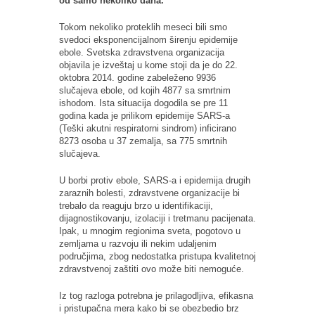
od samo nekoliko dana.
Tokom nekoliko proteklih meseci bili smo
svedoci eksponencijalnom širenju epidemije
ebole. Svetska zdravstvena organizacija
objavila je izveštaj u kome stoji da je do 22.
oktobra 2014. godine zabeleženo 9936
slučajeva ebole, od kojih 4877 sa smrtnim
ishodom. Ista situacija dogodila se pre 11
godina kada je prilikom epidemije SARS-a
(Teški akutni respiratorni sindrom) inficirano
8273 osoba u 37 zemalja, sa 775 smrtnih
slučajeva.
U borbi protiv ebole, SARS-a i epidemija drugih
zaraznih bolesti, zdravstvene organizacije bi
trebalo da reaguju brzo u identifikaciji,
dijagnostikovanju, izolaciji i tretmanu pacijenata.
Ipak, u mnogim regionima sveta, pogotovo u
zemljama u razvoju ili nekim udaljenim
područjima, zbog nedostatka pristupa kvalitetnoj
zdravstvenoj zaštiti ovo može biti nemoguće.
Iz tog razloga potrebna je prilagodljiva, efikasna
i pristupačna mera kako bi se obezbedio brz