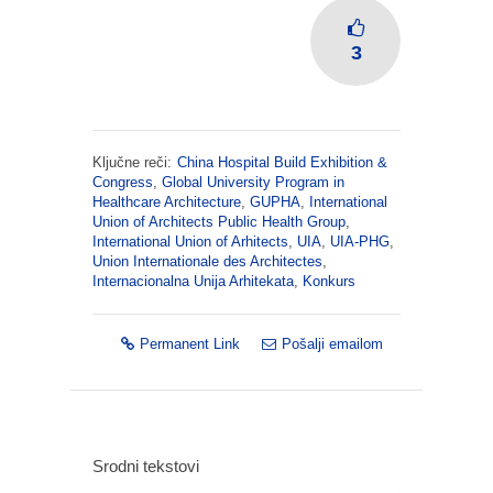
3
Ključne reči:
China Hospital Build Exhibition &
Congress
,
Global University Program in
Healthcare Architecture
,
GUPHA
,
International
Union of Architects Public Health Group
,
International Union of Arhitects
,
UIA
,
UIA-PHG
,
Union Internationale des Architectes
,
Internacionalna Unija Arhitekata
,
Konkurs
Permanent Link
Pošalji emailom
Srodni tekstovi