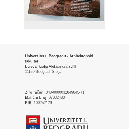
Univerzitet u Beogradu - Arhitektonski
fakultet
Bulevar kralja Aleksandra 73/II
11120 Beograd, Srbija
Žiro račun:
840-0000032849845-71
Matični broj:
07032480
PIB:
100252129