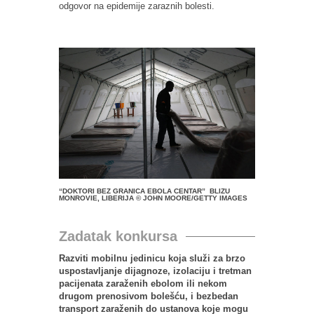
odgovor na epidemije zaraznih bolesti.
“DOKTORI BEZ GRANICA EBOLA CENTAR” BLIZU
MONROVIE, LIBERIJA © JOHN MOORE/GETTY IMAGES
Zadatak konkursa
Razviti mobilnu jedinicu koja služi za brzo
uspostavljanje dijagnoze, izolaciju i tretman
pacijenata zaraženih ebolom ili nekom
drugom prenosivom bolešću, i bezbedan
transport zaraženih do ustanova koje mogu