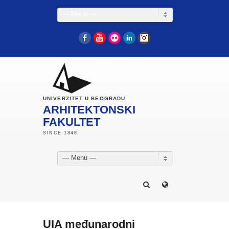
— Menu —
Facebook
YouTube
Flickr
LinkedIn
Instagram
UNIVERZITET U BEOGRADU
ARHITEKTONSKI
FAKULTET
— Menu —
UIA međunarodni