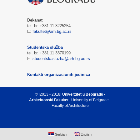
Dekanat
tel. br. +381 11 3225254
E:
fakultet@arh.bg.ac.rs
Studentska služba
tel. br. +381 11 3370199
E:
studentskasluzba@arh.bg.ac.rs
Kontakti organizacionih jedinica
© [2013 - 2018]
Univerzitet u Beogradu -
Arhitektonski Fakultet
| University of Belgrade -
Faculty of Architecture
Vrh strane
Serbian
English