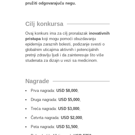
pružiti odgovarajuću negu.
Cilj konkursa
Ovaj konkurs ima za cilj pronalazak
inovativnih
pristupa
koji mogu pomoći obuzdavanju
epidemija zaraznih bolesti, podizanje svesti o
globalnim uticajima aktivnih i potencijalnih
pretnji zdravlju ljudi i da zainteresuje što više
studenata za dizajn u vezi sa medicinom.
Nagrade
Prva nagrada:
USD $8,000
,
Druga nagrada:
USD $5,000
,
Treća nagrada:
USD $3,000
,
Četvrta nagrada:
USD $2,000
,
Peta nagrada:
USD $1,500
,