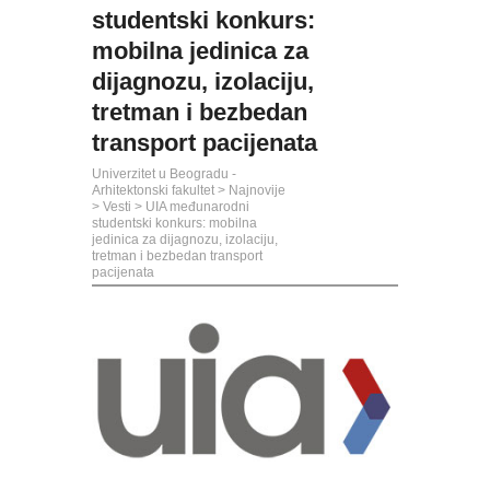
studentski konkurs:
mobilna jedinica za
dijagnozu, izolaciju,
tretman i bezbedan
transport pacijenata
Univerzitet u Beogradu -
Arhitektonski fakultet
>
Najnovije
>
Vesti
>
UIA međunarodni
studentski konkurs: mobilna
jedinica za dijagnozu, izolaciju,
tretman i bezbedan transport
pacijenata