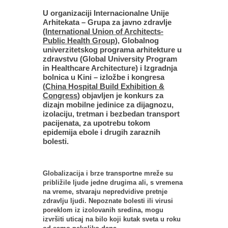
U organizaciji Internacionalne Unije
Arhitekata – Grupa za javno zdravlje
(
International Union of Architects-
Public Health Group
), Globalnog
univerzitetskog programa arhitekture u
zdravstvu (Global University Program
in Healthcare Architecture) i Izgradnja
bolnica u Kini – izložbe i kongresa
(
China Hospital Build Exhibition &
Congress
) objavljen je konkurs za
dizajn mobilne jedinice za dijagnozu,
izolaciju, tretman i bezbedan transport
pacijenata, za upotrebu tokom
epidemija ebole i drugih zaraznih
bolesti.
Globalizacija i brze transportne mreže su
približile ljude jedne drugima ali, s vremena
na vreme, stvaraju nepredvidive pretnje
zdravlju ljudi. Nepoznate bolesti ili virusi
poreklom iz izolovanih sredina, mogu
izvršiti uticaj na bilo koji kutak sveta u roku