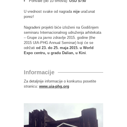
Pohvale (do 10 timova):
USD $750
U vrednost svake od nagrada
nije
uračunat
porez!
Nagrađeni projekti biće izloženi na Godišnjem
seminaru Internacionalnog udruženja arhitekata
– Grupe za javno zdravlje 2015. godine (the
2015 UIA-PHG Annual Seminar) koji će se
održati
od 23. do 25. maja 2015. u World
Expo centru, u gradu Dalian, u Kini
.
Informacije
Za detaljnije informacije o konkursu posetite
stranicu:
www.uia-phg.org