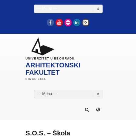
— Menu —
Facebook
YouTube
Flickr
LinkedIn
Instagram
UNIVERZITET U BEOGRADU
ARHITEKTONSKI
FAKULTET
— Menu —
S.O.S. – Škola