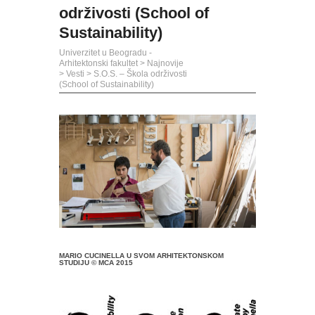
održivosti (School of
Sustainability)
Univerzitet u Beogradu -
Arhitektonski fakultet
>
Najnovije
>
Vesti
>
S.O.S. – Škola održivosti
(School of Sustainability)
MARIO CUCINELLA U SVOM ARHITEKTONSKOM
STUDIJU © MCA 2015