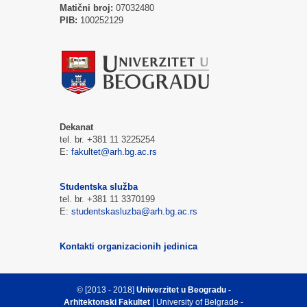
Matični broj:
07032480
PIB:
100252129
Dekanat
tel. br. +381 11 3225254
E:
fakultet@arh.bg.ac.rs
Studentska služba
tel. br. +381 11 3370199
E:
studentskasluzba@arh.bg.ac.rs
Kontakti organizacionih jedinica
© [2013 - 2018]
Univerzitet u Beogradu -
Arhitektonski Fakultet
| University of Belgrade -