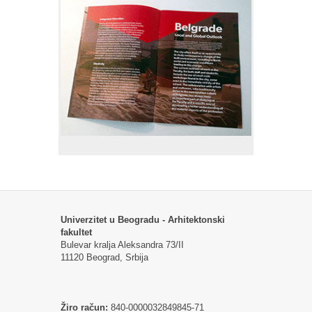
Univerzitet u Beogradu - Arhitektonski
fakultet
Bulevar kralja Aleksandra 73/II
11120 Beograd, Srbija
Žiro račun:
840-0000032849845-71