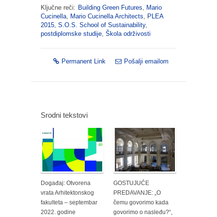
Ključne reči:
Building Green Futures
,
Mario
Cucinella
,
Mario Cucinella Architects
,
PLEA
2015
,
S.O.S. School of Sustainability
,
postdiplomske studije
,
Škola održivosti
Permanent Link
Pošalji emailom
Srodni tekstovi
Događaj: Otvorena
GOSTUJUĆE
vrata Arhitektonskog
PREDAVANJE: „O
fakulteta – septembar
čemu govorimo kada
2022. godine
govorimo o nasleđu?“,