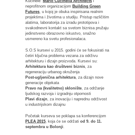
Kučinele:
Mario Cucinella Architects
i
neprofitnom organizacijom
Building Green
Futures
, u kojoj je obuka inspirisana realnim
projektima i životima u studiju. Pristup različitim
alatima, laboratorija za izradu prototipova i
svakodnevni kontakt sa svetom biznisa pružaju
jedinstveno obrazovno iskustvo, snažno
usmereno ka svetu profesionalaca.
S.O.S kursevi u 2015. godini će se fokusirati na
četiri ključna problema vezana za održivu
arhitekturu i dizajn proizvoda. Kursevi su:
Arhitektura kao društveni biznis
, za
regeneraciju urbanog okruženja
Post-ugljenična arhitektura
, za dizajn nove
generacije objekata
Pravo na (kvalitetno) sklonište
, za održanje
ljudskog razvoja i izgradnju otpornosti
Plavi dizajn
, za inovaciju i naprednu održivost
u industrijskom dizajnu
Početak kurseva se poklapa sa konferencijom
PLEA 2015
, koja će se održati
od 9. do 11.
septembra u Bolonji
.