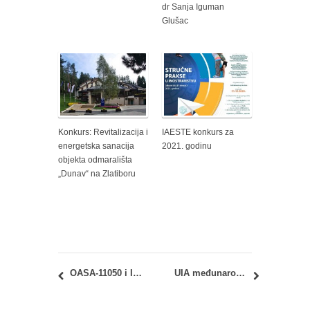
dr Sanja Iguman
Glušac
Konkurs: Revitalizacija i
IAESTE konkurs za
energetska sanacija
2021. godinu
objekta odmarališta
„Dunav“ na Zlatiboru
OASA-11050 i IASA-11050 – Materijali i fizika zgrada: ispit, test i konsultacije
UIA međunarodni studentski konkurs: mobilna jedinica za dijagnozu, izolaciju, tretman i bezbedan transport pacijenata