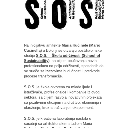
Na inicijativu arhitekte
Maria Kučinele (Mario
Cucinella)
u Bolonji se otvaraju postdiplomske
studije
S.O.S. – Škola održivosti (School of
Sustainability)
, sa ciljem obučavanja novih
profesionalaca na polju održivosti, sposobnih da
se suoče sa izazovima budućnosti i predvode
procese transformacije.
S.O.S.
je škola otvorena za mlade ljude i
istraživače, profesionalce i kompanije iz ovog
sektora, sa ciljem razvoja inovativnih projekata
sa pozitivnim uticajem na društvo, ekonomiju i
okruženje, kroz istraživanje i eksperiment.
S.O.S.
je kreativna laboratorija nastala u
saradnji sa arhitektonskim studiom Maria