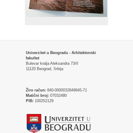
Univerzitet u Beogradu - Arhitektonski
fakultet
Bulevar kralja Aleksandra 73/II
11120 Beograd, Srbija
Žiro račun:
840-0000032849845-71
Matični broj:
07032480
PIB:
100252129