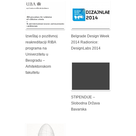
Izveštaj o pozitivnoj
Belgrade Design Week
reakreditaciji RIBA
2014 Radionice:
programa na
DesignLabs 2014
Univerzitetu u
Beogradu –
Arhitektonskom
fakultetu
STIPENDIJE –
Slobodna Država
Bavarska