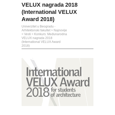
VELUX nagrada 2018
(International VELUX
Award 2018)
Univerzitet u Beogradu -
Arhitektonski fakultet
>
Najnovije
>
Vesti
>
Konkurs: Međunarodna
VELUX nagrada 2018
(International VELUX Award
2018)