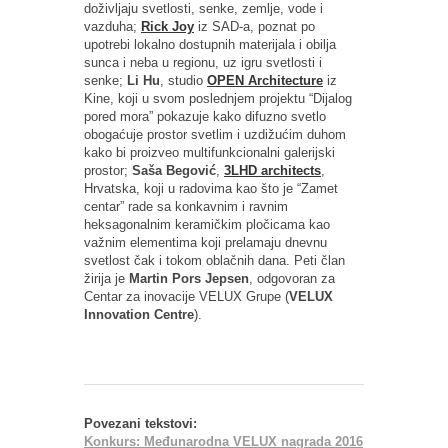
doživljaju svetlosti, senke, zemlje, vode i
vazduha;
Rick Joy
iz SAD-a, poznat po
upotrebi lokalno dostupnih materijala i obilja
sunca i neba u regionu, uz igru svetlosti i
senke;
Li Hu
, studio
OPEN Architecture
iz
Kine, koji u svom poslednjem projektu “Dijalog
pored mora” pokazuje kako difuzno svetlo
obogaćuje prostor svetlim i uzdižućim duhom
kako bi proizveo multifunkcionalni galerijski
prostor;
Saša Begović
,
3LHD architects
,
Hrvatska, koji u radovima kao što je “Zamet
centar” rade sa konkavnim i ravnim
heksagonalnim keramičkim pločicama kao
važnim elementima koji prelamaju dnevnu
svetlost čak i tokom oblačnih dana. Peti član
žirija je
Martin Pors Jepsen
, odgovoran za
Centar za inovacije VELUX Grupe (
VELUX
Innovation Centre
).
Povezani tekstovi:
Konkurs: Međunarodna VELUX nagrada 2016