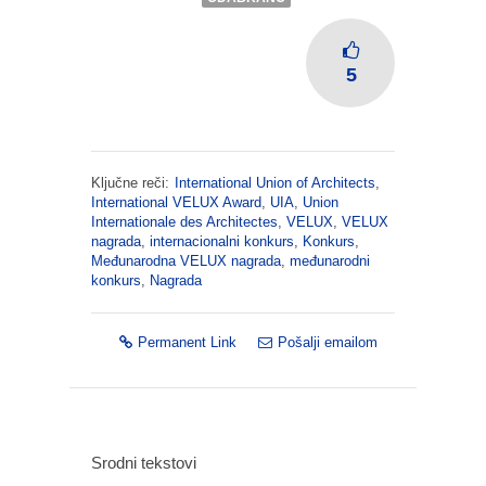
5
Ključne reči:
International Union of Architects
,
International VELUX Award
,
UIA
,
Union
Internationale des Architectes
,
VELUX
,
VELUX
nagrada
,
internacionalni konkurs
,
Konkurs
,
Međunarodna VELUX nagrada
,
međunarodni
konkurs
,
Nagrada
Permanent Link
Pošalji emailom
Srodni tekstovi