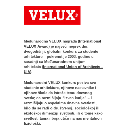
Međunarodna VELUX nagrada (
International
VELUX Award
) je najveći neprekidni,
dvogodišnji, globalni konkurs za studente
arhitekture – pokrenut je 2003. godine u
saradnji sa Međunarodnom unijom
arhitekata (
International Union of Architects –
UIA
).
Međunarodni VELUX konkurs poziva sve
studente arhitekture, njihove nastavnike i
njihove škole da istraže temu dnevnog
svetla; da razmišljaju “izvan kutije” – i
razmišljaju o aspektima dnevne svetlosti,
bilo da se radi o društvenoj, sociološkoj ili
ekološkoj dimenziji svetlosti, ili o tome kako
svetlost, tama i boja utiču na nas mentalno i
fiziološki.