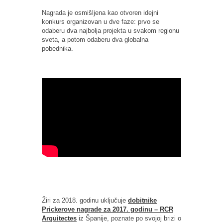
Nagrada je osmišljena kao otvoren idejni
konkurs organizovan u dve faze: prvo se
odaberu dva najbolja projekta u svakom regionu
sveta, a potom odaberu dva globalna
pobednika.
Žiri za 2018. godinu uključuje
dobitnike
Prickerove nagrade za 2017. godinu – RCR
Arquitectes
iz Španije, poznate po svojoj brizi o