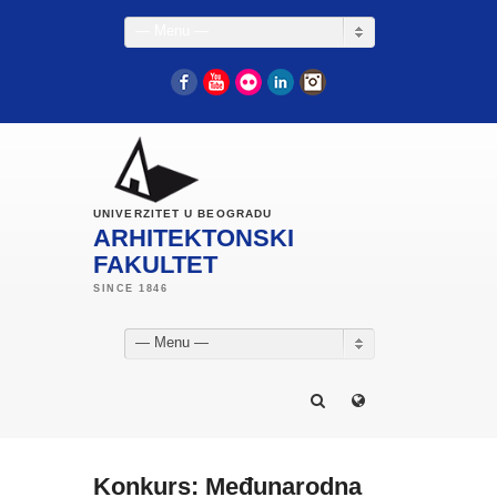
— Menu —
Facebook
YouTube
Flickr
LinkedIn
Instagram
UNIVERZITET U BEOGRADU
ARHITEKTONSKI
FAKULTET
— Menu —
Konkurs: Međunarodna