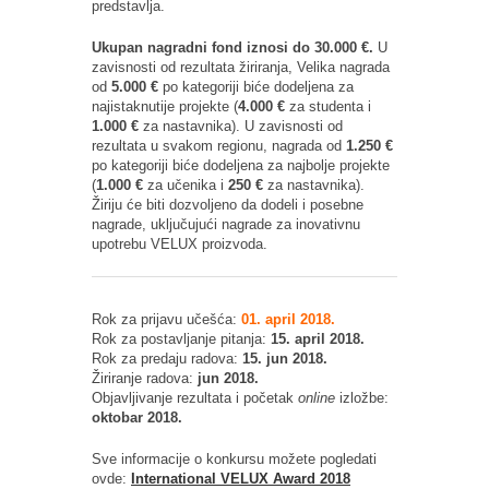
predstavlja.
Ukupan nagradni fond iznosi do 30.000 €.
U
zavisnosti od rezultata žiriranja, Velika nagrada
od
5.000 €
po kategoriji biće dodeljena za
najistaknutije projekte (
4.000 €
za studenta i
1.000 €
za nastavnika). U zavisnosti od
rezultata u svakom regionu, nagrada od
1.250 €
po kategoriji biće dodeljena za najbolje projekte
(
1.000 €
za učenika i
250 €
za nastavnika).
Žiriju će biti dozvoljeno da dodeli i posebne
nagrade, uključujući nagrade za inovativnu
upotrebu VELUX proizvoda.
Rok za prijavu učešća:
01. april 2018.
Rok za postavljanje pitanja:
15. april 2018.
Rok za predaju radova:
15. jun 2018.
Žiriranje radova:
jun 2018.
Objavljivanje rezultata i početak
online
izložbe:
oktobar 2018.
Sve informacije o konkursu možete pogledati
ovde:
International VELUX Award 2018