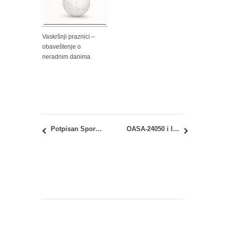
Vaskršnji praznici –
obaveštenje o
neradnim danima
Potpisan Sporazum o saradnji Srpske akademije nauka i umetnosti (SANU) i Arhitektonskog fakulteta u Beogradu
OASA-24050 i IASA-24050 – Arhitektonske konstrukcije 4: Raspored polaganja prvog kolokvijuma