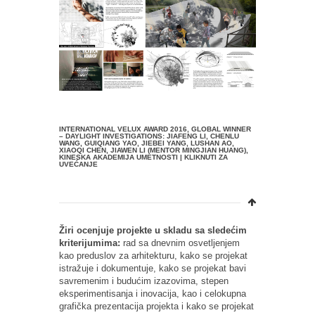
INTERNATIONAL VELUX AWARD 2016, GLOBAL WINNER
– DAYLIGHT INVESTIGATIONS: JIAFENG LI, CHENLU
WANG, GUIQIANG YAO, JIEBEI YANG, LUSHAN AO,
XIAOQI CHEN, JIAWEN LI (MENTOR MINGJIAN HUANG),
KINESKA AKADEMIJA UMETNOSTI | KLIKNUTI ZA
UVEĆANJE
Žiri ocenjuje projekte u skladu sa sledećim
kriterijumima:
rad sa dnevnim osvetljenjem
kao preduslov za arhitekturu, kako se projekat
istražuje i dokumentuje, kako se projekat bavi
savremenim i budućim izazovima, stepen
eksperimentisanja i inovacija, kao i celokupna
grafička prezentacija projekta i kako se projekat