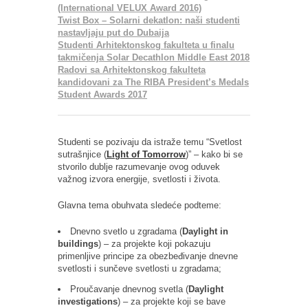
(International VELUX Award 2016)
Twist Box – Solarni dekatlon: naši studenti
nastavljaju put do Dubaija
Studenti Arhitektonskog fakulteta u finalu
takmičenja Solar Decathlon Middle East 2018
Radovi sa Arhitektonskog fakulteta
kandidovani za The RIBA President’s Medals
Student Awards 2017
Studenti se pozivaju da istraže temu “Svetlost
sutrašnjice (
Light of Tomorrow
)” – kako bi se
stvorilo dublje razumevanje ovog oduvek
važnog izvora energije, svetlosti i života.
Glavna tema obuhvata sledeće podteme:
Dnevno svetlo u zgradama (
Daylight in
buildings
) – za projekte koji pokazuju
primenljive principe za obezbeđivanje dnevne
svetlosti i sunčeve svetlosti u zgradama;
Proučavanje dnevnog svetla (
Daylight
investigations
) – za projekte koji se bave