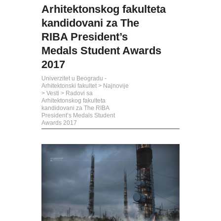
Arhitektonskog fakulteta
kandidovani za The
RIBA President’s
Medals Student Awards
2017
Univerzitet u Beogradu -
Arhitektonski fakultet
>
Najnovije
>
Vesti
>
Radovi sa
Arhitektonskog fakulteta
kandidovani za The RIBA
President’s Medals Student
Awards 2017