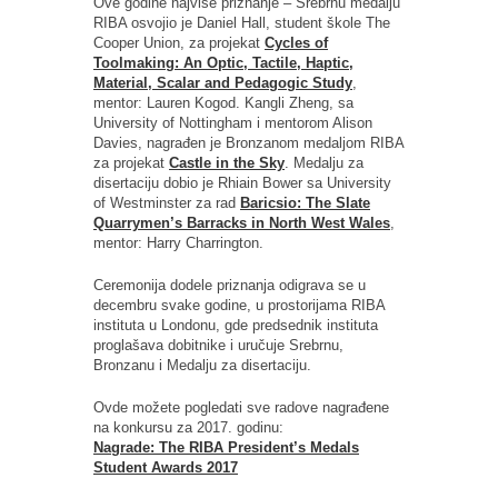
Ove godine najviše priznanje – Srebrnu medalju
RIBA osvojio je Daniel Hall, student škole The
Cooper Union, za projekat
Cycles of
Toolmaking: An Optic, Tactile, Haptic,
Material, Scalar and Pedagogic Study
,
mentor: Lauren Kogod. Kangli Zheng, sa
University of Nottingham i mentorom Alison
Davies, nagrađen je Bronzanom medaljom RIBA
za projekat
Castle in the Sky
. Medalju za
disertaciju dobio je Rhiain Bower sa University
of Westminster za rad
Baricsio: The Slate
Quarrymen’s Barracks in North West Wales
,
mentor: Harry Charrington.
Ceremonija dodele priznanja odigrava se u
decembru svake godine, u prostorijama RIBA
instituta u Londonu, gde predsednik instituta
proglašava dobitnike i uručuje Srebrnu,
Bronzanu i Medalju za disertaciju.
Ovde možete pogledati sve radove nagrađene
na konkursu za 2017. godinu:
Nagrade: The RIBA President’s Medals
Student Awards 2017