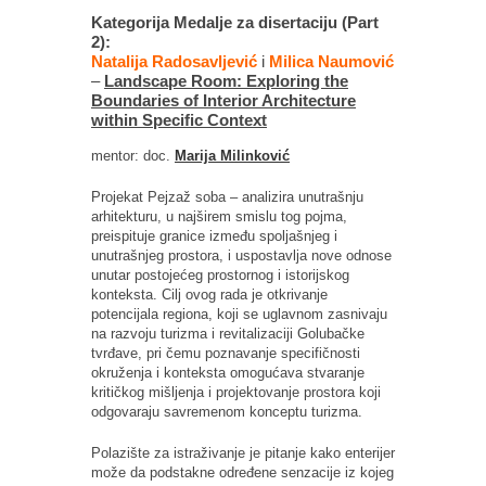
Kategorija Medalje za disertaciju (Part
2):
Natalija Radosavljević
i
Milica Naumović
–
Landscape Room: Exploring the
Boundaries of Interior Architecture
within Specific Context
mentor: doc.
Marija Milinković
Projekat Pejzaž soba – analizira unutrašnju
arhitekturu, u najširem smislu tog pojma,
preispituje granice između spoljašnjeg i
unutrašnjeg prostora, i uspostavlja nove odnose
unutar postojećeg prostornog i istorijskog
konteksta. Cilj ovog rada je otkrivanje
potencijala regiona, koji se uglavnom zasnivaju
na razvoju turizma i revitalizaciji Golubačke
tvrđave, pri čemu poznavanje specifičnosti
okruženja i konteksta omogućava stvaranje
kritičkog mišljenja i projektovanje prostora koji
odgovaraju savremenom konceptu turizma.
Polazište za istraživanje je pitanje kako enterijer
može da podstakne određene senzacije iz kojeg