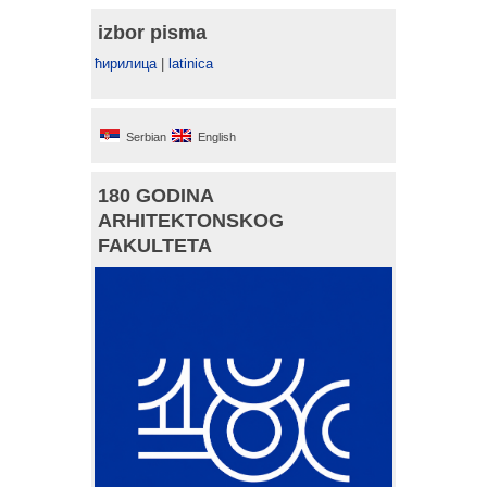
izbor pisma
ћирилица
|
latinica
Serbian
English
180 GODINA
ARHITEKTONSKOG
FAKULTETA