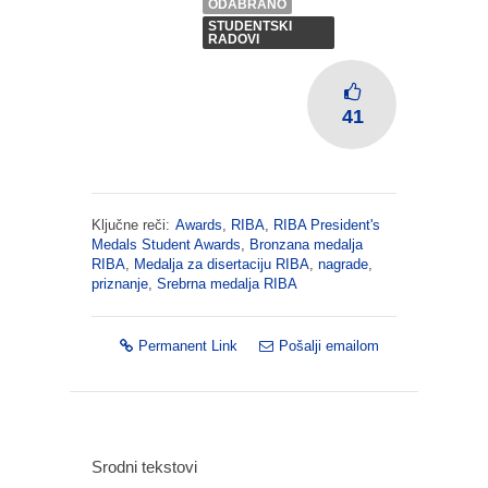
ODABRANO
STUDENTSKI
RADOVI
41
Ključne reči:
Awards
,
RIBA
,
RIBA President's
Medals Student Awards
,
Bronzana medalja
RIBA
,
Medalja za disertaciju RIBA
,
nagrade
,
priznanje
,
Srebrna medalja RIBA
Permanent Link
Pošalji emailom
Srodni tekstovi