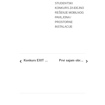
STUDENTSKI
KONKURS ZA IDEJNO
REŠENJE MOBILNOG
PAVILJONA /
PROSTORNE
INSTALACIJE
Konkurs EXIT fondacije: Mladi heroji Srbije
Prvi sajam obrazovanja Univerziteta u Beogradu