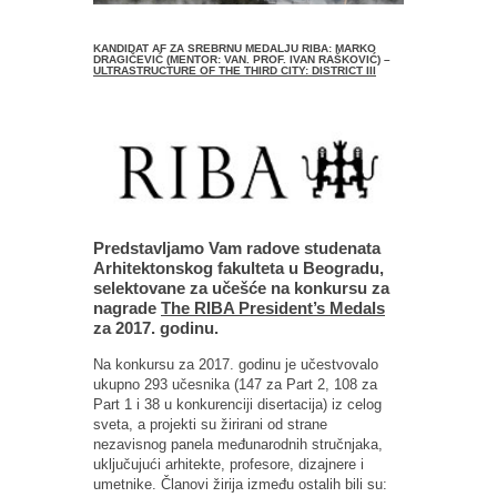
KANDIDAT AF ZA SREBRNU MEDALJU RIBA: MARKO
DRAGIČEVIĆ (MENTOR: VAN. PROF. IVAN RAŠKOVIĆ) –
ULTRASTRUCTURE OF THE THIRD CITY: DISTRICT III
Predstavljamo Vam radove studenata
Arhitektonskog fakulteta u Beogradu,
selektovane za učešće na konkursu za
nagrade
The RIBA President’s Medals
za 2017. godinu.
Na konkursu za 2017. godinu je učestvovalo
ukupno 293 učesnika (147 za Part 2, 108 za
Part 1 i 38 u konkurenciji disertacija) iz celog
sveta, a projekti su žirirani od strane
nezavisnog panela međunarodnih stručnjaka,
uključujući arhitekte, profesore, dizajnere i
umetnike. Članovi žirija između ostalih bili su: